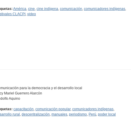
iquetas:
América
,
cine
,
cine indígena
,
comunicación
,
comunicadores indígenas
,
stivales CLACPI
,
video
municación para la democracia y el desarrollo local
cy Mariel Guerrero Alarcón
dolfo Aquino
iquetas:
capacitación
,
comunicación popular
,
comunicadores indígenas
,
sarrollo rural
,
descentralización
,
manuales
,
periodismo
,
Perú
,
poder local