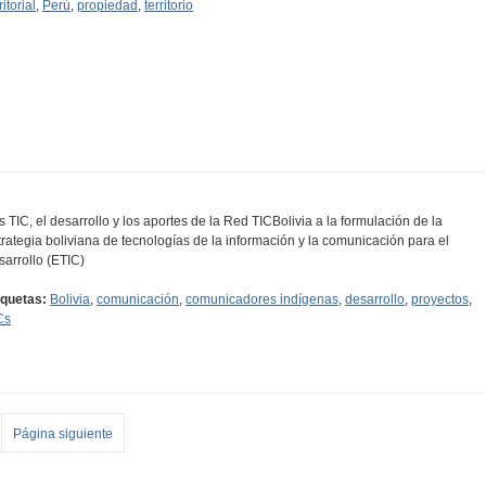
ritorial
,
Perú
,
propiedad
,
territorio
s TIC, el desarrollo y los aportes de la Red TICBolivia a la formulación de la
trategia boliviana de tecnologías de la información y la comunicación para el
sarrollo (ETIC)
iquetas:
Bolivia
,
comunicación
,
comunicadores indígenas
,
desarrollo
,
proyectos
,
Cs
Página siguiente