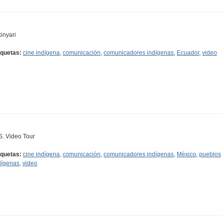
kinyari
iquetas:
cine indígena
,
comunicación
,
comunicadores indígenas
,
Ecuador
,
video
S. Video Tour
iquetas:
cine indígena
,
comunicación
,
comunicadores indígenas
,
México
,
pueblos
dígenas
,
video