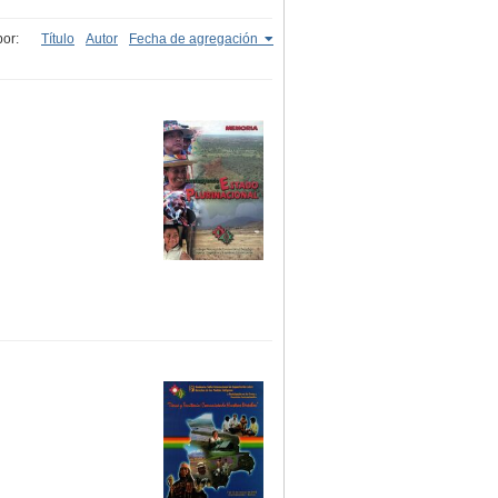
or:
Título
Autor
Fecha de agregación