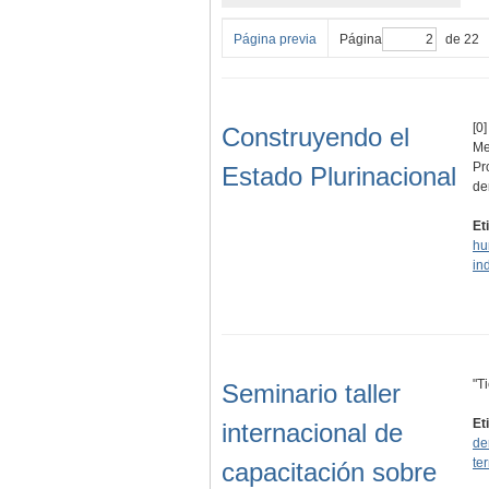
Página previa
Página
de 22
[0]
Construyendo el
Me
Pr
Estado Plurinacional
de
Et
hu
in
"T
Seminario taller
Et
internacional de
de
ter
capacitación sobre