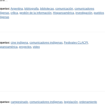
Parte…
iquetas:
Argentina
,
bibliografía
,
bibliotecas
,
comunicación
,
comunicadores
dígenas
,
crítica
,
gestión de la información
,
Hispanoamérica
,
investigación
,
pueblos
dígenas
iquetas:
cine indígena
,
comunicadores indígenas
,
Festivales CLACPI
,
spanoamérica
,
proyectos
,
video
iquetas:
campesinado
,
comunicadores indígenas
,
legislación
,
ordenamiento