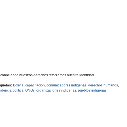
conociendo nuestros derechos reforzamos nuestra identidad
iquetas:
Bolivia
,
capacitación
,
comunicadores indígenas
,
derechos humanos
,
cidencia política
,
ONGs
,
organizaciones indígenas
,
pueblos indígenas