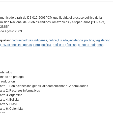
municado a raíz de DS 012-2003PCM que liquida el proceso político de la
misión Nacional de Pueblos Andinos, Amazónicos y Afroperuanos [CONAPA]
DESEP
 de agosto 2003
iquetas:
comunicadores indígenas
,
crítica
,
Estado
,
incidencia política
,
legislación
,
ganizaciones indígenas
,
Perú
,
política
,
políticas públicas
,
pueblos indígenas
ntenido /
A modo de prólogo
Introducción
Parte 1. Poblaciones indígenas latinoamericanas : Generalidades
Parte 2. Recursos informativos
Parte 3. Argentina
arte 4. Bolivia
arte 5. Brasil
Parte 6. Colombia