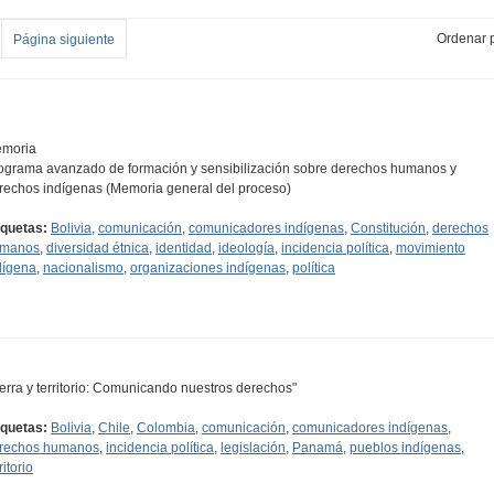
Ordenar p
Página siguiente
moria
ograma avanzado de formación y sensibilización sobre derechos humanos y
rechos indígenas (Memoria general del proceso)
iquetas:
Bolivia
,
comunicación
,
comunicadores indígenas
,
Constitución
,
derechos
manos
,
diversidad étnica
,
identidad
,
ideología
,
incidencia política
,
movimiento
dígena
,
nacionalismo
,
organizaciones indígenas
,
política
ierra y territorio: Comunicando nuestros derechos"
iquetas:
Bolivia
,
Chile
,
Colombia
,
comunicación
,
comunicadores indígenas
,
rechos humanos
,
incidencia política
,
legislación
,
Panamá
,
pueblos indígenas
,
ritorio