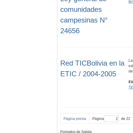
ter
comunidades
campesinas N°
24656
La
Red TICBolivia en la
es
de
ETIC / 2004-2005
Et
TI
Página previa
Página
de 22
Formatos de Salida