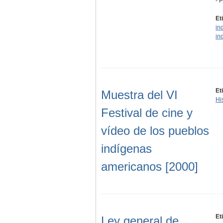
- 
Et
in
in
Et
Muestra del VI
Hi
Festival de cine y
vídeo de los pueblos
indígenas
americanos [2000]
Et
Ley general de