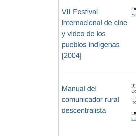
Et
VII Festival
Fe
internacional de cine
y video de los
pueblos indígenas
[2004]
[1]
Manual del
Co
Lu
comunicador rural
Ro
descentralista
Et
de