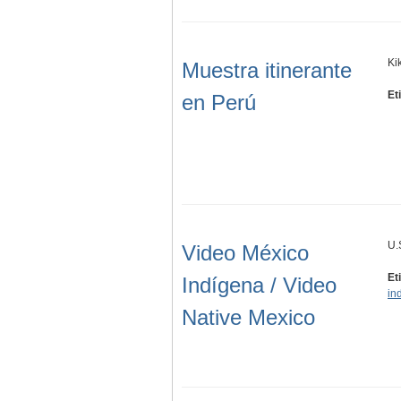
Ki
Muestra itinerante
Et
en Perú
U.
Video México
Et
Indígena / Video
in
Native Mexico