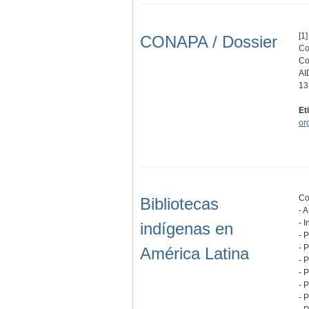
[1]
CONAPA / Dossier
Co
Co
AI
13
Et
or
Co
Bibliotecas
- 
- 
indígenas en
- 
- 
América Latina
- 
- P
- P
- 