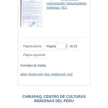
comunicación
,
comunicadores
indígenas
,
TICs
Página previa
Página
de 22
Página siguiente
Formatos de Salida
atom
,
dcmes-xml
,
json
,
omeka-xml
,
rss2
CHIRAPAQ, CENTRO DE CULTURAS
INDIGENAS DEL PERU