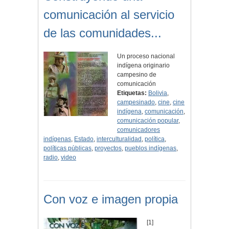
comunicación al servicio
de las comunidades...
Un proceso nacional
indígena originario
campesino de
comunicación
Etiquetas:
Bolivia
,
campesinado
,
cine
,
cine
indígena
,
comunicación
,
comunicación popular
,
comunicadores
indígenas
,
Estado
,
interculturalidad
,
política
,
políticas públicas
,
proyectos
,
pueblos indígenas
,
radio
,
video
Con voz e imagen propia
[1]