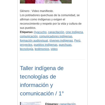
Género : Video manifiesto.
Los pobladores quechuas de la comunidad, se
afirman como indígenas y exigen el
reconocimiento y respeto por la vida y cultura de
sus pueblos.
Etiquetas:
Ayacucho
,
capacitación
,
cine indígena
,
comunicación
,
comunicadores indígenas
,
formación audiovisual
,
jóvenes indígenas
,
Perú
,
proyectos
,
pueblos indígenas
,
quechuas
,
tecnología
,
testimonios
,
video
Taller indígena de
tecnologías de
información y
comunicación / 1°
Etiquetas:
capacitación
,