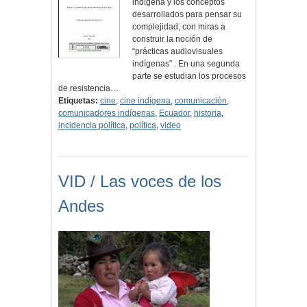
indígena y los conceptos
desarrollados para pensar su
complejidad, con miras a
construir la noción de
“prácticas audiovisuales
indígenas” . En una segunda
parte se estudian los procesos
de resistencia…
Etiquetas:
cine
,
cine indígena
,
comunicación
,
comunicadores indígenas
,
Ecuador
,
historia
,
incidencia política
,
política
,
video
VID / Las voces de los
Andes