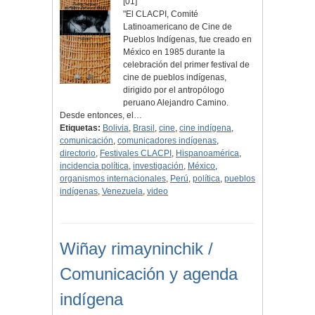
[01]
"El CLACPI, Comité
Latinoamericano de Cine de
Pueblos Indígenas, fue creado en
México en 1985 durante la
celebración del primer festival de
cine de pueblos indígenas,
dirigido por el antropólogo
peruano Alejandro Camino.
Desde entonces, el…
Etiquetas:
Bolivia
,
Brasil
,
cine
,
cine indígena
,
comunicación
,
comunicadores indígenas
,
directorio
,
Festivales CLACPI
,
Hispanoamérica
,
incidencia política
,
investigación
,
México
,
organismos internacionales
,
Perú
,
política
,
pueblos
indígenas
,
Venezuela
,
video
Wiñay rimayninchik /
Comunicación y agenda
indígena