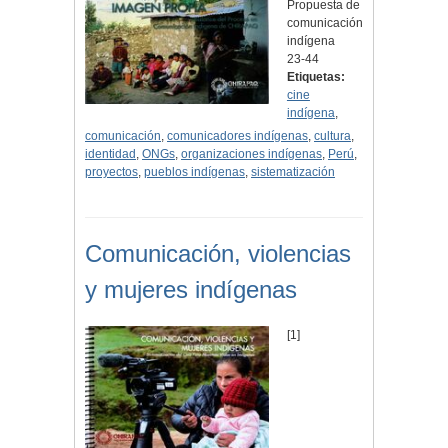
Propuesta de
comunicación
indígena
23-44
Etiquetas:
cine
indígena
,
comunicación
,
comunicadores indígenas
,
cultura
,
identidad
,
ONGs
,
organizaciones indígenas
,
Perú
,
proyectos
,
pueblos indígenas
,
sistematización
Comunicación, violencias
y mujeres indígenas
[1]