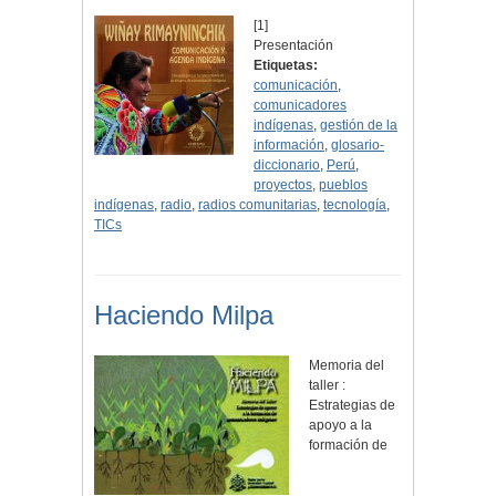
[1]
Presentación
Etiquetas:
comunicación
,
comunicadores
indígenas
,
gestión de la
información
,
glosario-
diccionario
,
Perú
,
proyectos
,
pueblos
indígenas
,
radio
,
radios comunitarias
,
tecnología
,
TICs
Haciendo Milpa
Memoria del
taller :
Estrategias de
apoyo a la
formación de