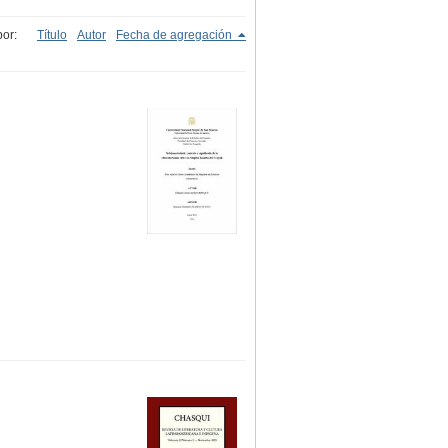
or:
Título
Autor
Fecha de agregación