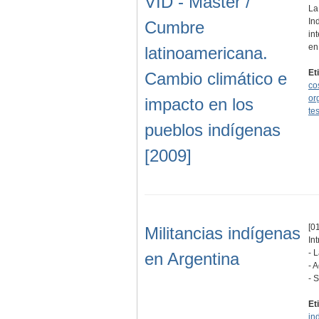
VID - Master /
La
In
Cumbre
in
en
latinoamericana.
Et
Cambio climático e
co
or
impacto en los
te
pueblos indígenas
[2009]
[01
Militancias indígenas
In
- 
en Argentina
- 
- 
Et
in