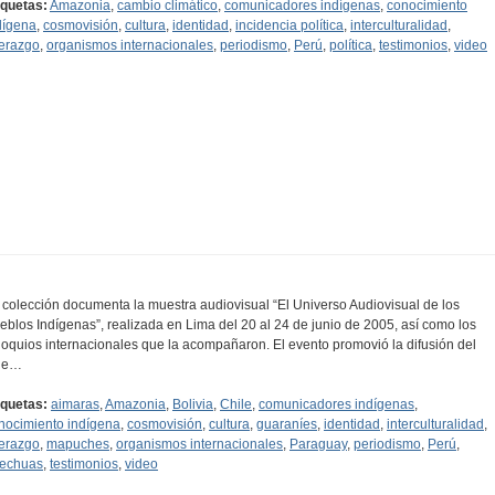
iquetas:
Amazonia
,
cambio climático
,
comunicadores indígenas
,
conocimiento
dígena
,
cosmovisión
,
cultura
,
identidad
,
incidencia política
,
interculturalidad
,
derazgo
,
organismos internacionales
,
periodismo
,
Perú
,
política
,
testimonios
,
video
 colección documenta la muestra audiovisual “El Universo Audiovisual de los
eblos Indígenas”, realizada en Lima del 20 al 24 de junio de 2005, así como los
loquios internacionales que la acompañaron. El evento promovió la difusión del
ne…
iquetas:
aimaras
,
Amazonia
,
Bolivia
,
Chile
,
comunicadores indígenas
,
nocimiento indígena
,
cosmovisión
,
cultura
,
guaraníes
,
identidad
,
interculturalidad
,
derazgo
,
mapuches
,
organismos internacionales
,
Paraguay
,
periodismo
,
Perú
,
echuas
,
testimonios
,
video