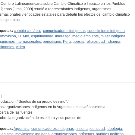
 Cumbre Latinoamericana sobre Cambio Climático e Impacto en los Pueblos
dígenas [Lima, 2009] reunió a representantes indígenas, organismos
ternacionales y entidades estatales para debatir los efectos del cambio climático
 los pueblos…
iquetas:
cambio climático
,
comunicadores indígenas
,
conocimiento indígena
,
smovisión
,
ECMIA
,
espiritualidad
,
liderazgo
,
medio ambiente
,
mujer indígena
,
ganismos internacionales
,
periodismo
,
Perú
,
poesía
,
religiosidad indígena
,
stimonios
,
video
]
troducción. “Sujetos de su propio destino” /
Las organizaciones indígenas en la Argentina de los años setenta
Acerca de las fuentes
Sobre la organización de este libro y sus puntos de…
iquetas:
Argentina
,
comunicadores indígenas
,
historia
,
identidad
,
ideología
,
dianismo
,
movimiento indígena
,
organizaciones indígenas
,
partidos políticos
,