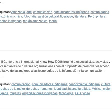
ue…
iquetas:
Amazonia
,
arte
,
comunicación
,
comunicadores indígenas
,
comunidades
azónicas
,
crítica
,
fotografía
,
gestión cultural
,
liderazgo
,
literatura
,
Perú
,
pintura
,
eblos indígenas
,
región amazónica
,
teoría
 III Conferencia Internacional Know How [2006] reunió a especialistas, activistas y
presentantes de diversas organizaciones con el propósito de promover el acceso
uitativo de las mujeres a las tecnologías de la información y la comunicación.
n…
iquetas:
comunicación
,
comunicadores indígenas
,
conocimiento indígena
,
cultura
,
rechos de la mujer
,
derechos humanos
,
identidad
,
interculturalidad
,
México
,
mujer
dígena
,
mujeres
,
organizaciones indígenas
,
tecnología
,
TICs
,
video