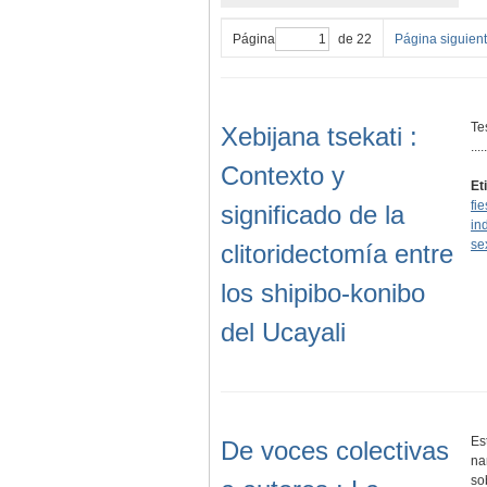
Página
de 22
Página siguien
Te
Xebijana tsekati :
.....
Contexto y
Et
fi
significado de la
in
se
clitoridectomía entre
los shipibo-konibo
del Ucayali
Es
De voces colectivas
na
so