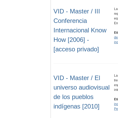
La
VID - Master / III
re
eq
Conferencia
E
Internacional Know
Et
de
How [2006] -
in
[acceso privado]
La
VID - Master / El
tr
es
universo audiovisual
in
de los pueblos
Et
in
indígenas [2010]
Pe