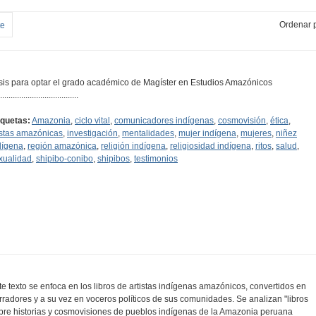
Ordenar p
te
sis para optar el grado académico de Magíster en Estudios Amazónicos
.....................................
iquetas:
Amazonia
,
ciclo vital
,
comunicadores indígenas
,
cosmovisión
,
ética
,
estas amazónicas
,
investigación
,
mentalidades
,
mujer indígena
,
mujeres
,
niñez
dígena
,
región amazónica
,
religión indígena
,
religiosidad indígena
,
ritos
,
salud
,
xualidad
,
shipibo-conibo
,
shipibos
,
testimonios
te texto se enfoca en los libros de artistas indígenas amazónicos, convertidos en
rradores y a su vez en voceros políticos de sus comunidades. Se analizan "libros
bre historias y cosmovisiones de pueblos indígenas de la Amazonia peruana