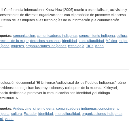
 III Conferencia Internacional Know How [2006] reunió a especialistas, activistas y
presentantes de diversas organizaciones con el propósito de promover el acceso
uitativo de las mujeres a las tecnologías de la información y la comunicación.
n…
iquetas:
comunicación
,
comunicadores indígenas
,
conocimiento indígena
,
cultura
,
rechos de la mujer
,
derechos humanos
,
identidad
,
interculturalidad
,
México
,
mujer
dígena
,
mujeres
,
organizaciones indígenas
,
tecnología
,
TICs
,
video
 colección documental "El Universo Audiovisual de los Pueblos Indígenas" reúne
es videos que registran las proyecciones y coloquios de la muestra Kikinyari,
pacio dedicado a promover la comunicación con identidad y el diálogo
tercultural. A…
iquetas:
Andes
,
cine
,
cine indígena
,
comunicadores indígenas
,
conocimiento
dígena
,
cultura
,
Ecuador
,
identidad
,
interculturalidad
,
organizaciones indígenas
,
rú
,
video