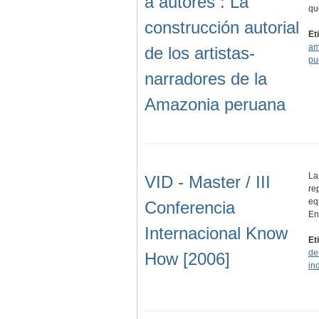
a autores : La
q
construcción autorial
Et
am
de los artistas-
pu
narradores de la
Amazonia peruana
La
VID - Master / III
re
eq
Conferencia
E
Internacional Know
Et
de
How [2006]
in