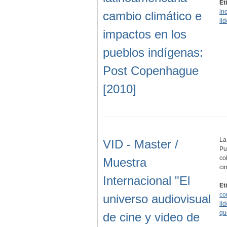
Et
in
cambio climático e
li
impactos en los
pueblos indígenas:
Post Copenhague
[2010]
La
VID - Master /
Pu
co
Muestra
ci
Internacional "El
Et
co
universo audiovisual
li
qu
de cine y video de