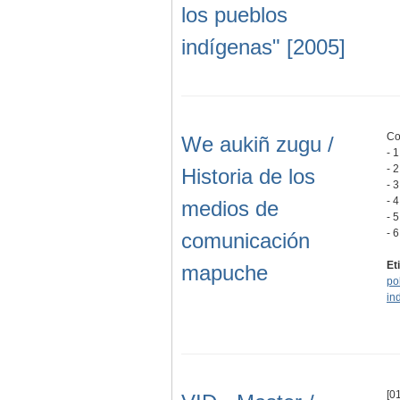
los pueblos
indígenas" [2005]
Co
We aukiñ zugu /
- 
- 
Historia de los
- 
- 
medios de
- 
- 
comunicación
Et
mapuche
pol
in
[01