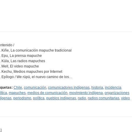
ntenido /
1. Kiñe, La comunicación mapuche tradicional
2. Epu, La prensa mapuche
3. Küla, Las radios mapuches
4. Mell, El video mapuche
5. Kechu, Medios mapuches por Internet
6. Epílogo / We rüpü, el nuevo camino de los…
iquetas:
Chile
,
comunicación
,
comunicadores indígenas
,
historia
,
incidencia
ítica
,
mapuches
,
medios de comunicación
,
movimiento indígena
,
organizaciones
dígenas
,
periodismo
,
política
,
pueblos indígenas
,
radio
,
radios comunitarias
,
video
]