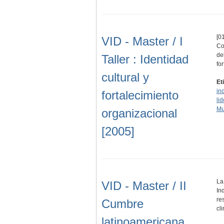
[01
VID - Master / I
Co
de
Taller : Identidad
fo
cultural y
Et
in
fortalecimiento
li
Mu
organizacional
[2005]
La
VID - Master / II
In
re
Cumbre
cl
latinoamericana