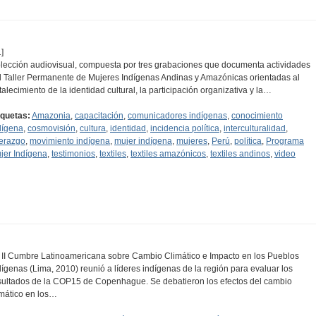
]
lección audiovisual, compuesta por tres grabaciones que documenta actividades
l Taller Permanente de Mujeres Indígenas Andinas y Amazónicas orientadas al
rtalecimiento de la identidad cultural, la participación organizativa y la…
iquetas:
Amazonia
,
capacitación
,
comunicadores indígenas
,
conocimiento
dígena
,
cosmovisión
,
cultura
,
identidad
,
incidencia política
,
interculturalidad
,
derazgo
,
movimiento indígena
,
mujer indígena
,
mujeres
,
Perú
,
política
,
Programa
jer Indígena
,
testimonios
,
textiles
,
textiles amazónicos
,
textiles andinos
,
video
 II Cumbre Latinoamericana sobre Cambio Climático e Impacto en los Pueblos
dígenas (Lima, 2010) reunió a líderes indígenas de la región para evaluar los
sultados de la COP15 de Copenhague. Se debatieron los efectos del cambio
imático en los…