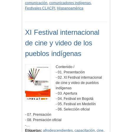
comunicación
,
comunicadores indígenas
,
Festivales CLACPI
,
Hispanoamérica
XI Festival internacional
de cine y video de los
pueblos indígenas
Contenido /
- 01. Presentación
- 02. XI Festival internacional
de cine y video de pueblos
indígenas
- 03. Apertura
- 04. Festival en Bogotá
- 05. Festival en Medellín
- 06. Selección oficial
- 07. Premiación
- 08. Premiación oficial
-…
Etiquetas:
afrodescendientes
,
capacitación
,
cine
,