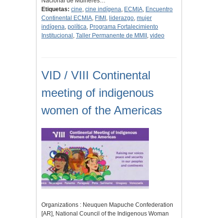
Nacional de Mulheres…
Etiquetas:
cine
,
cine indígena
,
ECMIA
,
Encuentro
Continental ECMIA
,
FIMI
,
liderazgo
,
mujer
indígena
,
política
,
Programa Fortalecimiento
Institucional
,
Taller Permanente de MMII
,
video
VID / VIII Continental
meeting of indigenous
women of the Americas
Organizations : Neuquen Mapuche Confederation
[AR], National Council of the Indigenous Woman