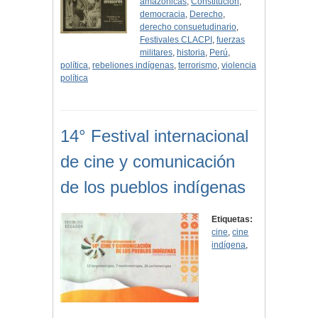
amazónicas
,
Constitución
,
democracia
,
Derecho
,
derecho consuetudinario
,
Festivales CLACPI
,
fuerzas
militares
,
historia
,
Perú
,
política
,
rebeliones indígenas
,
terrorismo
,
violencia
política
14° Festival internacional
de cine y comunicación
de los pueblos indígenas
Etiquetas:
cine
,
cine
indígena
,