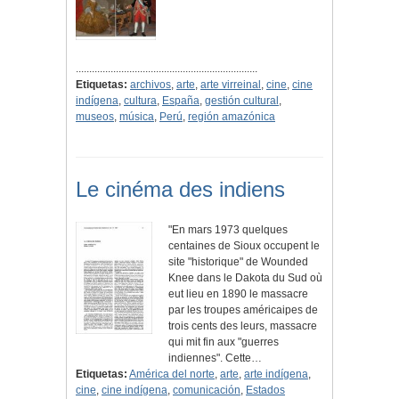
....................................................................
Etiquetas:
archivos
,
arte
,
arte virreinal
,
cine
,
cine
indígena
,
cultura
,
España
,
gestión cultural
,
museos
,
música
,
Perú
,
región amazónica
Le cinéma des indiens
"En mars 1973 quelques
centaines de Sioux occupent le
site "historique" de Wounded
Knee dans le Dakota du Sud où
eut lieu en 1890 le massacre
par les troupes américaipes de
trois cents des leurs, massacre
qui mit fin aux "guerres
indiennes". Cette…
Etiquetas:
América del norte
,
arte
,
arte indígena
,
cine
,
cine indígena
,
comunicación
,
Estados