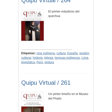
Quipu Virtual / 264
El primer estudioso del
quechua
....................................................................
Etiquetas:
cine indígena
,
cultura
,
España
,
gestión
cultural
,
historia
,
Iglesia
,
lenguas indígenas
,
Lima
,
lingüística
,
Perú
,
pintura
Quipu Virtual / 261
Un pintor limeño en el Museo
del Prado