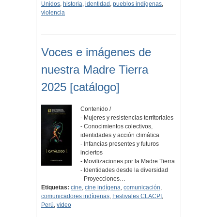
Unidos
,
historia
,
identidad
,
pueblos indígenas
,
violencia
Voces e imágenes de
nuestra Madre Tierra
2025 [catálogo]
Contenido /
- Mujeres y resistencias territoriales
- Conocimientos colectivos,
identidades y acción climática
- Infancias presentes y futuros
inciertos
- Movilizaciones por la Madre Tierra
- Identidades desde la diversidad
- Proyecciones…
Etiquetas:
cine
,
cine indígena
,
comunicación
,
comunicadores indígenas
,
Festivales CLACPI
,
Perú
,
video