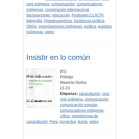
cine indígena
,
comunicación
,
comunicadores
indígenas
,
cooperación internacional
,
declaraciones
,
educación
,
Festivales CLACPI
,
fotografía
,
Hispanoamérica
,
incidencia política
,
ONGs
,
organizaciones indígenas
,
política
,
pueblos
indígenas
,
video
Insistir en lo común
[01]
Prólogo
Mauricio Godoy
13-23
Etiquetas:
capacitación
,
cine
,
cine indígena
,
comunicación
,
comunicación popular
,
comunicadores indígenas
,
crítica
,
metodología de
capacitación
,
Perú
,
proyectos
,
teoría
,
video