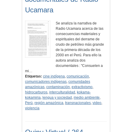
Ucamara
Se analiza la narrativa de
Radio Ucamara acerca de las
consecuencias materiales y
espirituales del derrame de
crudo de petróleo más grande
de la primera década de los
2000 en el Perú. Para ello la
autora analiza dos
documentales : "Consuelen a
mi…
Etiquetas:
cine indígena
,
comunicación
,
comunicadores indígenas
,
comunidades
amazónicas
,
contaminación
,
extractivismo
,
hidrocarburos
,
interculturalidad
,
kokama-
kokamiria
,
lengua y sociedad
,
medio ambiente
,
Perú
,
región amazónica
,
transnacionales
,
video
,
violencia