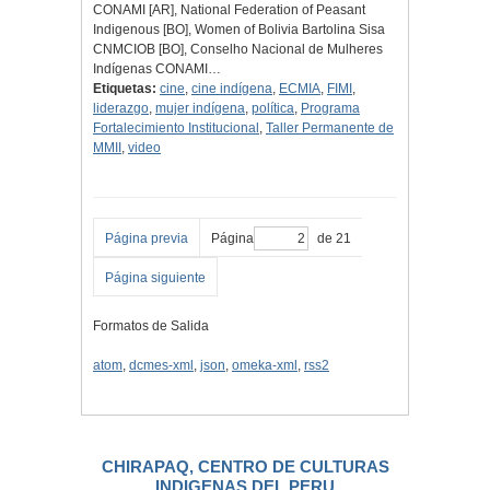
CONAMI [AR], National Federation of Peasant
Indigenous [BO], Women of Bolivia Bartolina Sisa
CNMCIOB [BO], Conselho Nacional de Mulheres
Indígenas CONAMI…
Etiquetas:
cine
,
cine indígena
,
ECMIA
,
FIMI
,
liderazgo
,
mujer indígena
,
política
,
Programa
Fortalecimiento Institucional
,
Taller Permanente de
MMII
,
video
Página previa
Página
de 21
Página siguiente
Formatos de Salida
atom
,
dcmes-xml
,
json
,
omeka-xml
,
rss2
CHIRAPAQ, CENTRO DE CULTURAS
INDIGENAS DEL PERU