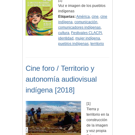
[1]
Voz e imagen de los pueblos
indígenas
Etiquetas:
América
,
cine
,
cine
indígena
,
comunicación
,
comunicadores indígenas
,
cultura
,
Festivales CLACPI
,
identidad
,
mujer indígena
,
pueblos indígenas
,
territorio
Cine foro / Territorio y
autonomía audiovisual
indígena [2018]
[1]
Tierra y
territorio en la
construcción
de la imagen
y voz propia