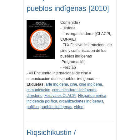
pueblos indígenas [2010]
Contenido /
- Historia
- Los organizadores [CLACPI,
CONAIE]
- El X Festival internacional de
cine y comunicación de los
pueblos indígenas
-Programación
- Festilab
- VII Encuentro internacional de cine y
comunicación de los pueblos indígenas :…
Etiquetas:
arte indígena
,
cine
,
cine indígena
,
comunicación
,
comunicadores indígenas
,
directorio
,
Festivales CLACPI
,
Hispanoamérica
,
incidencia política
,
organizaciones indígenas
,
política
,
pueblos indígenas
,
video
Riqsichikustin /