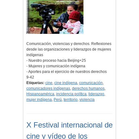
Comunicación, violencias y derechos. Reflexiones
desde las organizaciones y liderazgos de mujeres
indígenas
- Nuestro proceso hacia Beijing+25
- Mujeres y comunicación indígena
- Aportes para el ejercicio de nuestros derechos
9-42
Etiquetas:
cine
,
cine indígena
,
comunicación
,
comunicadores indígenas
,
derechos humanos
,
Hispanoamérica
,
incidencia política
,
liderazgo
,
mujer indígena
,
Perú
,
territorio
,
violencia
X Festival internacional de
cine y vídeo de los