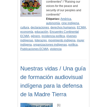
continentes" / "Raising our
voices for the peace and
security of our peoples and
continents"
Etiquetas:
América
,
autonomía
,
cine indígena
,
cultura
,
declaraciones
,
derechos humanos
,
ECMIA
,
economía
,
educación
,
Encuentro Continental
ECMIA
,
género
,
incidencia política
,
jóvenes
indígenas
,
liderazgo
,
movimiento indígena
,
mujer
indígena
,
organizaciones indígenas
,
política
,
Publicaciones ECMIA
,
violencia
Nuestras vidas / Una guía
de formación audiovisual
indígena para la defensa
de la Madre Tierra
[1]