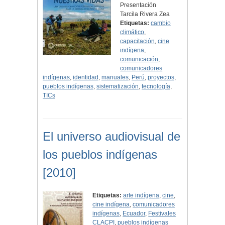
Presentación
Tarcila Rivera Zea
Etiquetas:
cambio
climático
,
capacitación
,
cine
indígena
,
comunicación
,
comunicadores
indígenas
,
identidad
,
manuales
,
Perú
,
proyectos
,
pueblos indígenas
,
sistematización
,
tecnología
,
TICs
El universo audiovisual de
los pueblos indígenas
[2010]
Etiquetas:
arte indígena
,
cine
,
cine indígena
,
comunicadores
indígenas
,
Ecuador
,
Festivales
CLACPI
,
pueblos indígenas