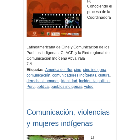
[1]
Conociendo el
proceso de la
Coordinadora
Latinoamericana de Cine y Comunicación de los
Pueblos Indígenas -CLACPI y la Red regional de
Comunicación Indígena Abya Yala
7-9
Etiquetas:
América del Sur
,
cine
,
cine indígena
,
comunicación
,
comunicadores indígenas
,
cultura
,
derechos humanos
,
identidad
,
incidencia política
,
Perú
,
política
,
pueblos indígenas
,
video
Comunicación, violencias
y mujeres indígenas
[1]