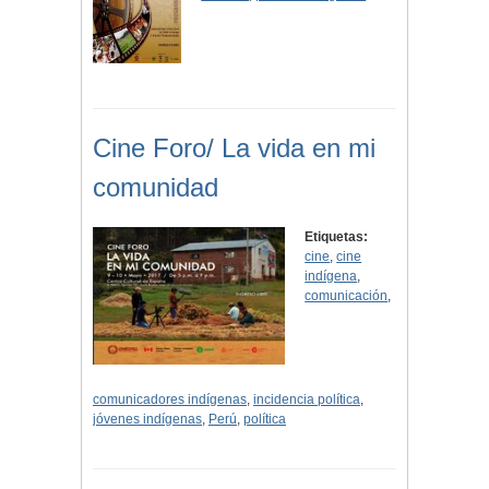
Cine Foro/ La vida en mi
comunidad
Etiquetas:
cine
,
cine
indígena
,
comunicación
,
comunicadores indígenas
,
incidencia política
,
jóvenes indígenas
,
Perú
,
política