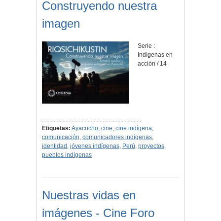
Construyendo nuestra
imagen
Serie :
Indígenas en
acción / 14
...................................................................
Etiquetas:
Ayacucho
,
cine
,
cine indígena
,
comunicación
,
comunicadores indígenas
,
identidad
,
jóvenes indígenas
,
Perú
,
proyectos
,
pueblos indígenas
Nuestras vidas en
imágenes - Cine Foro