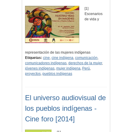
[1]
Escenarios
de vida y
representación de las mujeres indígenas
Etiquetas:
cine
,
cine indígena
,
comunicación
,
comunicadores indígenas
,
derechos de la mujer
,
jóvenes indígenas
,
mujer indígena
,
Perú
,
proyectos
,
pueblos indígenas
El universo audiovisual de
los pueblos indígenas -
Cine foro [2014]