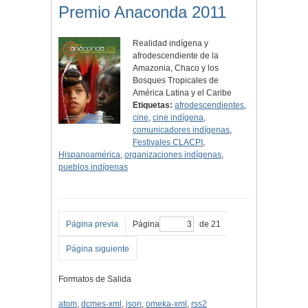
Premio Anaconda 2011
Realidad indígena y
afrodescendiente de la
Amazonia, Chaco y los
Bosques Tropicales de
América Latina y el Caribe
Etiquetas:
afrodescendientes
,
cine
,
cine indígena
,
comunicadores indígenas
,
Festivales CLACPI
,
Hispanoamérica
,
organizaciones indígenas
,
pueblos indígenas
Página previa
Página
de 21
Página siguiente
Formatos de Salida
atom
,
dcmes-xml
,
json
,
omeka-xml
,
rss2