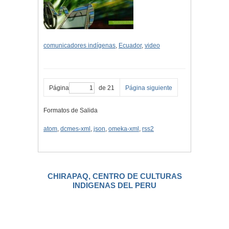
comunicadores indígenas
,
Ecuador
,
video
Página
de 21
Página siguiente
Formatos de Salida
atom
,
dcmes-xml
,
json
,
omeka-xml
,
rss2
CHIRAPAQ, CENTRO DE CULTURAS
INDIGENAS DEL PERU
.