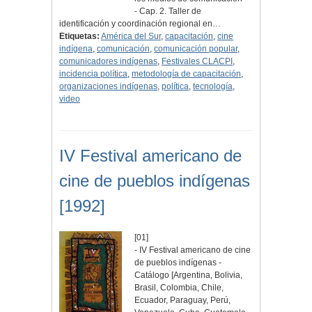
- Cap. 2. Taller de
identificación y coordinación regional en…
Etiquetas:
América del Sur
,
capacitación
,
cine
indígena
,
comunicación
,
comunicación popular
,
comunicadores indígenas
,
Festivales CLACPI
,
incidencia política
,
metodología de capacitación
,
organizaciones indígenas
,
política
,
tecnología
,
video
IV Festival americano de
cine de pueblos indígenas
[1992]
[01]
- IV Festival americano de cine
de pueblos indígenas -
Catálogo [Argentina, Bolivia,
Brasil, Colombia, Chile,
Ecuador, Paraguay, Perú,