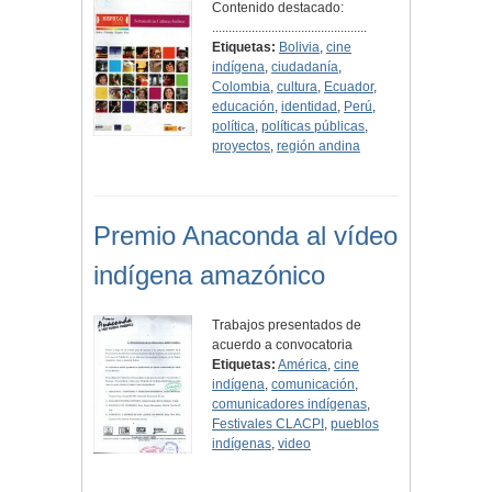
Contenido destacado:
...............................................
Etiquetas:
Bolivia
,
cine
indígena
,
ciudadanía
,
Colombia
,
cultura
,
Ecuador
,
educación
,
identidad
,
Perú
,
política
,
políticas públicas
,
proyectos
,
región andina
Premio Anaconda al vídeo
indígena amazónico
Trabajos presentados de
acuerdo a convocatoria
Etiquetas:
América
,
cine
indígena
,
comunicación
,
comunicadores indígenas
,
Festivales CLACPI
,
pueblos
indígenas
,
video