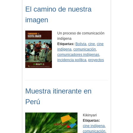
El camino de nuestra
imagen
Un proceso de comunicación
indígena
Etiquetas:
Bolivia
,
cine
,
cine
indígena
,
comunicación
,
comunicadores indígenas
,
incidencia política
,
proyectos
Muestra itinerante en
Perú
Kikinyari
Etiquetas:
cine indígena
,
comunicación
,