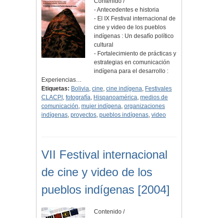
Contenido /
- Antecedentes e historia
- El IX Festival internacional de
cine y video de los pueblos
indígenas : Un desafío político
cultural
- Fortalecimiento de prácticas y
estrategias en comunicación
indígena para el desarrollo :
Experiencias…
Etiquetas:
Bolivia
,
cine
,
cine indígena
,
Festivales
CLACPI
,
fotografía
,
Hispanoamérica
,
medios de
comunicación
,
mujer indígena
,
organizaciones
indígenas
,
proyectos
,
pueblos indígenas
,
video
VII Festival internacional
de cine y video de los
pueblos indígenas [2004]
Contenido /