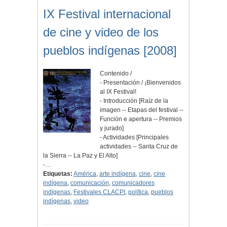
IX Festival internacional
de cine y video de los
pueblos indígenas [2008]
Contenido /
- Presentación / ¡Bienvenidos
al IX Festival!
- Introducción [Raíz de la
imagen -- Etapas del festival --
Función e apertura -- Premios
y jurado]
- Actividades [Principales
actividades -- Santa Cruz de
la Sierra -- La Paz y El Alto]
-…
Etiquetas:
América
,
arte indígena
,
cine
,
cine
indígena
,
comunicación
,
comunicadores
indígenas
,
Festivales CLACPI
,
política
,
pueblos
indígenas
,
video