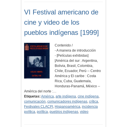
VI Festival americano de
cine y video de los
pueblos indígenas [1999]
Contenido /
- A manera de introducción
- [Películas exhibidas]
[América del sur : Argentina,
Bolivia, Brasil, Colombia,
Chile, Ecuador, Perú -- Centro
América y El caribe : Costa
Rica, Cuba, Guatemala,
Honduras-Panamá, México --
América del norte :…
Etiquetas:
América
,
arte indígena
,
cine indígena
,
comunicación
,
comunicadores indígenas
,
crítica
,
Festivales CLACPI
,
Hispanoamérica
,
incidencia
política
,
política
,
pueblos indígenas
,
video