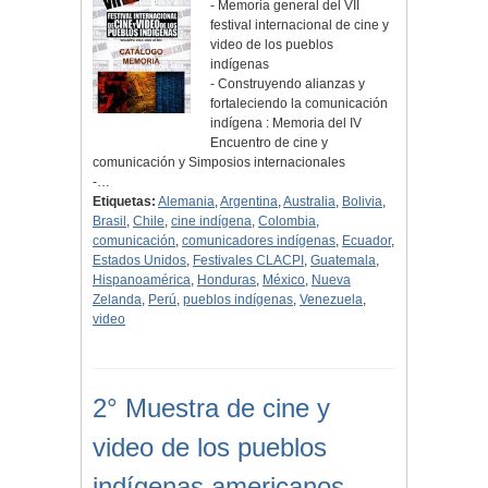
- Memoria general del VII
festival internacional de cine y
video de los pueblos
indígenas
- Construyendo alianzas y
fortaleciendo la comunicación
indígena : Memoria del IV
Encuentro de cine y
comunicación y Simposios internacionales
-…
Etiquetas:
Alemania
,
Argentina
,
Australia
,
Bolivia
,
Brasil
,
Chile
,
cine indígena
,
Colombia
,
comunicación
,
comunicadores indígenas
,
Ecuador
,
Estados Unidos
,
Festivales CLACPI
,
Guatemala
,
Hispanoamérica
,
Honduras
,
México
,
Nueva
Zelanda
,
Perú
,
pueblos indígenas
,
Venezuela
,
video
2° Muestra de cine y
video de los pueblos
indígenas americanos