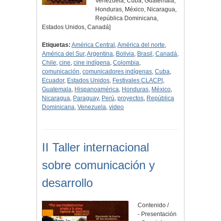
Venezuela, Cuba, Guatemala,
Honduras, México, Nicaragua,
República Dominicana,
Estados Unidos, Canadá]
Etiquetas:
América Central
,
América del norte
,
América del Sur
,
Argentina
,
Bolivia
,
Brasil
,
Canadá
,
Chile
,
cine
,
cine indígena
,
Colombia
,
comunicación
,
comunicadores indígenas
,
Cuba
,
Ecuador
,
Estados Unidos
,
Festivales CLACPI
,
Guatemala
,
Hispanoamérica
,
Honduras
,
México
,
Nicaragua
,
Paraguay
,
Perú
,
proyectos
,
República
Dominicana
,
Venezuela
,
video
II Taller internacional
sobre comunicación y
desarrollo
Contenido /
- Presentación