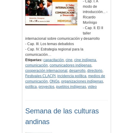
- Cap. I. A
modo de
introducción... -
Ricardo
Morínigo
- Cap. II. El II
taller
internacional sobre comunicación y desarrollo
- Cap. III. Los temas debatidos
- Cap. IV. Estrategia regional para la
comunicación…
Etiquetas:
capacitación
,
cine
,
cine indígena
,
comunicación
,
comunicadores indígenas
,
cooperación internacional
,
desarrollo
,
directorio
,
Festivales CLACPI
,
incidencia política
,
medios de
comunicación
,
ONGs
,
organizaciones indígenas
,
política
,
proyectos
,
pueblos indígenas
,
video
Semana de las culturas
andinas