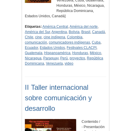
Venezuela, Cuba, Guatemala,
Honduras, México, Nicaragua,
República Dominicana,
Estados Unidos, Canadá]
Etiquetas:
América Central
,
América del norte
,
América del Sur
,
Argentina
,
Bolivia
,
Brasil
,
Canadá
,
Chile
,
cine
,
cine indígena
,
Colombia
,
comunicación
,
comunicadores indígenas
,
Cuba
,
Ecuador
,
Estados Unidos
,
Festivales CLACPI
,
Guatemala
,
Hispanoamérica
,
Honduras
,
México
,
Nicaragua
,
Paraguay
,
Perú
,
proyectos
,
República
Dominicana
,
Venezuela
,
video
II Taller internacional
sobre comunicación y
desarrollo
Contenido /
- Presentación