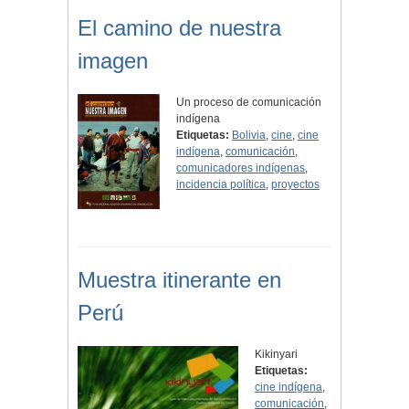
El camino de nuestra
imagen
Un proceso de comunicación
indígena
Etiquetas:
Bolivia
,
cine
,
cine
indígena
,
comunicación
,
comunicadores indígenas
,
incidencia política
,
proyectos
Muestra itinerante en
Perú
Kikinyari
Etiquetas:
cine indígena
,
comunicación
,