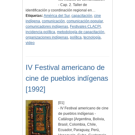
- Cap. 2. Taller de
identificación y coordinación regional en…
Etiquetas:
América del Sur
,
capacitación
,
cine
indígena
,
comunicación
,
comunicación popular
,
comunicadores indígenas
,
Festivales CLACPI
,
incidencia política
,
metodología de capacitación
,
organizaciones indígenas
,
política
,
tecnología
,
video
IV Festival americano de
cine de pueblos indígenas
[1992]
[01]
- IV Festival americano de cine
de pueblos indígenas -
Catálogo [Argentina, Bolivia,
Brasil, Colombia, Chile,
Ecuador, Paraguay, Perú,