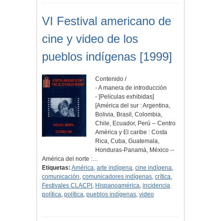
VI Festival americano de
cine y video de los
pueblos indígenas [1999]
Contenido /
- A manera de introducción
- [Películas exhibidas]
[América del sur : Argentina,
Bolivia, Brasil, Colombia,
Chile, Ecuador, Perú -- Centro
América y El caribe : Costa
Rica, Cuba, Guatemala,
Honduras-Panamá, México --
América del norte :…
Etiquetas:
América
,
arte indígena
,
cine indígena
,
comunicación
,
comunicadores indígenas
,
crítica
,
Festivales CLACPI
,
Hispanoamérica
,
incidencia
política
,
política
,
pueblos indígenas
,
video