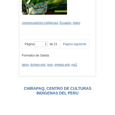
comunicadores indígenas
,
Ecuador
,
video
Página
de 21
Página siguiente
Formatos de Salida
atom
,
dcmes-xml
,
json
,
omeka-xml
,
rss2
CHIRAPAQ, CENTRO DE CULTURAS
INDIGENAS DEL PERU
.