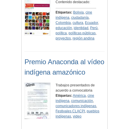
Contenido destacado:
...............................................
Etiquetas:
Bolivia
,
cine
indígena
,
ciudadanía
,
Colombia
,
cultura
,
Ecuador
,
educación
,
identidad
,
Perú
,
política
,
políticas públicas
,
proyectos
,
región andina
Premio Anaconda al vídeo
indígena amazónico
Trabajos presentados de
acuerdo a convocatoria
Etiquetas:
América
,
cine
indígena
,
comunicación
,
comunicadores indígenas
,
Festivales CLACPI
,
pueblos
indígenas
,
video