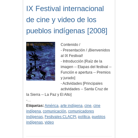
IX Festival internacional
de cine y video de los
pueblos indígenas [2008]
Contenido /
- Presentación / ¡Bienvenidos
al IX Festival!
- Introducción [Raíz de la
imagen -- Etapas del festival --
Función e apertura -- Premios
y jurado]
- Actividades [Principales
actividades -- Santa Cruz de
la Sierra -- La Paz y El Alto]
-…
Etiquetas:
América
,
arte indígena
,
cine
,
cine
indígena
,
comunicación
,
comunicadores
indígenas
,
Festivales CLACPI
,
política
,
pueblos
indígenas
,
video