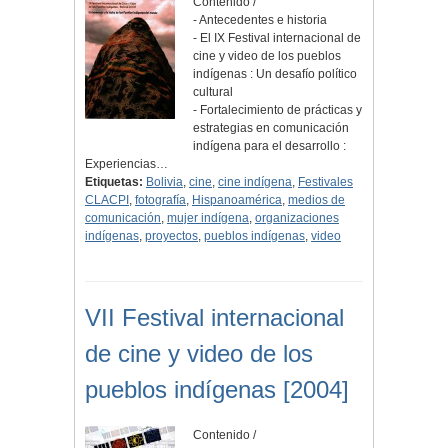
Contenido /
- Antecedentes e historia
- El IX Festival internacional de
cine y video de los pueblos
indígenas : Un desafío político
cultural
- Fortalecimiento de prácticas y
estrategias en comunicación
indígena para el desarrollo :
Experiencias…
Etiquetas:
Bolivia
,
cine
,
cine indígena
,
Festivales
CLACPI
,
fotografía
,
Hispanoamérica
,
medios de
comunicación
,
mujer indígena
,
organizaciones
indígenas
,
proyectos
,
pueblos indígenas
,
video
VII Festival internacional
de cine y video de los
pueblos indígenas [2004]
Contenido /