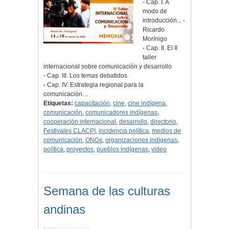
- Cap. I. A
modo de
introducción... -
Ricardo
Morínigo
- Cap. II. El II
taller
internacional sobre comunicación y desarrollo
- Cap. III. Los temas debatidos
- Cap. IV. Estrategia regional para la
comunicación…
Etiquetas:
capacitación
,
cine
,
cine indígena
,
comunicación
,
comunicadores indígenas
,
cooperación internacional
,
desarrollo
,
directorio
,
Festivales CLACPI
,
incidencia política
,
medios de
comunicación
,
ONGs
,
organizaciones indígenas
,
política
,
proyectos
,
pueblos indígenas
,
video
Semana de las culturas
andinas