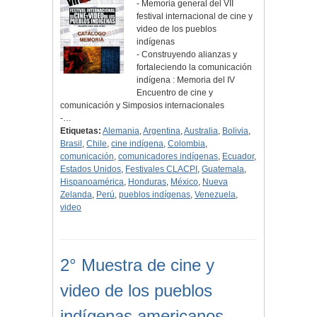
- Memoria general del VII
festival internacional de cine y
video de los pueblos
indígenas
- Construyendo alianzas y
fortaleciendo la comunicación
indígena : Memoria del IV
Encuentro de cine y
comunicación y Simposios internacionales
-…
Etiquetas:
Alemania
,
Argentina
,
Australia
,
Bolivia
,
Brasil
,
Chile
,
cine indígena
,
Colombia
,
comunicación
,
comunicadores indígenas
,
Ecuador
,
Estados Unidos
,
Festivales CLACPI
,
Guatemala
,
Hispanoamérica
,
Honduras
,
México
,
Nueva
Zelanda
,
Perú
,
pueblos indígenas
,
Venezuela
,
video
2° Muestra de cine y
video de los pueblos
indígenas americanos