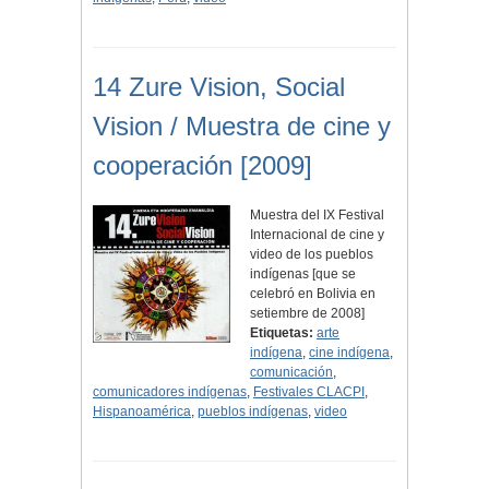
14 Zure Vision, Social
Vision / Muestra de cine y
cooperación [2009]
Muestra del IX Festival
Internacional de cine y
video de los pueblos
indígenas [que se
celebró en Bolivia en
setiembre de 2008]
Etiquetas:
arte
indígena
,
cine indígena
,
comunicación
,
comunicadores indígenas
,
Festivales CLACPI
,
Hispanoamérica
,
pueblos indígenas
,
video