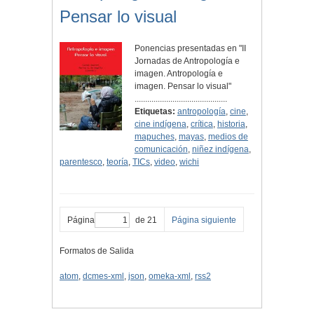
Pensar lo visual
Ponencias presentadas en "II
Jornadas de Antropología e
imagen. Antropología e
imagen. Pensar lo visual"
............................................
Etiquetas:
antropología
,
cine
,
cine indígena
,
crítica
,
historia
,
mapuches
,
mayas
,
medios de
comunicación
,
niñez indígena
,
parentesco
,
teoría
,
TICs
,
video
,
wichi
Página
de 21
Página siguiente
Formatos de Salida
atom
,
dcmes-xml
,
json
,
omeka-xml
,
rss2