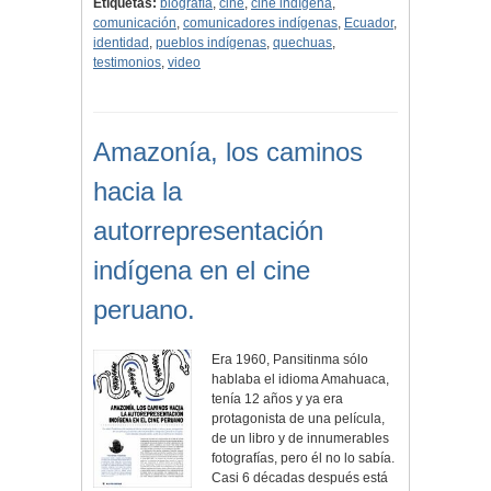
Etiquetas:
biografía
,
cine
,
cine indígena
,
comunicación
,
comunicadores indígenas
,
Ecuador
,
identidad
,
pueblos indígenas
,
quechuas
,
testimonios
,
video
Amazonía, los caminos
hacia la
autorrepresentación
indígena en el cine
peruano.
Era 1960, Pansitinma sólo
hablaba el idioma Amahuaca,
tenía 12 años y ya era
protagonista de una película,
de un libro y de innumerables
fotografías, pero él no lo sabía.
Casi 6 décadas después está