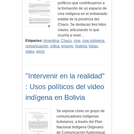
políticos que contribuyeron a
la formación de un espacio de
cine indígena en el entramado
estatal de la provincia del
Chaco. Se destacan tres hitos
claves, articulando lo que
ocurría a nivel…
Etiquetas:
Argentina
,
Chaco
,
cine
,
cine indígena
,
comunicación
,
crítica
,
ensayo
,
historia
,
tobas
,
video
,
wichi
"Intervenir en la realidad"
: Usos políticos del video
indígena en Bolivia
Se expone cómo un grupo de
comunicadores indígenas
bolivianos, a través del Plan
Nacional Indígena Originario
de Comunicación Audiovisual,