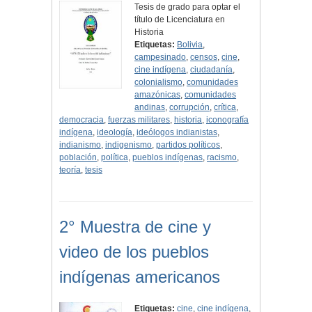
Tesis de grado para optar el
título de Licenciatura en
Historia
Etiquetas:
Bolivia
,
campesinado
,
censos
,
cine
,
cine indígena
,
ciudadanía
,
colonialismo
,
comunidades
amazónicas
,
comunidades
andinas
,
corrupción
,
crítica
,
democracia
,
fuerzas militares
,
historia
,
iconografía
indígena
,
ideología
,
ideólogos indianistas
,
indianismo
,
indigenismo
,
partidos políticos
,
población
,
política
,
pueblos indígenas
,
racismo
,
teoría
,
tesis
2° Muestra de cine y
video de los pueblos
indígenas americanos
Etiquetas:
cine
,
cine indígena
,