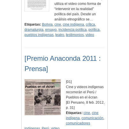
utiliza el video como forma de
“intervenir en la realidad”
política del país. Desde un
análisis etnográfico se…
Etiquetas:
Bolivia
,
cine
,
cine indígena
,
crítica
,
dramaturgia
,
ensayo
,
incidencia política
,
política
,
pueblos indígenas
,
teatro
,
testimonios
,
video
[Premio Anaconda 2011 :
Prensa]
[01]
Cine y videos indígenas
recorrerán el Perú /
Pueblos en el écran
[El Peruano, 8 feb. 2012,
p. 31]
Etiquetas:
cine
,
cine
indígena
,
comunicación
,
comunicadores
indígenas
,
Perú
,
video