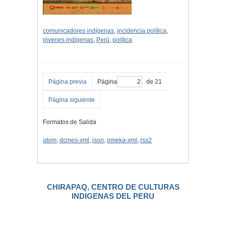
comunicadores indígenas
,
incidencia política
,
jóvenes indígenas
,
Perú
,
política
Página previa
Página
de 21
Página siguiente
Formatos de Salida
atom
,
dcmes-xml
,
json
,
omeka-xml
,
rss2
CHIRAPAQ, CENTRO DE CULTURAS
INDIGENAS DEL PERU