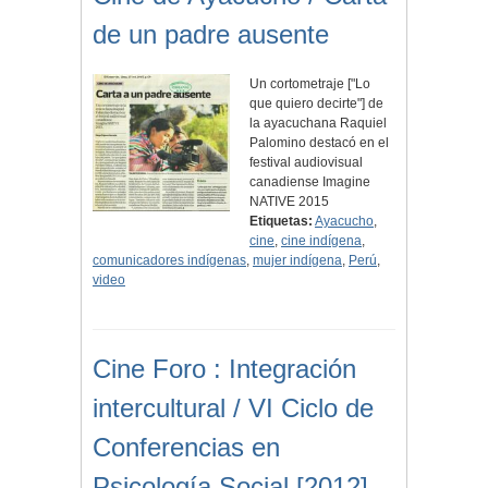
de un padre ausente
Un cortometraje ["Lo
que quiero decirte"] de
la ayacuchana Raquiel
Palomino destacó en el
festival audiovisual
canadiense Imagine
NATIVE 2015
Etiquetas:
Ayacucho
,
cine
,
cine indígena
,
comunicadores indígenas
,
mujer indígena
,
Perú
,
video
Cine Foro : Integración
intercultural / VI Ciclo de
Conferencias en
Psicología Social [2012]