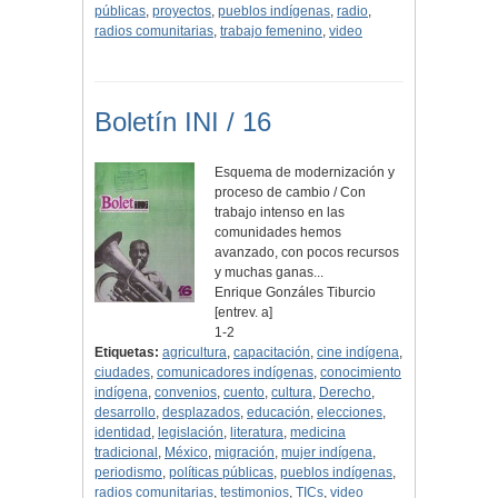
públicas
,
proyectos
,
pueblos indígenas
,
radio
,
radios comunitarias
,
trabajo femenino
,
video
Boletín INI / 16
Esquema de modernización y
proceso de cambio / Con
trabajo intenso en las
comunidades hemos
avanzado, con pocos recursos
y muchas ganas...
Enrique Gonzáles Tiburcio
[entrev. a]
1-2
Etiquetas:
agricultura
,
capacitación
,
cine indígena
,
ciudades
,
comunicadores indígenas
,
conocimiento
indígena
,
convenios
,
cuento
,
cultura
,
Derecho
,
desarrollo
,
desplazados
,
educación
,
elecciones
,
identidad
,
legislación
,
literatura
,
medicina
tradicional
,
México
,
migración
,
mujer indígena
,
periodismo
,
políticas públicas
,
pueblos indígenas
,
radios comunitarias
,
testimonios
,
TICs
,
video