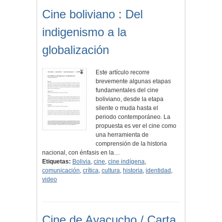
Cine boliviano : Del
indigenismo a la
globalización
Este artículo recorre
brevemente algunas etapas
fundamentales del cine
boliviano, desde la etapa
silente o muda hasta el
periodo contemporáneo. La
propuesta es ver el cine como
una herramienta de
comprensión de la historia
nacional, con énfasis en la…
Etiquetas:
Bolivia
,
cine
,
cine indígena
,
comunicación
,
crítica
,
cultura
,
historia
,
identidad
,
video
Cine de Ayacucho / Carta