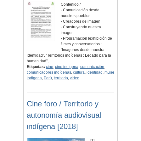
Contenido /
- Comunicación desde
nuestros pueblos
- Creadores de imagen
- Construyendo nuestra
imagen
- Programación [exhibición de
filmes y conversatorios :
"Imágenes desde nuestra
identidad", "Territorios indígenas : Legado para la
humanidad", …
Etiquetas:
cine
,
cine indígena
,
comunicación
,
comunicadores indígenas
,
cultura
,
identidad
,
mujer
indígena
,
Perú
,
territorio
,
video
Cine foro / Territorio y
autonomía audiovisual
indígena [2018]
[1]