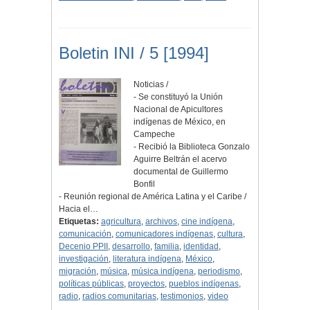
Boletin INI / 5 [1994]
Noticias /
- Se constituyó la Unión
Nacional de Apicultores
indígenas de México, en
Campeche
- Recibió la Biblioteca Gonzalo
Aguirre Beltrán el acervo
documental de Guillermo
Bonfil
- Reunión regional de América Latina y el Caribe /
Hacia el…
Etiquetas:
agricultura
,
archivos
,
cine indígena
,
comunicación
,
comunicadores indígenas
,
cultura
,
Decenio PPII
,
desarrollo
,
familia
,
identidad
,
investigación
,
literatura indígena
,
México
,
migración
,
música
,
música indígena
,
periodismo
,
políticas públicas
,
proyectos
,
pueblos indígenas
,
radio
,
radios comunitarias
,
testimonios
,
video