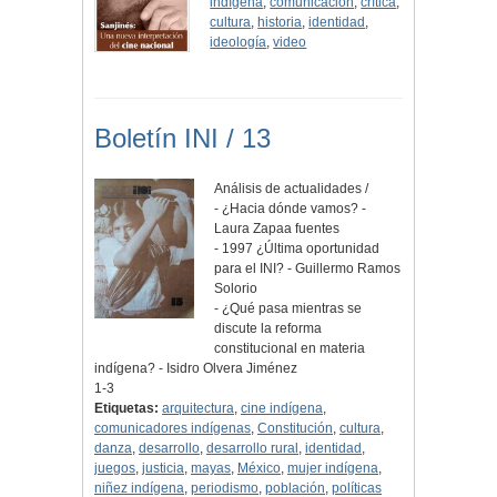
indígena
,
comunicación
,
crítica
,
cultura
,
historia
,
identidad
,
ideología
,
video
Boletín INI / 13
Análisis de actualidades /
- ¿Hacia dónde vamos? -
Laura Zapaa fuentes
- 1997 ¿Última oportunidad
para el INI? - Guillermo Ramos
Solorio
- ¿Qué pasa mientras se
discute la reforma
constitucional en materia
indígena? - Isidro Olvera Jiménez
1-3
Etiquetas:
arquitectura
,
cine indígena
,
comunicadores indígenas
,
Constitución
,
cultura
,
danza
,
desarrollo
,
desarrollo rural
,
identidad
,
juegos
,
justicia
,
mayas
,
México
,
mujer indígena
,
niñez indígena
,
periodismo
,
población
,
políticas