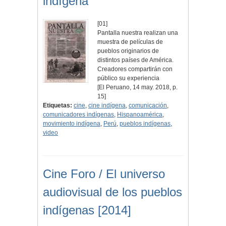
indígena
[01]
Pantalla nuestra realizan una
muestra de películas de
pueblos originarios de
distintos países de América.
Creadores compartirán con
público su experiencia
[El Peruano, 14 may. 2018, p.
15]
Etiquetas:
cine
,
cine indígena
,
comunicación
,
comunicadores indígenas
,
Hispanoamérica
,
movimiento indígena
,
Perú
,
pueblos indígenas
,
video
Cine Foro / El universo
audiovisual de los pueblos
indígenas [2014]