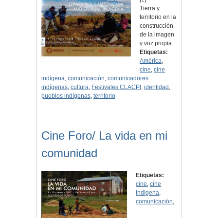
Tierra y
territorio en la
construcción
de la imagen
y voz propia
Etiquetas:
América
,
cine
,
cine
indígena
,
comunicación
,
comunicadores
indígenas
,
cultura
,
Festivales CLACPI
,
identidad
,
pueblos indígenas
,
territorio
Cine Foro/ La vida en mi
comunidad
Etiquetas:
cine
,
cine
indígena
,
comunicación
,