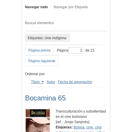
Navegar todo
Navegar por Etiqueta
Buscar elementos
Etiquetas: cine indígena
Página previa
Página
de 21
Página siguiente
Ordenar por:
Título
Autor
Fecha de agregación
Bocamina 65
Transculturación y subalteridad
en el cine boliviano
[ref. : Jorge Sanjinés]
Etiquetas:
Bolivia
,
cine
,
cine