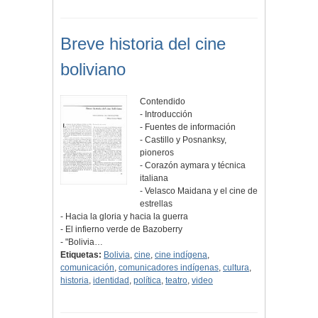
Breve historia del cine
boliviano
Contendido
- Introducción
- Fuentes de información
- Castillo y Posnanksy,
pioneros
- Corazón aymara y técnica
italiana
- Velasco Maidana y el cine de
estrellas
- Hacia la gloria y hacia la guerra
- El infierno verde de Bazoberry
- "Bolivia…
Etiquetas:
Bolivia
,
cine
,
cine indígena
,
comunicación
,
comunicadores indígenas
,
cultura
,
historia
,
identidad
,
política
,
teatro
,
video