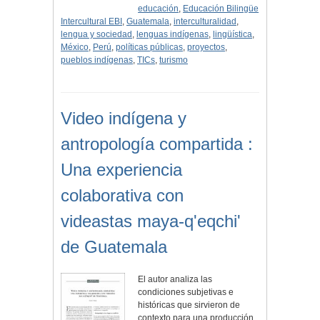
educación
,
Educación Bilingüe
Intercultural EBI
,
Guatemala
,
interculturalidad
,
lengua y sociedad
,
lenguas indígenas
,
lingüística
,
México
,
Perú
,
políticas públicas
,
proyectos
,
pueblos indígenas
,
TICs
,
turismo
Video indígena y
antropología compartida :
Una experiencia
colaborativa con
videastas maya-q'eqchi'
de Guatemala
El autor analiza las
condiciones subjetivas e
históricas que sirvieron de
contexto para una producción