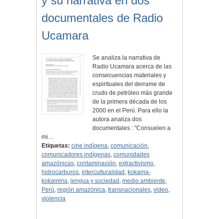
y su narrativa en dos
documentales de Radio
Ucamara
Se analiza la narrativa de
Radio Ucamara acerca de las
consecuencias materiales y
espirituales del derrame de
crudo de petróleo más grande
de la primera década de los
2000 en el Perú. Para ello la
autora analiza dos
documentales : "Consuelen a
mi…
Etiquetas:
cine indígena
,
comunicación
,
comunicadores indígenas
,
comunidades
amazónicas
,
contaminación
,
extractivismo
,
hidrocarburos
,
interculturalidad
,
kokama-
kokamiria
,
lengua y sociedad
,
medio ambiente
,
Perú
,
región amazónica
,
transnacionales
,
video
,
violencia