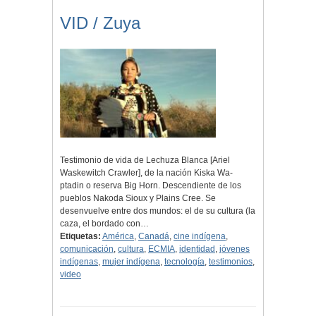
VID / Zuya
Testimonio de vida de Lechuza Blanca [Ariel
Waskewitch Crawler], de la nación Kiska Wa-
ptadin o reserva Big Horn. Descendiente de los
pueblos Nakoda Sioux y Plains Cree. Se
desenvuelve entre dos mundos: el de su cultura (la
caza, el bordado con…
Etiquetas:
América
,
Canadá
,
cine indígena
,
comunicación
,
cultura
,
ECMIA
,
identidad
,
jóvenes
indígenas
,
mujer indígena
,
tecnología
,
testimonios
,
video