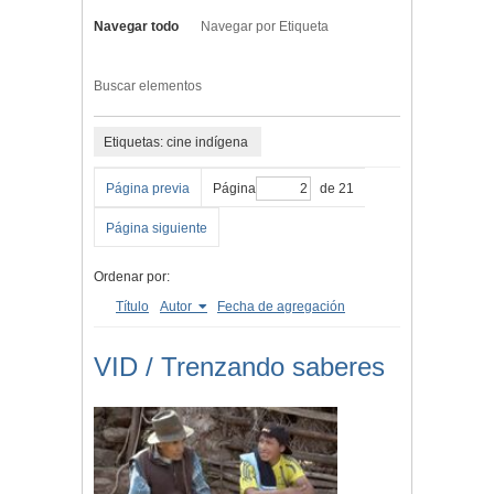
Navegar todo
Navegar por Etiqueta
Buscar elementos
Etiquetas: cine indígena
Página previa
Página
de 21
Página siguiente
Ordenar por:
Título
Autor
Fecha de agregación
VID / Trenzando saberes