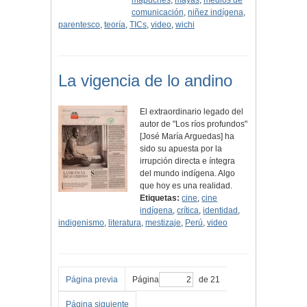
mapuches
,
mayas
,
medios de
comunicación
,
niñez indígena
,
parentesco
,
teoría
,
TICs
,
video
,
wichi
La vigencia de lo andino
El extraordinario legado del
autor de "Los ríos profundos"
[José María Arguedas] ha
sido su apuesta por la
irrupción directa e íntegra
del mundo indígena. Algo
que hoy es una realidad.
Etiquetas:
cine
,
cine
indígena
,
crítica
,
identidad
,
indigenismo
,
literatura
,
mestizaje
,
Perú
,
video
Página previa
Página
de 21
Página siguiente