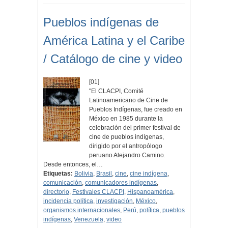
Pueblos indígenas de
América Latina y el Caribe
/ Catálogo de cine y video
[01]
"El CLACPI, Comité
Latinoamericano de Cine de
Pueblos Indígenas, fue creado en
México en 1985 durante la
celebración del primer festival de
cine de pueblos indígenas,
dirigido por el antropólogo
peruano Alejandro Camino.
Desde entonces, el…
Etiquetas:
Bolivia
,
Brasil
,
cine
,
cine indígena
,
comunicación
,
comunicadores indígenas
,
directorio
,
Festivales CLACPI
,
Hispanoamérica
,
incidencia política
,
investigación
,
México
,
organismos internacionales
,
Perú
,
política
,
pueblos
indígenas
,
Venezuela
,
video