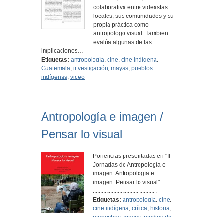
colaborativa entre videastas
locales, sus comunidades y su
propia práctica como
antropólogo visual. También
evalúa algunas de las
implicaciones…
Etiquetas:
antropología
,
cine
,
cine indígena
,
Guatemala
,
investigación
,
mayas
,
pueblos
indígenas
,
video
Antropología e imagen /
Pensar lo visual
Ponencias presentadas en "II
Jornadas de Antropología e
imagen. Antropología e
imagen. Pensar lo visual"
............................................
Etiquetas:
antropología
,
cine
,
cine indígena
,
crítica
,
historia
,