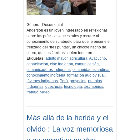
Género : Documental
Anderson es un joven interesado en reflexionar
sobre las prácticas ancestrales y recurre al
conocimiento de su abuelo para que le enseñe el
trenzado del “tres puntas”, un chicote hecho de
cuero, que las familias suelen tener en…
Etiquetas:
adulto mayor
,
agricultura
,
Ayacucho
,
capacitación
,
cine indígena
,
comunicación
,
comunicadores indígenas
,
comunidades andinas
,
conocimiento indígena
,
formación audiovisual
,
jóvenes indígenas
,
Perú
,
proyectos
,
pueblos
indígenas
,
quechuas
,
tecnología
,
testimonios
,
trabajo
,
video
Más allá de la herida y el
olvido : La voz memoriosa