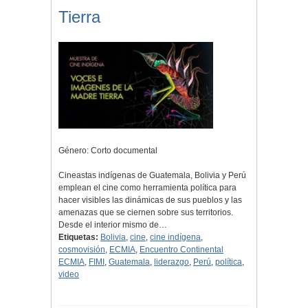
Tierra
Género: Corto documental
Cineastas indígenas de Guatemala, Bolivia y Perú
emplean el cine como herramienta política para
hacer visibles las dinámicas de sus pueblos y las
amenazas que se ciernen sobre sus territorios.
Desde el interior mismo de…
Etiquetas:
Bolivia
,
cine
,
cine indígena
,
cosmovisión
,
ECMIA
,
Encuentro Continental
ECMIA
,
FIMI
,
Guatemala
,
liderazgo
,
Perú
,
política
,
video