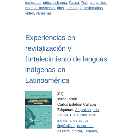
indígenas
,
niñez indígena
,
Pasco
,
Perú
,
proyectos
,
pueblos indígenas
,
ritos
,
tecnología
,
testimonios
,
video
,
yáneshas
Experiencias en
revitalización y
fortalecimiento de lenguas
indígenas en
Latinoamérica
[01]
Introducción
Carlos Esteban Callapa
Etiquetas:
Argentina
,
arte
,
Bolivia
,
Chile
,
cine
,
cine
indígena
,
derechos
lingüísticos
,
desarrollo
,
desarrollo rural
,
Ecuador
,