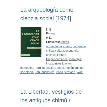
La arqueología como
ciencia social [1974]
[01]
Prólogo
9-11
Etiquetas:
Andes
,
arqueología
,
chimu
,
corografía
,
crítica
,
cultura
,
economía
,
ensayo
,
Estado
,
Hispanoamérica
,
ideología
,
incas
,
investigación
,
manuales
,
Perú
,
población
,
poder
,
región andina
,
sociología
,
Tahuantinsuyo
,
teoría
,
territorio
,
Wari
La Libertad. vestigios de
los antiguos chimú /