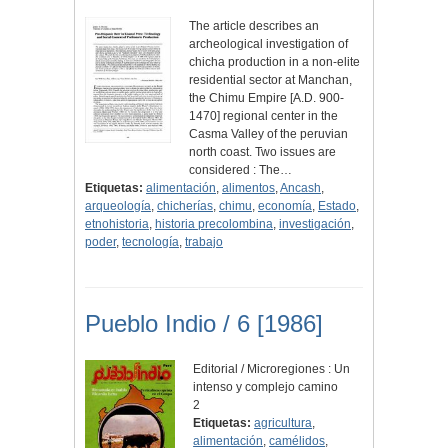
The article describes an
archeological investigation of
chicha production in a non-elite
residential sector at Manchan,
the Chimu Empire [A.D. 900-
1470] regional center in the
Casma Valley of the peruvian
north coast. Two issues are
considered : The…
Etiquetas:
alimentación
,
alimentos
,
Ancash
,
arqueología
,
chicherías
,
chimu
,
economía
,
Estado
,
etnohistoria
,
historia precolombina
,
investigación
,
poder
,
tecnología
,
trabajo
Pueblo Indio / 6 [1986]
Editorial / Microregiones : Un
intenso y complejo camino
2
Etiquetas:
agricultura
,
alimentación
,
camélidos
,