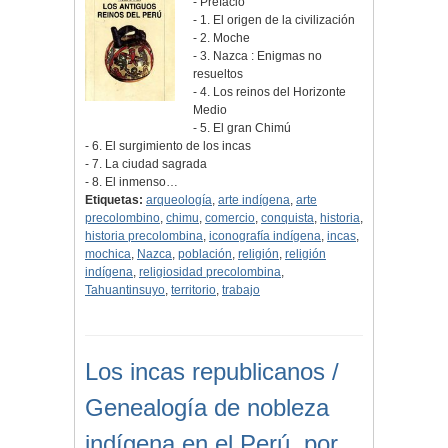
- Prefacio
- 1. El origen de la civilización
- 2. Moche
- 3. Nazca : Enigmas no
resueltos
- 4. Los reinos del Horizonte
Medio
- 5. El gran Chimú
- 6. El surgimiento de los incas
- 7. La ciudad sagrada
- 8. El inmenso…
Etiquetas:
arqueología
,
arte indígena
,
arte
precolombino
,
chimu
,
comercio
,
conquista
,
historia
,
historia precolombina
,
iconografía indígena
,
incas
,
mochica
,
Nazca
,
población
,
religión
,
religión
indígena
,
religiosidad precolombina
,
Tahuantinsuyo
,
territorio
,
trabajo
Los incas republicanos /
Genealogía de nobleza
indígena en el Perú, por