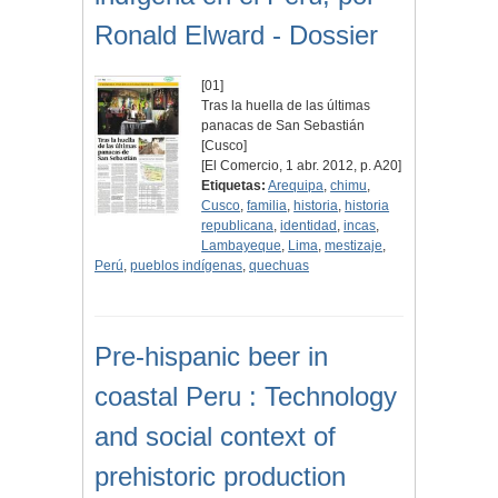
Ronald Elward - Dossier
[01]
Tras la huella de las últimas
panacas de San Sebastián
[Cusco]
[El Comercio, 1 abr. 2012, p. A20]
Etiquetas:
Arequipa
,
chimu
,
Cusco
,
familia
,
historia
,
historia
republicana
,
identidad
,
incas
,
Lambayeque
,
Lima
,
mestizaje
,
Perú
,
pueblos indígenas
,
quechuas
Pre-hispanic beer in
coastal Peru : Technology
and social context of
prehistoric production