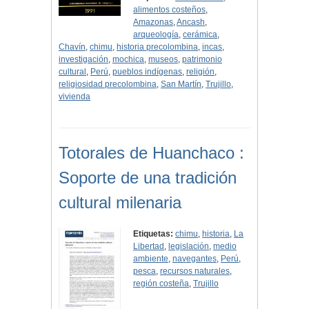
alimentos costeños
,
Amazonas
,
Ancash
,
arqueología
,
cerámica
,
Chavín
,
chimu
,
historia precolombina
,
incas
,
investigación
,
mochica
,
museos
,
patrimonio
cultural
,
Perú
,
pueblos indígenas
,
religión
,
religiosidad precolombina
,
San Martín
,
Trujillo
,
vivienda
Totorales de Huanchaco :
Soporte de una tradición
cultural milenaria
Etiquetas:
chimu
,
historia
,
La
Libertad
,
legislación
,
medio
ambiente
,
navegantes
,
Perú
,
pesca
,
recursos naturales
,
región costeña
,
Trujillo