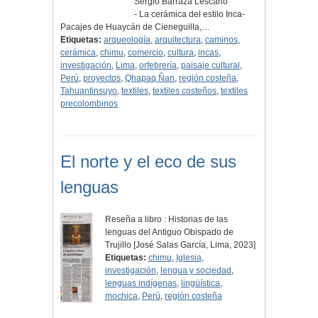
Sergio Barraza Lescano
- La cerámica del estilo Inca-
Pacajes de Huaycán de Cieneguilla,…
Etiquetas:
arqueología
,
arquitectura
,
caminos
,
cerámica
,
chimu
,
comercio
,
cultura
,
incas
,
investigación
,
Lima
,
orfebrería
,
paisaje cultural
,
Perú
,
proyectos
,
Qhapaq Ñan
,
región costeña
,
Tahuantinsuyo
,
textiles
,
textiles costeños
,
textiles
precolombinos
El norte y el eco de sus
lenguas
Reseña a libro : Historias de las
lenguas del Antiguo Obispado de
Trujillo [José Salas García, Lima, 2023]
Etiquetas:
chimu
,
Iglesia
,
investigación
,
lengua y sociedad
,
lenguas indígenas
,
lingüística
,
mochica
,
Perú
,
región costeña