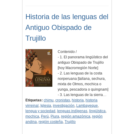
Historia de las lenguas del
Antiguo Obispado de
Trujillo
Contenido /
- 1. El panorama lingüístico del
antiguo Obispado de Trujillo
[hoy Macrorregión Norte]
- 2. Las lenguas de la costa
norperuana [tallana, sechura,
mixta de Olmos, mochica o
yunga, pescadora o quingnam]
- 3. Las lenguas de la sierra…
Etiquetas:
chimu
,
cronistas
,
historia
,
historia
virreinal
,
Iglesia
,
investigación
,
Lambayeque
,
lengua y sociedad
,
lenguas indígenas
,
lingüística
,
mochica
,
Perú
,
Piura
,
región amazónica
,
región
andina
,
región costeña
,
Trujillo