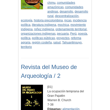
chimu
,
comunidades
amazónicas
,
comunidades
andinas
,
desarrollo
,
desarrollo
rural
,
descentralización
,
ecología
,
historia precolombina
,
incas
,
incidencia
política
,
literatura indígena
,
mochica
,
movimiento
indígena
,
niñez indígena
,
ordenamiento territorial
,
organizaciones indígenas
,
pecuaria
,
Perú
,
poesía
,
política
,
políticas públicas
,
proyectos
,
reforma
agraria
,
región costeña
,
salud
,
Tahuantinsuyo
,
territorio
Revista del Museo de
Arqueología / 2
[01]
La ocupación temprana del
Gran Pajatén
Warren B. Church
7-38
Etiquetas:
alimentación
,