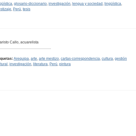
güística
,
glosario-diccionario
,
investigación
,
lengua y sociedad
,
lingüística
,
stizaje
,
Perú
,
tesis
aristo Callo, acuarelista
........................................................
iquetas:
Arequipa
,
arte
,
arte mestizo
,
cartas-correspondencia
,
cultura
,
gestión
tural
,
investigación
,
literatura
,
Perú
,
pintura