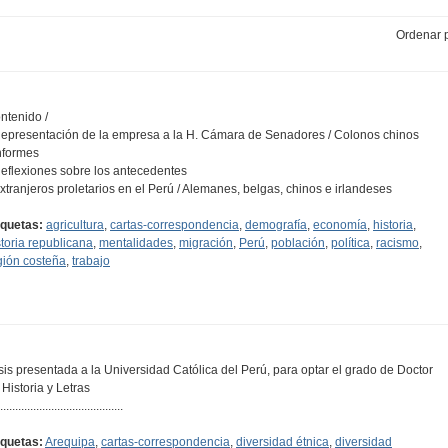
Ordenar p
ntenido /
Representación de la empresa a la H. Cámara de Senadores / Colonos chinos
Informes
Reflexiones sobre los antecedentes
Extranjeros proletarios en el Perú / Alemanes, belgas, chinos e irlandeses
iquetas:
agricultura
,
cartas-correspondencia
,
demografía
,
economía
,
historia
,
storia republicana
,
mentalidades
,
migración
,
Perú
,
población
,
política
,
racismo
,
gión costeña
,
trabajo
sis presentada a la Universidad Católica del Perú, para optar el grado de Doctor
 Historia y Letras
.........................................
iquetas:
Arequipa
,
cartas-correspondencia
,
diversidad étnica
,
diversidad