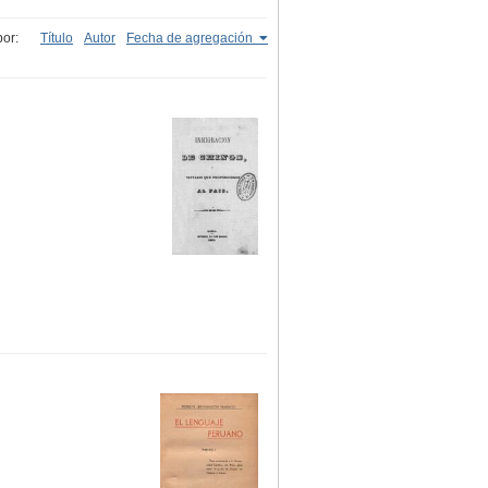
or:
Título
Autor
Fecha de agregación