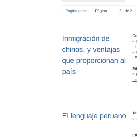
Página previa
Página
de 2
Co
Inmigración de
- 
- 
chinos, y ventajas
- 
- 
que proporcionan al
Et
país
hi
re
Te
El lenguaje peruano
en
.....
Et