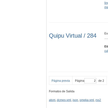
lin
me
Ev
Quipu Virtual / 284
.....
Et
cul
Página previa
Página
de 2
Formatos de Salida
atom
,
dcmes-xml
,
json
,
omeka-xml
,
rss2