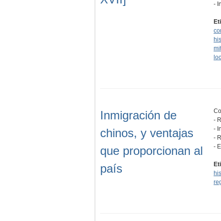
- 
Et
co
hi
mi
lo
Co
Inmigración de
- 
- 
chinos, y ventajas
- 
- 
que proporcionan al
Et
país
hi
re