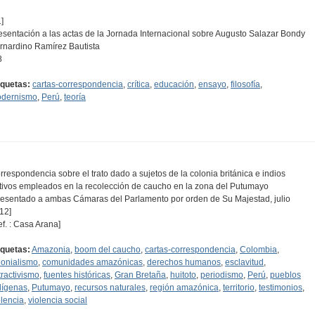
]
esentación a las actas de la Jornada Internacional sobre Augusto Salazar Bondy
rnardino Ramírez Bautista
8
iquetas:
cartas-correspondencia
,
crítica
,
educación
,
ensayo
,
filosofía
,
dernismo
,
Perú
,
teoría
rrespondencia sobre el trato dado a sujetos de la colonia británica e indios
tivos empleados en la recolección de caucho en la zona del Putumayo
resentado a ambas Cámaras del Parlamento por orden de Su Majestad, julio
12]
ef. : Casa Arana]
iquetas:
Amazonia
,
boom del caucho
,
cartas-correspondencia
,
Colombia
,
lonialismo
,
comunidades amazónicas
,
derechos humanos
,
esclavitud
,
tractivismo
,
fuentes históricas
,
Gran Bretaña
,
huitoto
,
periodismo
,
Perú
,
pueblos
dígenas
,
Putumayo
,
recursos naturales
,
región amazónica
,
territorio
,
testimonios
,
olencia
,
violencia social