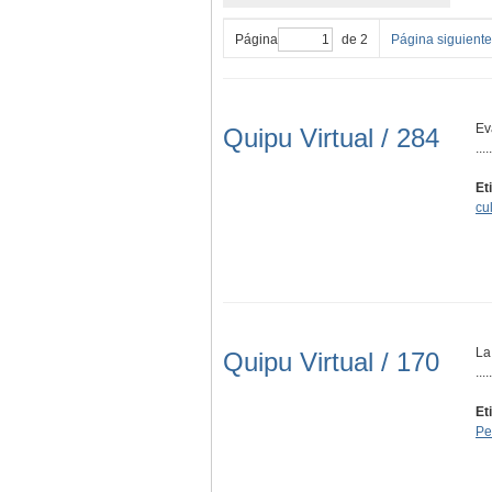
Página
de 2
Página siguiente
Ev
Quipu Virtual / 284
.....
Et
cul
La
Quipu Virtual / 170
.....
Et
Pe