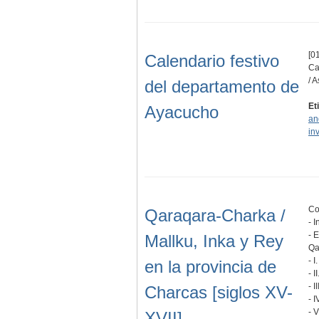
[01
Calendario festivo
Ca
/ 
del departamento de
Et
Ayacucho
an
in
Co
Qaraqara-Charka /
- 
- 
Mallku, Inka y Rey
Qa
- I
en la provincia de
- 
- I
Charcas [siglos XV-
- I
- 
XVII]