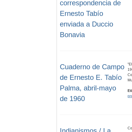
correspondencia de
Ernesto Tabío
enviada a Duccio
Bonavia
"E
Cuaderno de Campo
19
Co
de Ernesto E. Tabío
Mu
Palma, abril-mayo
Et
pr
de 1960
Co
Indianismos / La