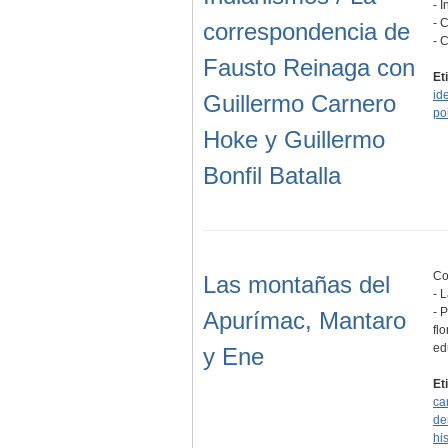
- 
- 
correspondencia de
- 
Fausto Reinaga con
Et
id
Guillermo Carnero
pol
Hoke y Guillermo
Bonfil Batalla
Co
Las montañas del
- 
- P
Apurímac, Mantaro
fl
ed
y Ene
Et
ca
de
hi