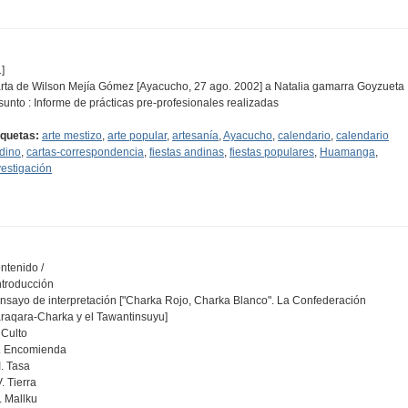
]
rta de Wilson Mejía Gómez [Ayacucho, 27 ago. 2002] a Natalia gamarra Goyzueta
Asunto : Informe de prácticas pre-profesionales realizadas
iquetas:
arte mestizo
,
arte popular
,
artesanía
,
Ayacucho
,
calendario
,
calendario
dino
,
cartas-correspondencia
,
fiestas andinas
,
fiestas populares
,
Huamanga
,
vestigación
ntenido /
Introducción
Ensayo de interpretación ["Charka Rojo, Charka Blanco". La Confederación
raqara-Charka y el Tawantinsuyu]
. Culto
II. Encomienda
II. Tasa
V. Tierra
V. Mallku