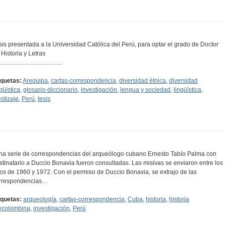
sis presentada a la Universidad Católica del Perú, para optar el grado de Doctor
 Historia y Letras
.........................................
iquetas:
Arequipa
,
cartas-correspondencia
,
diversidad étnica
,
diversidad
güística
,
glosario-diccionario
,
investigación
,
lengua y sociedad
,
lingüística
,
stizaje
,
Perú
,
tesis
na serie de correspondencias del arqueólogo cubano Ernesto Tabío Palma con
stinatario a Duccio Bonavia fueron consultadas. Las misivas se enviaron entre los
os de 1960 y 1972. Con el permiso de Duccio Bonavia, se extrajo de las
rrespondencias…
iquetas:
arqueología
,
cartas-correspondencia
,
Cuba
,
historia
,
historia
ecolombina
,
investigación
,
Perú