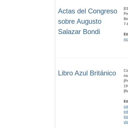
[01
Actas del Congreso
Pr
Be
sobre Augusto
7-
Salazar Bondi
Et
mo
Co
Libro Azul Británico
na
[P
19
[R
Et
co
ex
in
vi