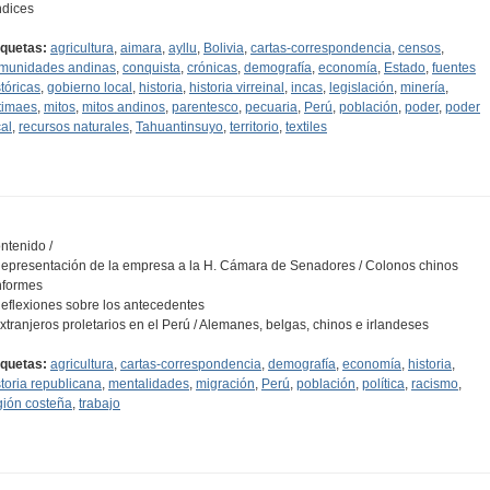
Indices
iquetas:
agricultura
,
aimara
,
ayllu
,
Bolivia
,
cartas-correspondencia
,
censos
,
munidades andinas
,
conquista
,
crónicas
,
demografía
,
economía
,
Estado
,
fuentes
stóricas
,
gobierno local
,
historia
,
historia virreinal
,
incas
,
legislación
,
minería
,
timaes
,
mitos
,
mitos andinos
,
parentesco
,
pecuaria
,
Perú
,
población
,
poder
,
poder
cal
,
recursos naturales
,
Tahuantinsuyo
,
territorio
,
textiles
ntenido /
Representación de la empresa a la H. Cámara de Senadores / Colonos chinos
Informes
Reflexiones sobre los antecedentes
Extranjeros proletarios en el Perú / Alemanes, belgas, chinos e irlandeses
iquetas:
agricultura
,
cartas-correspondencia
,
demografía
,
economía
,
historia
,
storia republicana
,
mentalidades
,
migración
,
Perú
,
población
,
política
,
racismo
,
gión costeña
,
trabajo