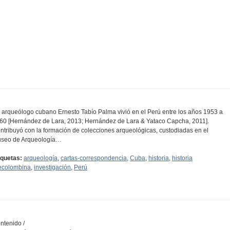
l arqueólogo cubano Ernesto Tabío Palma vivió en el Perú entre los años 1953 a
60 [Hernández de Lara, 2013; Hernández de Lara & Yataco Capcha, 2011].
ntribuyó con la formación de colecciones arqueológicas, custodiadas en el
seo de Arqueología…
iquetas:
arqueología
,
cartas-correspondencia
,
Cuba
,
historia
,
historia
ecolombina
,
investigación
,
Perú
ntenido /