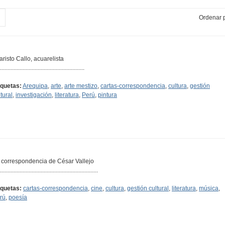
Ordenar p
aristo Callo, acuarelista
........................................................
iquetas:
Arequipa
,
arte
,
arte mestizo
,
cartas-correspondencia
,
cultura
,
gestión
tural
,
investigación
,
literatura
,
Perú
,
pintura
 correspondencia de César Vallejo
.................................................................
iquetas:
cartas-correspondencia
,
cine
,
cultura
,
gestión cultural
,
literatura
,
música
,
rú
,
poesía