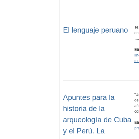
Te
El lenguaje peruano
en
.....
Et
lin
me
"U
Apuntes para la
de
añ
historia de la
co
arqueología de Cuba
Et
pr
y el Perú. La