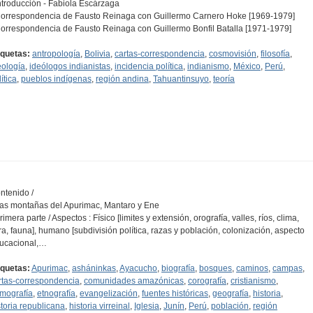
Introducción - Fabiola Escárzaga
Correspondencia de Fausto Reinaga con Guillermo Carnero Hoke [1969-1979]
Correspondencia de Fausto Reinaga con Guillermo Bonfil Batalla [1971-1979]
iquetas:
antropología
,
Bolivia
,
cartas-correspondencia
,
cosmovisión
,
filosofía
,
eología
,
ideólogos indianistas
,
incidencia política
,
indianismo
,
México
,
Perú
,
ítica
,
pueblos indígenas
,
región andina
,
Tahuantinsuyo
,
teoría
ntenido /
Las montañas del Apurimac, Mantaro y Ene
rimera parte / Aspectos : Físico [limites y extensión, orografía, valles, ríos, clima,
ora, fauna], humano [subdivisión política, razas y población, colonización, aspecto
ucacional,…
iquetas:
Apurimac
,
asháninkas
,
Ayacucho
,
biografía
,
bosques
,
caminos
,
campas
,
rtas-correspondencia
,
comunidades amazónicas
,
corografía
,
cristianismo
,
mografía
,
etnografía
,
evangelización
,
fuentes históricas
,
geografía
,
historia
,
storia republicana
,
historia virreinal
,
Iglesia
,
Junín
,
Perú
,
población
,
región