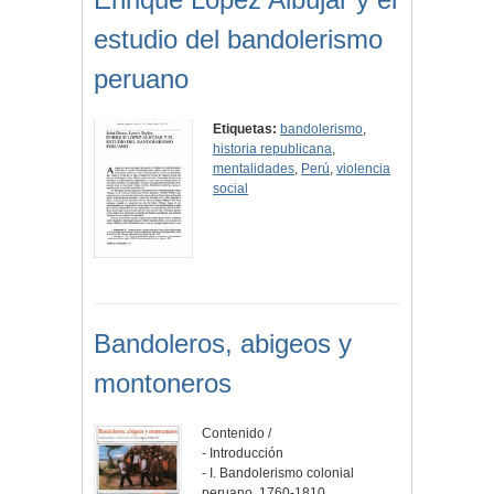
estudio del bandolerismo
peruano
Etiquetas:
bandolerismo
,
historia republicana
,
mentalidades
,
Perú
,
violencia
social
Bandoleros, abigeos y
montoneros
Contenido /
- Introducción
- I. Bandolerismo colonial
peruano, 1760-1810.