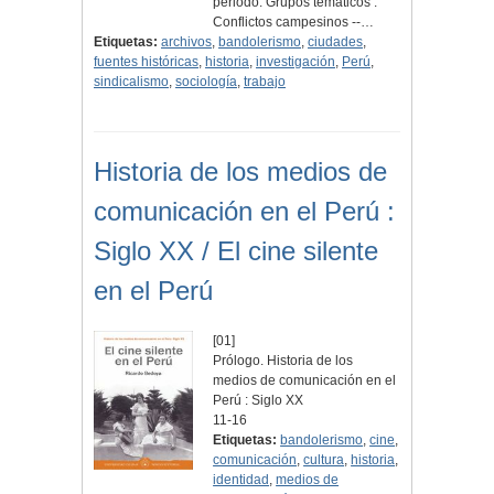
periodo. Grupos temáticos :
Conflictos campesinos --…
Etiquetas:
archivos
,
bandolerismo
,
ciudades
,
fuentes históricas
,
historia
,
investigación
,
Perú
,
sindicalismo
,
sociología
,
trabajo
Historia de los medios de
comunicación en el Perú :
Siglo XX / El cine silente
en el Perú
[01]
Prólogo. Historia de los
medios de comunicación en el
Perú : Siglo XX
11-16
Etiquetas:
bandolerismo
,
cine
,
comunicación
,
cultura
,
historia
,
identidad
,
medios de