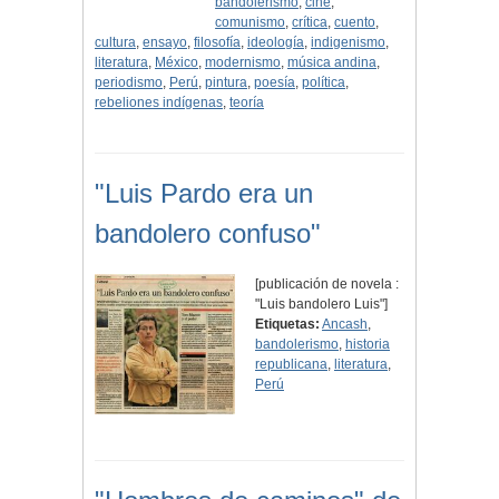
bandolerismo
,
cine
,
comunismo
,
crítica
,
cuento
,
cultura
,
ensayo
,
filosofía
,
ideología
,
indigenismo
,
literatura
,
México
,
modernismo
,
música andina
,
periodismo
,
Perú
,
pintura
,
poesía
,
política
,
rebeliones indígenas
,
teoría
"Luis Pardo era un
bandolero confuso"
[publicación de novela :
"Luis bandolero Luis"]
Etiquetas:
Ancash
,
bandolerismo
,
historia
republicana
,
literatura
,
Perú