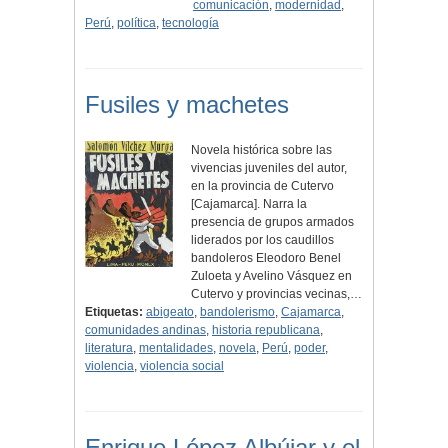
comunicación
,
modernidad
,
Perú
,
política
,
tecnología
Fusiles y machetes
Novela histórica sobre las
vivencias juveniles del autor,
en la provincia de Cutervo
[Cajamarca]. Narra la
presencia de grupos armados
liderados por los caudillos
bandoleros Eleodoro Benel
Zuloeta y Avelino Vásquez en
Cutervo y provincias vecinas,…
Etiquetas:
abigeato
,
bandolerismo
,
Cajamarca
,
comunidades andinas
,
historia republicana
,
literatura
,
mentalidades
,
novela
,
Perú
,
poder
,
violencia
,
violencia social
Enrique López Albújar y el