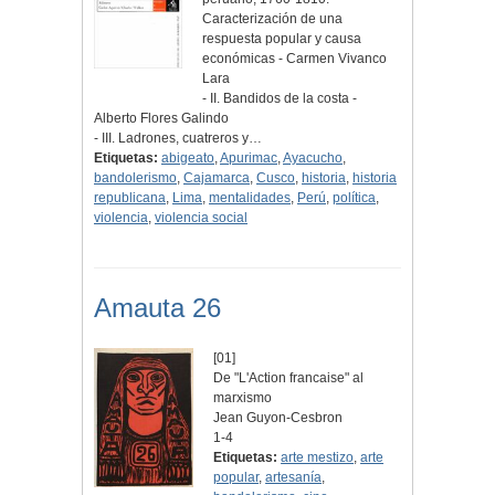
Caracterización de una
respuesta popular y causa
económicas - Carmen Vivanco
Lara
- II. Bandidos de la costa -
Alberto Flores Galindo
- III. Ladrones, cuatreros y…
Etiquetas:
abigeato
,
Apurimac
,
Ayacucho
,
bandolerismo
,
Cajamarca
,
Cusco
,
historia
,
historia
republicana
,
Lima
,
mentalidades
,
Perú
,
política
,
violencia
,
violencia social
Amauta 26
[01]
De "L'Action francaise" al
marxismo
Jean Guyon-Cesbron
1-4
Etiquetas:
arte mestizo
,
arte
popular
,
artesanía
,