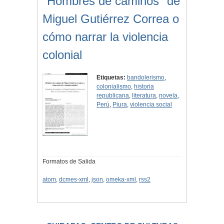
"Hombres de caminos" de
Miguel Gutiérrez Correa o
cómo narrar la violencia
colonial
Etiquetas:
bandolerismo
,
colonialismo
,
historia
republicana
,
literatura
,
novela
,
Perú
,
Piura
,
violencia social
Formatos de Salida
atom
,
dcmes-xml
,
json
,
omeka-xml
,
rss2