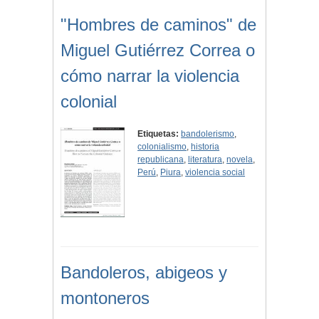
"Hombres de caminos" de
Miguel Gutiérrez Correa o
cómo narrar la violencia
colonial
Etiquetas:
bandolerismo
,
colonialismo
,
historia
republicana
,
literatura
,
novela
,
Perú
,
Piura
,
violencia social
Bandoleros, abigeos y
montoneros