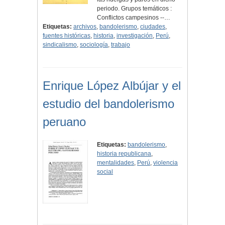
periodo. Grupos temáticos :
Conflictos campesinos --…
Etiquetas:
archivos
,
bandolerismo
,
ciudades
,
fuentes históricas
,
historia
,
investigación
,
Perú
,
sindicalismo
,
sociología
,
trabajo
Enrique López Albújar y el
estudio del bandolerismo
peruano
Etiquetas:
bandolerismo
,
historia republicana
,
mentalidades
,
Perú
,
violencia
social