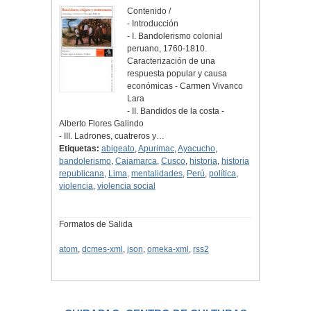
Contenido /
- Introducción
- I. Bandolerismo colonial
peruano, 1760-1810.
Caracterización de una
respuesta popular y causa
económicas - Carmen Vivanco
Lara
- II. Bandidos de la costa -
Alberto Flores Galindo
- III. Ladrones, cuatreros y…
Etiquetas:
abigeato
,
Apurimac
,
Ayacucho
,
bandolerismo
,
Cajamarca
,
Cusco
,
historia
,
historia
republicana
,
Lima
,
mentalidades
,
Perú
,
política
,
violencia
,
violencia social
Formatos de Salida
atom
,
dcmes-xml
,
json
,
omeka-xml
,
rss2