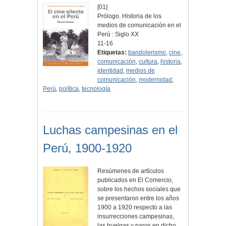
[01]
Prólogo. Historia de los
medios de comunicación en el
Perú : Siglo XX
11-16
Etiquetas:
bandolerismo
,
cine
,
comunicación
,
cultura
,
historia
,
identidad
,
medios de
comunicación
,
modernidad
,
Perú
,
política
,
tecnología
Luchas campesinas en el
Perú, 1900-1920
Resúmenes de artículos
publicados en El Comercio,
sobre los hechos sociales que
se presentaron entre los años
1900 a 1920 respecto a las
insurrecciones campesinas,
las huelgas y paros en dicho