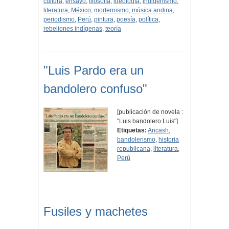
cultura
,
ensayo
,
filosofía
,
ideología
,
indigenismo
,
literatura
,
México
,
modernismo
,
música andina
,
periodismo
,
Perú
,
pintura
,
poesía
,
política
,
rebeliones indígenas
,
teoría
"Luis Pardo era un
bandolero confuso"
[publicación de novela :
"Luis bandolero Luis"]
Etiquetas:
Ancash
,
bandolerismo
,
historia
republicana
,
literatura
,
Perú
Fusiles y machetes