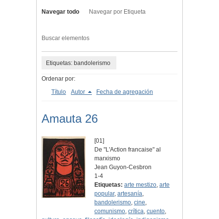
Navegar todo
Navegar por Etiqueta
Buscar elementos
Etiquetas: bandolerismo
Ordenar por:
Título
Autor
Fecha de agregación
Amauta 26
[01]
De "L'Action francaise" al
marxismo
Jean Guyon-Cesbron
1-4
Etiquetas:
arte mestizo
,
arte
popular
,
artesanía
,
bandolerismo
,
cine
,
comunismo
,
crítica
,
cuento
,