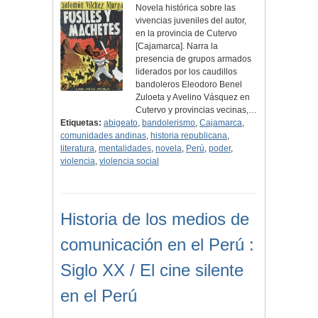
Novela histórica sobre las
vivencias juveniles del autor,
en la provincia de Cutervo
[Cajamarca]. Narra la
presencia de grupos armados
liderados por los caudillos
bandoleros Eleodoro Benel
Zuloeta y Avelino Vásquez en
Cutervo y provincias vecinas,…
Etiquetas:
abigeato
,
bandolerismo
,
Cajamarca
,
comunidades andinas
,
historia republicana
,
literatura
,
mentalidades
,
novela
,
Perú
,
poder
,
violencia
,
violencia social
Historia de los medios de
comunicación en el Perú :
Siglo XX / El cine silente
en el Perú