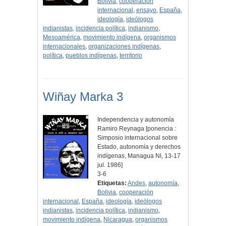
Bolivia
,
cooperación
internacional
,
ensayo
,
España
,
ideología
,
ideólogos
indianistas
,
incidencia política
,
indianismo
,
Mesoamérica
,
movimiento indígena
,
organismos
internacionales
,
organizaciones indígenas
,
política
,
pueblos indígenas
,
territorio
Wiñay Marka 3
Independencia y autonomía
Ramiro Reynaga [ponencia :
Simposio internacional sobre
Estado, autonomía y derechos
indígenas, Managua NI, 13-17
jul. 1986]
3-6
Etiquetas:
Andes
,
autonomía
,
Bolivia
,
cooperación
internacional
,
España
,
ideología
,
ideólogos
indianistas
,
incidencia política
,
indianismo
,
movimiento indígena
,
Nicaragua
,
organismos