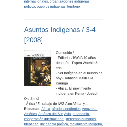
internacionales
,
organizaciones indígenas
,
política
,
pueblos indígenas
,
territorio
Asuntos Indígenas / 3-4
[2008]
Contenido /
- Editorial / IWGIA 40 años
después - Espen Waehle &
eds.
- Ser indígena en el mundo de
hoy - Johnson Malih Ole
Kaunga
- África / El movimiento
indígena en Kenia - Joseph
Ole Simel
- África / El trabajo de IWGIA en Africa, y…
Etiquetas:
África
,
afrodescendientes
,
Amazonia
,
América
,
América del Sur
,
Asia
,
autonomía
,
cooperación internacional
,
derechos humanos
,
identidad
,
incidencia política
,
movimiento indígena
,