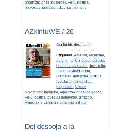
organizaciones indígenas
,
Perú
,
política
,
proyectos
,
pueblos indígenas
,
territorio
AZkintuWE / 26
Contenido destacado:
...............................................
Etiquetas:
América
,
Argentina
,
autonomía
,
Chile
,
democracia
,
derechos humanos
,
desarrollo
,
Estado
,
extractivismo
,
identidad
,
industrias
,
justicia
,
legislación
,
lingüística
,
mapuches
,
México
,
movimiento indígena
,
organizaciones indígenas
,
Perú
,
política
,
pueblos indígenas
,
territorio
,
Venezuela
,
violencia
,
violencia política
Del despojo a la