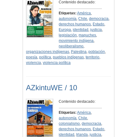
Contenido destacado:
...............................................
Etiquetas:
América
,
autonomía
,
Chile
,
democracia
,
derechos humanos
,
Estado
,
Europa
,
identidad
,
justicia
,
legislación
,
mapuches
,
movimiento indígena
,
neoliberalismo
,
organizaciones indígenas
,
Palestina
,
población
,
poesía
,
política
,
pueblos indígenas
,
territorio
,
violencia
,
violencia política
AZkintuWE / 10
Contenido destacado:
...............................................
Etiquetas:
América
,
autonomía
,
Chile
,
colonialismo
,
democracia
,
derechos humanos
,
Estado
,
identidad
,
Irlanda
,
justicia
,