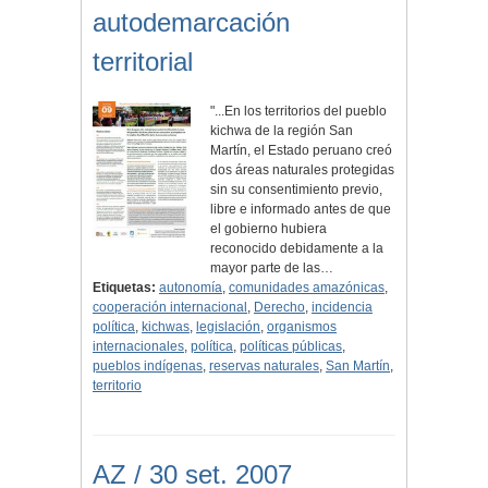
autodemarcación
territorial
"...En los territorios del pueblo
kichwa de la región San
Martín, el Estado peruano creó
dos áreas naturales protegidas
sin su consentimiento previo,
libre e informado antes de que
el gobierno hubiera
reconocido debidamente a la
mayor parte de las…
Etiquetas:
autonomía
,
comunidades amazónicas
,
cooperación internacional
,
Derecho
,
incidencia
política
,
kichwas
,
legislación
,
organismos
internacionales
,
política
,
políticas públicas
,
pueblos indígenas
,
reservas naturales
,
San Martín
,
territorio
AZ / 30 set. 2007