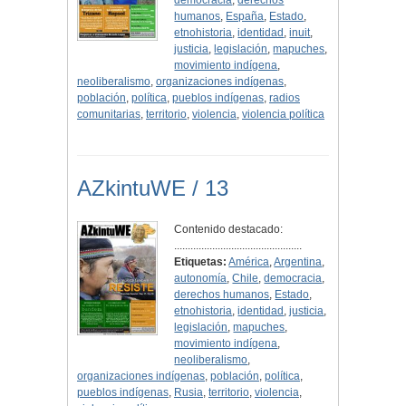
democracia
,
derechos
humanos
,
España
,
Estado
,
etnohistoria
,
identidad
,
inuit
,
justicia
,
legislación
,
mapuches
,
movimiento indígena
,
neoliberalismo
,
organizaciones indígenas
,
población
,
política
,
pueblos indígenas
,
radios
comunitarias
,
territorio
,
violencia
,
violencia política
AZkintuWE / 13
Contenido destacado:
...............................................
Etiquetas:
América
,
Argentina
,
autonomía
,
Chile
,
democracia
,
derechos humanos
,
Estado
,
etnohistoria
,
identidad
,
justicia
,
legislación
,
mapuches
,
movimiento indígena
,
neoliberalismo
,
organizaciones indígenas
,
población
,
política
,
pueblos indígenas
,
Rusia
,
territorio
,
violencia
,