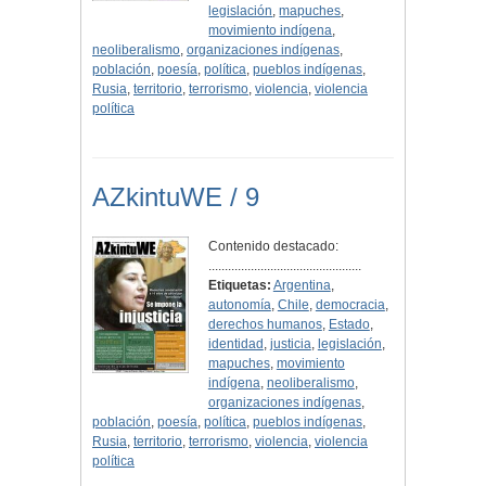
legislación
,
mapuches
,
movimiento indígena
,
neoliberalismo
,
organizaciones indígenas
,
población
,
poesía
,
política
,
pueblos indígenas
,
Rusia
,
territorio
,
terrorismo
,
violencia
,
violencia
política
AZkintuWE / 9
Contenido destacado:
...............................................
Etiquetas:
Argentina
,
autonomía
,
Chile
,
democracia
,
derechos humanos
,
Estado
,
identidad
,
justicia
,
legislación
,
mapuches
,
movimiento
indígena
,
neoliberalismo
,
organizaciones indígenas
,
población
,
poesía
,
política
,
pueblos indígenas
,
Rusia
,
territorio
,
terrorismo
,
violencia
,
violencia
política