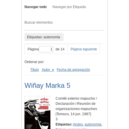
Navegar todo
Navegar por Etiqueta
Buscar elementos
Etiquetas: autonomía
Página
de 14
Página siguiente
Ordenar por:
Título
Autor
Fecha de agregación
Wiñay Marka 5
Comité exterior mapuche /
Declaración I Reunión de
organizaciones mapuches
[Temuco, 14 jun. 1987]
3
Etiquetas:
Andes
,
autonomía
,