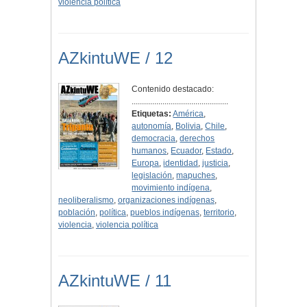
violencia política
AZkintuWE / 12
Contenido destacado:
...............................................
Etiquetas:
América
,
autonomía
,
Bolivia
,
Chile
,
democracia
,
derechos
humanos
,
Ecuador
,
Estado
,
Europa
,
identidad
,
justicia
,
legislación
,
mapuches
,
movimiento indígena
,
neoliberalismo
,
organizaciones indígenas
,
población
,
política
,
pueblos indígenas
,
territorio
,
violencia
,
violencia política
AZkintuWE / 11