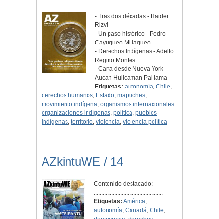
- Tras dos décadas - Haider
Rizvi
- Un paso histórico - Pedro
Cayuqueo Millaqueo
- Derechos Indígenas - Adelfo
Regino Montes
- Carta desde Nueva York -
Aucan Huilcaman Paillama
Etiquetas:
autonomía
,
Chile
,
derechos humanos
,
Estado
,
mapuches
,
movimiento indígena
,
organismos internacionales
,
organizaciones indígenas
,
política
,
pueblos
indígenas
,
territorio
,
violencia
,
violencia política
AZkintuWE / 14
Contenido destacado:
...............................................
Etiquetas:
América
,
autonomía
,
Canadá
,
Chile
,