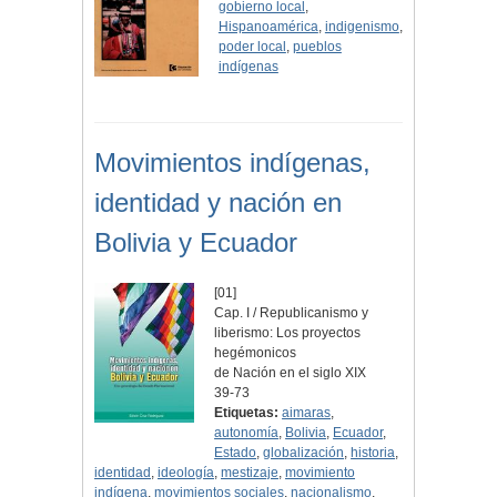
gobierno local
,
Hispanoamérica
,
indigenismo
,
poder local
,
pueblos
indígenas
Movimientos indígenas,
identidad y nación en
Bolivia y Ecuador
[01]
Cap. I / Republicanismo y
liberismo: Los proyectos
hegémonicos
de Nación en el siglo XIX
39-73
Etiquetas:
aimaras
,
autonomía
,
Bolivia
,
Ecuador
,
Estado
,
globalización
,
historia
,
identidad
,
ideología
,
mestizaje
,
movimiento
indígena
,
movimientos sociales
,
nacionalismo
,