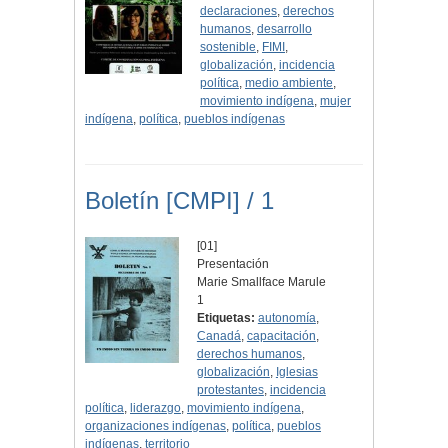
declaraciones
,
derechos
humanos
,
desarrollo
sostenible
,
FIMI
,
globalización
,
incidencia
política
,
medio ambiente
,
movimiento indígena
,
mujer
indígena
,
política
,
pueblos indígenas
Boletín [CMPI] / 1
[01]
Presentación
Marie Smallface Marule
1
Etiquetas:
autonomía
,
Canadá
,
capacitación
,
derechos humanos
,
globalización
,
Iglesias
protestantes
,
incidencia
política
,
liderazgo
,
movimiento indígena
,
organizaciones indígenas
,
política
,
pueblos
indígenas
,
territorio