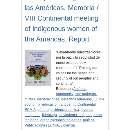
las Américas. Memoria /
VIII Continental meeting
of indigenous women of
the Americas. Report
"Levantando nuestras voces
por la paz y la seguridad de
nuestros pueblos y
continentes" / "Raising our
voices for the peace and
security of our peoples and
continents"
Etiquetas:
América
,
autonomía
,
cine indígena
,
cultura
,
declaraciones
,
derechos humanos
,
ECMIA
,
economía
,
educación
,
Encuentro Continental
ECMIA
,
género
,
incidencia política
,
jóvenes
indígenas
,
liderazgo
,
movimiento indígena
,
mujer
indígena
,
organizaciones indígenas
,
política
,
Publicaciones ECMIA
,
violencia