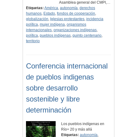
Asamblea general del CMPI,…
Etiquetas:
América
,
autonomía
,
derechos
humanos
,
Estado
,
fondos de cooperación
,
globalización
,
Iglesias protestantes
,
incidencia
política
,
mujer indígena
,
organismos
internacionales
,
organizaciones indígenas
,
política
,
pueblos indígenas
,
quinto centenario
,
territorio
Conferencia internacional
de pueblos indigenas
sobre desarrollo
sostenible y libre
determinación
Los pueblos indígenas en
Río+ 20 y más allá
Etiquetas:
autonomía
,