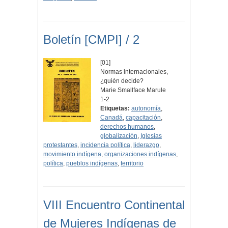
Boletín [CMPI] / 2
[01]
Normas internacionales,
¿quién decide?
Marie Smallface Marule
1-2
Etiquetas:
autonomía
,
Canadá
,
capacitación
,
derechos humanos
,
globalización
,
Iglesias
protestantes
,
incidencia política
,
liderazgo
,
movimiento indígena
,
organizaciones indígenas
,
política
,
pueblos indígenas
,
territorio
VIII Encuentro Continental
de Mujeres Indígenas de