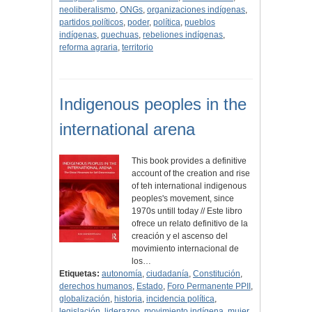
neoliberalismo
,
ONGs
,
organizaciones indígenas
,
partidos políticos
,
poder
,
política
,
pueblos
indígenas
,
quechuas
,
rebeliones indígenas
,
reforma agraria
,
territorio
Indigenous peoples in the
international arena
This book provides a definitive
account of the creation and rise
of teh international indigenous
peoples's movement, since
1970s untill today // Este libro
ofrece un relato definitivo de la
creación y el ascenso del
movimiento internacional de
los…
Etiquetas:
autonomía
,
ciudadanía
,
Constitución
,
derechos humanos
,
Estado
,
Foro Permanente PPII
,
globalización
,
historia
,
incidencia política
,
legislación
,
liderazgo
,
movimiento indígena
,
mujer