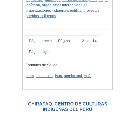
indígena
,
organismos internacionales
,
organizaciones indígenas
,
política
,
proyectos
,
pueblos indígenas
Página previa
Página
de 14
Página siguiente
Formatos de Salida
atom
,
dcmes-xml
,
json
,
omeka-xml
,
rss2
CHIRAPAQ, CENTRO DE CULTURAS
INDIGENAS DEL PERU
.