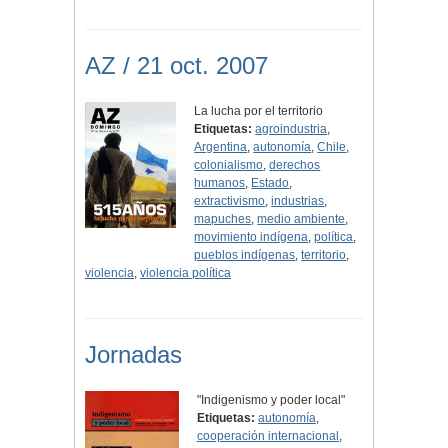
AZ / 21 oct. 2007
La lucha por el territorio
Etiquetas:
agroindustria
,
Argentina
,
autonomía
,
Chile
,
colonialismo
,
derechos
humanos
,
Estado
,
extractivismo
,
industrias
,
mapuches
,
medio ambiente
,
movimiento indígena
,
política
,
pueblos indígenas
,
territorio
,
violencia
,
violencia política
Jornadas
"Indigenismo y poder local"
Etiquetas:
autonomía
,
cooperación internacional
,