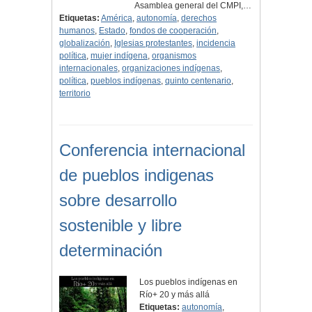
Asamblea general del CMPI,…
Etiquetas:
América
,
autonomía
,
derechos
humanos
,
Estado
,
fondos de cooperación
,
globalización
,
Iglesias protestantes
,
incidencia
política
,
mujer indígena
,
organismos
internacionales
,
organizaciones indígenas
,
política
,
pueblos indígenas
,
quinto centenario
,
territorio
Conferencia internacional
de pueblos indigenas
sobre desarrollo
sostenible y libre
determinación
Los pueblos indígenas en
Río+ 20 y más allá
Etiquetas:
autonomía
,