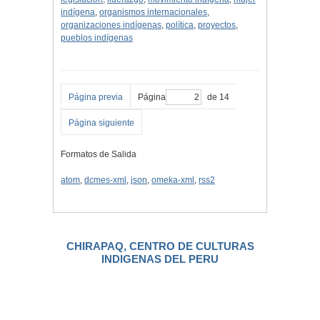
indígena
,
organismos internacionales
,
organizaciones indígenas
,
política
,
proyectos
,
pueblos indígenas
Página previa
Página
de 14
Página siguiente
Formatos de Salida
atom
,
dcmes-xml
,
json
,
omeka-xml
,
rss2
CHIRAPAQ, CENTRO DE CULTURAS
INDIGENAS DEL PERU
.