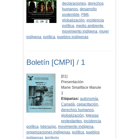
declaraciones
,
derechos
humanos
,
desarrollo
sostenible
,
FIMI
,
globalización
,
incidencia
política
,
medio ambiente
,
movimiento indígena
,
mujer
indígena
,
política
,
pueblos indígenas
Boletín [CMPI] / 1
[01]
Presentación
Marie Smallface Marule
1
Etiquetas:
autonomía
,
Canadá
,
capacitación
,
derechos humanos
,
globalización
,
Iglesias
protestantes
,
incidencia
política
,
liderazgo
,
movimiento indígena
,
organizaciones indígenas
,
política
,
pueblos
indígenas
,
territorio