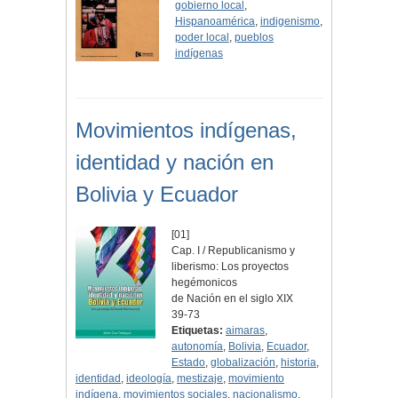
gobierno local
,
Hispanoamérica
,
indigenismo
,
poder local
,
pueblos
indígenas
Movimientos indígenas,
identidad y nación en
Bolivia y Ecuador
[01]
Cap. I / Republicanismo y
liberismo: Los proyectos
hegémonicos
de Nación en el siglo XIX
39-73
Etiquetas:
aimaras
,
autonomía
,
Bolivia
,
Ecuador
,
Estado
,
globalización
,
historia
,
identidad
,
ideología
,
mestizaje
,
movimiento
indígena
,
movimientos sociales
,
nacionalismo
,