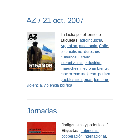
AZ / 21 oct. 2007
La lucha por el territorio
Etiquetas:
agroindustria
,
Argentina
,
autonomía
,
Chile
,
colonialismo
,
derechos
humanos
,
Estado
,
extractivismo
,
industrias
,
mapuches
,
medio ambiente
,
movimiento indígena
,
política
,
pueblos indígenas
,
territorio
,
violencia
,
violencia política
Jornadas
"Indigenismo y poder local"
Etiquetas:
autonomía
,
cooperación internacional
,