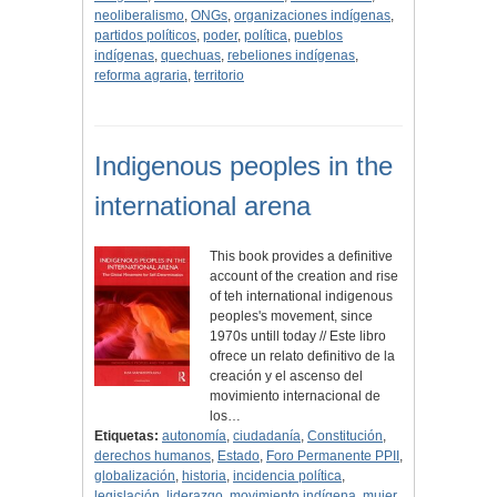
neoliberalismo
,
ONGs
,
organizaciones indígenas
,
partidos políticos
,
poder
,
política
,
pueblos
indígenas
,
quechuas
,
rebeliones indígenas
,
reforma agraria
,
territorio
Indigenous peoples in the
international arena
This book provides a definitive
account of the creation and rise
of teh international indigenous
peoples's movement, since
1970s untill today // Este libro
ofrece un relato definitivo de la
creación y el ascenso del
movimiento internacional de
los…
Etiquetas:
autonomía
,
ciudadanía
,
Constitución
,
derechos humanos
,
Estado
,
Foro Permanente PPII
,
globalización
,
historia
,
incidencia política
,
legislación
,
liderazgo
,
movimiento indígena
,
mujer