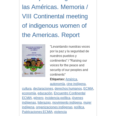
las Américas. Memoria /
VIII Continental meeting
of indigenous women of
the Americas. Report
"Levantando nuestras voces
por la paz y la seguridad de
nuestros pueblos y
continentes" / "Raising our
voices for the peace and
security of our peoples and
continents"
Etiquetas:
América
,
autonomía
,
cine indígena
,
cultura
,
declaraciones
,
derechos humanos
,
ECMIA
,
economía
,
educación
,
Encuentro Continental
ECMIA
,
género
,
incidencia política
,
jóvenes
indígenas
,
liderazgo
,
movimiento indígena
,
mujer
indígena
,
organizaciones indígenas
,
política
,
Publicaciones ECMIA
,
violencia