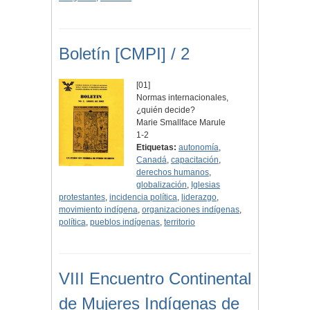
Boletín [CMPI] / 2
[01]
Normas internacionales,
¿quién decide?
Marie Smallface Marule
1-2
Etiquetas:
autonomía
,
Canadá
,
capacitación
,
derechos humanos
,
globalización
,
Iglesias
protestantes
,
incidencia política
,
liderazgo
,
movimiento indígena
,
organizaciones indígenas
,
política
,
pueblos indígenas
,
territorio
VIII Encuentro Continental
de Mujeres Indígenas de