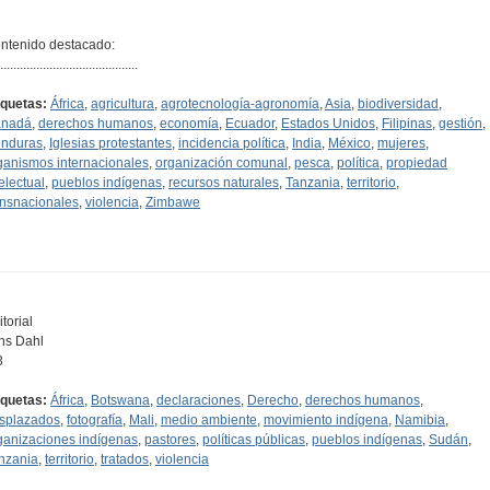
ntenido destacado:
..........................................
iquetas:
África
,
agricultura
,
agrotecnología-agronomía
,
Asia
,
biodiversidad
,
nadá
,
derechos humanos
,
economía
,
Ecuador
,
Estados Unidos
,
Filipinas
,
gestión
,
nduras
,
Iglesias protestantes
,
incidencia política
,
India
,
México
,
mujeres
,
ganismos internacionales
,
organización comunal
,
pesca
,
política
,
propiedad
telectual
,
pueblos indígenas
,
recursos naturales
,
Tanzania
,
territorio
,
ansnacionales
,
violencia
,
Zimbawe
torial
ns Dahl
3
iquetas:
África
,
Botswana
,
declaraciones
,
Derecho
,
derechos humanos
,
splazados
,
fotografía
,
Mali
,
medio ambiente
,
movimiento indígena
,
Namibia
,
ganizaciones indígenas
,
pastores
,
políticas públicas
,
pueblos indígenas
,
Sudán
,
nzania
,
territorio
,
tratados
,
violencia