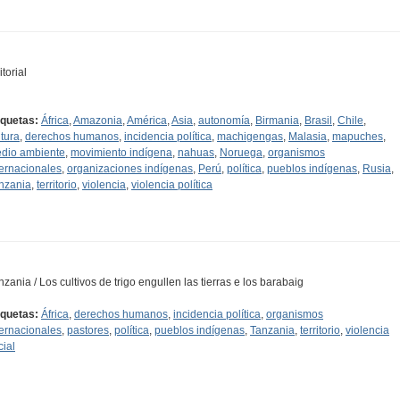
torial
iquetas:
África
,
Amazonia
,
América
,
Asia
,
autonomía
,
Birmania
,
Brasil
,
Chile
,
ltura
,
derechos humanos
,
incidencia política
,
machigengas
,
Malasia
,
mapuches
,
dio ambiente
,
movimiento indígena
,
nahuas
,
Noruega
,
organismos
ternacionales
,
organizaciones indígenas
,
Perú
,
política
,
pueblos indígenas
,
Rusia
,
nzania
,
territorio
,
violencia
,
violencia política
nzania / Los cultivos de trigo engullen las tierras e los barabaig
iquetas:
África
,
derechos humanos
,
incidencia política
,
organismos
ternacionales
,
pastores
,
política
,
pueblos indígenas
,
Tanzania
,
territorio
,
violencia
cial