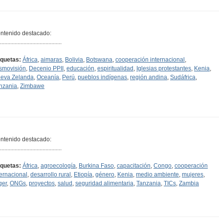
ntenido destacado:
..........................................
iquetas:
África
,
aimaras
,
Bolivia
,
Botswana
,
cooperación internacional
,
smovisión
,
Decenio PPII
,
educación
,
espiritualidad
,
Iglesias protestantes
,
Kenia
,
eva Zelanda
,
Oceanía
,
Perú
,
pueblos indígenas
,
región andina
,
Sudáfrica
,
nzania
,
Zimbawe
ntenido destacado:
..........................................
iquetas:
África
,
agroecología
,
Burkina Faso
,
capacitación
,
Congo
,
cooperación
ternacional
,
desarrollo rural
,
Etiopía
,
género
,
Kenia
,
medio ambiente
,
mujeres
,
ger
,
ONGs
,
proyectos
,
salud
,
seguridad alimentaria
,
Tanzania
,
TICs
,
Zambia