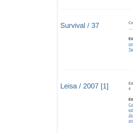
Co
Survival / 37
.....
Et
or
Ta
Ed
Leisa / 2007 [1]
4
Et
Co
ed
Ze
or