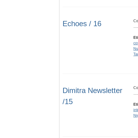
Co
Echoes / 16
.....
Et
co
Nu
Ta
Co
Dimitra Newsletter
.....
/15
Et
in
Ni