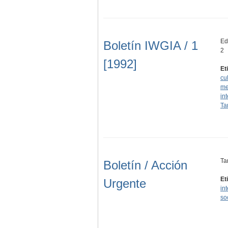
Edi
Boletín IWGIA / 1
2
[1992]
Et
cu
me
in
Ta
Ta
Boletín / Acción
Et
Urgente
in
so