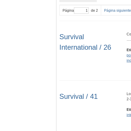
Página
de 2
Página siguiente
Co
Survival
.....
International / 26
Et
pol
in
Lo
Survival / 41
2-
Et
in