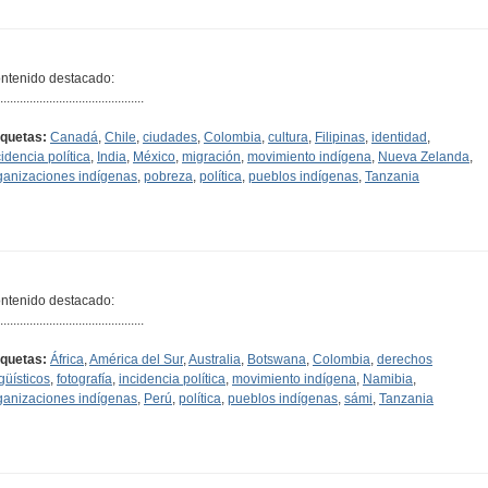
ntenido destacado:
............................................
iquetas:
Canadá
,
Chile
,
ciudades
,
Colombia
,
cultura
,
Filipinas
,
identidad
,
cidencia política
,
India
,
México
,
migración
,
movimiento indígena
,
Nueva Zelanda
,
ganizaciones indígenas
,
pobreza
,
política
,
pueblos indígenas
,
Tanzania
ntenido destacado:
............................................
iquetas:
África
,
América del Sur
,
Australia
,
Botswana
,
Colombia
,
derechos
ngüísticos
,
fotografía
,
incidencia política
,
movimiento indígena
,
Namibia
,
ganizaciones indígenas
,
Perú
,
política
,
pueblos indígenas
,
sámi
,
Tanzania