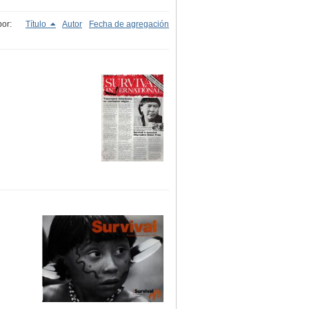
or:
Título
Autor
Fecha de agregación