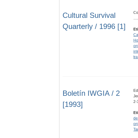
Co
Cultural Survival
.....
Quarterly / 1996 [1]
Et
Ca
Ho
or
in
tr
Edi
Boletín IWGIA / 2
Je
2-
[1993]
Et
de
or
Ta