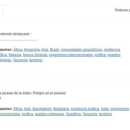
Ordenar p
ntenido destacado :
...........................................
iquetas:
África
,
Amazonia
,
Asia
,
Brasil
,
comunidades amazónicas
,
incidencia
ítica
,
Malasia
,
Nueva Zelanda
,
organismos internacionales
,
política
,
pueblos
dígenas
,
Tanzania
,
territorio
s jarawa de la India / Peligro en el paraíso
3
iquetas:
África
,
Asia
,
Bangladesh
,
Botswana
,
incidencia política
,
India
,
organismos
ternacionales
,
política
,
pueblos indígenas
,
Sudáfrica
,
Tanzania
,
territorio