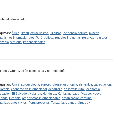
ntenido destacado :
...........................................
iquetas:
África
,
Brasil
,
extractivismo
,
Filipinas
,
incidencia política
,
minería
,
ganismos internacionales
,
Perú
,
política
,
pueblos indígenas
,
reservas naturales
,
nzania
,
territorio
,
transnacionales
itorial / Organización campesina y agroecología
iquetas:
África
,
agroecología
,
agrotecnología-agronomía
,
alimentos
,
capacitación
,
lombia
,
cooperación internacional
,
desarrollo
,
desarrollo rural
,
economía
,
ucación
,
El Salvador
,
Holanda
,
Honduras
,
Kenia
,
mercado
,
México
,
Nueva
landa
,
Oceanía
,
organismos internacionales
,
organización comunal
,
ganizaciones civiles
,
Perú
,
proyectos
,
Tanzania
,
Uganda
,
Uruguay