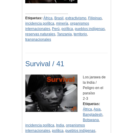
................................................
Etiquetas:
África
,
Brasil
,
extractivismo
,
Filipinas
,
incidencia política
,
minería
,
organismos
internacionales
,
Perú
,
política
,
pueblos indígenas
,
reservas naturales
,
Tanzania
,
territorio
,
transnacionales
Survival / 41
Los jarawa de
la India /
Peligro en el
paraíso
2-3
Etiquetas:
África
,
Asia
,
Bangladesh
,
Botswana
,
incidencia política
,
India
,
organismos
internacionales
,
política
,
pueblos indígenas
,