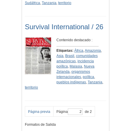
Sudáfrica
,
Tanzania
,
territorio
Survival International / 26
Contenido destacado :
................................................
Etiquetas:
África
,
Amazonia
,
Asia
,
Brasil
,
comunidades
amazónicas
,
incidencia
política
,
Malasia
,
Nueva
Zelanda
,
organismos
internacionales
,
política
,
pueblos indígenas
,
Tanzania
,
territorio
Página previa
Página
de 2
Formatos de Salida