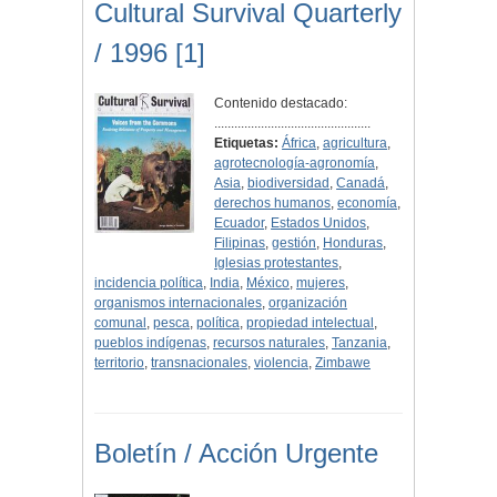
Cultural Survival Quarterly
/ 1996 [1]
Contenido destacado:
...............................................
Etiquetas:
África
,
agricultura
,
agrotecnología-agronomía
,
Asia
,
biodiversidad
,
Canadá
,
derechos humanos
,
economía
,
Ecuador
,
Estados Unidos
,
Filipinas
,
gestión
,
Honduras
,
Iglesias protestantes
,
incidencia política
,
India
,
México
,
mujeres
,
organismos internacionales
,
organización
comunal
,
pesca
,
política
,
propiedad intelectual
,
pueblos indígenas
,
recursos naturales
,
Tanzania
,
territorio
,
transnacionales
,
violencia
,
Zimbawe
Boletín / Acción Urgente