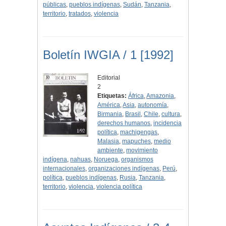
públicas
,
pueblos indígenas
,
Sudán
,
Tanzania
,
territorio
,
tratados
,
violencia
Boletín IWGIA / 1 [1992]
Editorial
2
Etiquetas:
África
,
Amazonia
,
América
,
Asia
,
autonomía
,
Birmania
,
Brasil
,
Chile
,
cultura
,
derechos humanos
,
incidencia
política
,
machigengas
,
Malasia
,
mapuches
,
medio
ambiente
,
movimiento
indígena
,
nahuas
,
Noruega
,
organismos
internacionales
,
organizaciones indígenas
,
Perú
,
política
,
pueblos indígenas
,
Rusia
,
Tanzania
,
territorio
,
violencia
,
violencia política