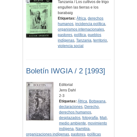
Tanzania / Los cultivos de trigo
engullen las tierras e los
barabaig
Etiquetas:
África
,
derechos
humanos
,
incidencia política
,
organismos internacionales
,
pastores
,
política
,
pueblos
indígenas
,
Tanzania
,
territorio
,
violencia social
Boletín IWGIA / 2 [1993]
Editorial
Jens Dahl
2-3
Etiquetas:
África
,
Botswana
,
declaraciones
,
Derecho
,
derechos humanos
,
desplazados
,
fotografía
,
Mali
,
medio ambiente
,
movimiento
indígena
,
Namibia
,
organizaciones indígenas
,
pastores
,
políticas