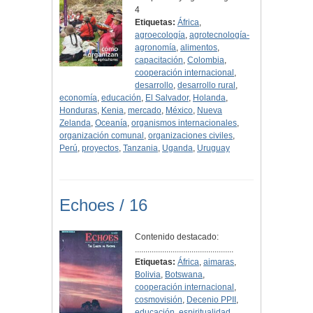
4
Etiquetas:
África
,
agroecología
,
agrotecnología-
agronomía
,
alimentos
,
capacitación
,
Colombia
,
cooperación internacional
,
desarrollo
,
desarrollo rural
,
economía
,
educación
,
El Salvador
,
Holanda
,
Honduras
,
Kenia
,
mercado
,
México
,
Nueva
Zelanda
,
Oceanía
,
organismos internacionales
,
organización comunal
,
organizaciones civiles
,
Perú
,
proyectos
,
Tanzania
,
Uganda
,
Uruguay
Echoes / 16
Contenido destacado:
...............................................
Etiquetas:
África
,
aimaras
,
Bolivia
,
Botswana
,
cooperación internacional
,
cosmovisión
,
Decenio PPII
,
educación
,
espiritualidad
,