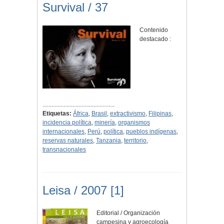
Survival / 37
Contenido
destacado :
................................................
Etiquetas:
África
,
Brasil
,
extractivismo
,
Filipinas
,
incidencia política
,
minería
,
organismos
internacionales
,
Perú
,
política
,
pueblos indígenas
,
reservas naturales
,
Tanzania
,
territorio
,
transnacionales
Leisa / 2007 [1]
Editorial / Organización
campesina y agroecología