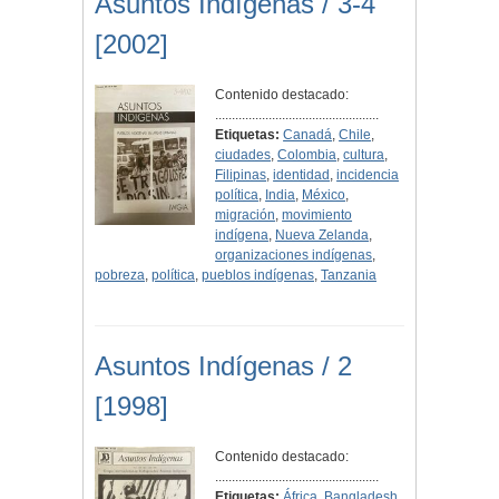
Asuntos Indígenas / 3-4
[2002]
Contenido destacado:
.................................................
Etiquetas:
Canadá
,
Chile
,
ciudades
,
Colombia
,
cultura
,
Filipinas
,
identidad
,
incidencia
política
,
India
,
México
,
migración
,
movimiento
indígena
,
Nueva Zelanda
,
organizaciones indígenas
,
pobreza
,
política
,
pueblos indígenas
,
Tanzania
Asuntos Indígenas / 2
[1998]
Contenido destacado:
.................................................
Etiquetas:
África
,
Bangladesh
,