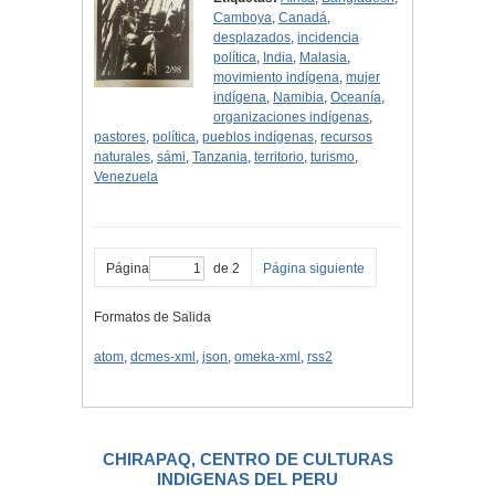
Camboya
,
Canadá
,
desplazados
,
incidencia
política
,
India
,
Malasia
,
movimiento indígena
,
mujer
indígena
,
Namibia
,
Oceanía
,
organizaciones indígenas
,
pastores
,
política
,
pueblos indígenas
,
recursos
naturales
,
sámi
,
Tanzania
,
territorio
,
turismo
,
Venezuela
Página
de 2
Página siguiente
Formatos de Salida
atom
,
dcmes-xml
,
json
,
omeka-xml
,
rss2
CHIRAPAQ, CENTRO DE CULTURAS
INDIGENAS DEL PERU