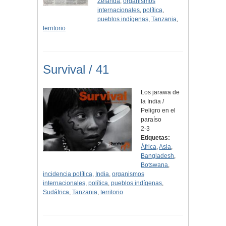
Zelanda
,
organismos
internacionales
,
política
,
pueblos indígenas
,
Tanzania
,
territorio
Survival / 41
Los jarawa de
la India /
Peligro en el
paraíso
2-3
Etiquetas:
África
,
Asia
,
Bangladesh
,
Botswana
,
incidencia política
,
India
,
organismos
internacionales
,
política
,
pueblos indígenas
,
Sudáfrica
,
Tanzania
,
territorio