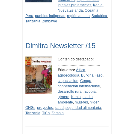
Iglesias protestantes
,
Kenia
,
Nueva Zelanda
,
Oceanía
,
Perú
,
pueblos indígenas
,
región andina
,
Sudáfrica
,
Tanzania
,
Zimbawe
Dimitra Newsletter /15
Contenido destacado:
...............................................
Etiquetas:
África
,
agroecología
,
Burkina Faso
,
capacitación
,
Congo
,
cooperación internacional
,
desarrollo rural
,
Etiopía
,
género
,
Kenia
,
medio
ambiente
,
mujeres
,
Niger
,
ONGs
,
proyectos
,
salud
,
seguridad alimentaria
,
Tanzania
,
TICs
,
Zambia