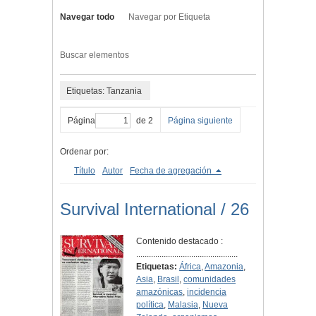
Navegar todo
Navegar por Etiqueta
Buscar elementos
Etiquetas: Tanzania
Página
de 2
Página siguiente
Ordenar por:
Título
Autor
Fecha de agregación
Survival International / 26
Contenido destacado :
................................................
Etiquetas:
África
,
Amazonia
,
Asia
,
Brasil
,
comunidades
amazónicas
,
incidencia
política
,
Malasia
,
Nueva