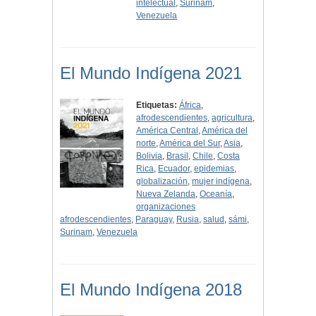
intelectual
,
Surinam
,
Venezuela
El Mundo Indígena 2021
Etiquetas:
África
,
afrodescendientes
,
agricultura
,
América Central
,
América del
norte
,
América del Sur
,
Asia
,
Bolivia
,
Brasil
,
Chile
,
Costa
Rica
,
Ecuador
,
epidemias
,
globalización
,
mujer indígena
,
Nueva Zelanda
,
Oceanía
,
organizaciones
afrodescendientes
,
Paraguay
,
Rusia
,
salud
,
sámi
,
Surinam
,
Venezuela
El Mundo Indígena 2018