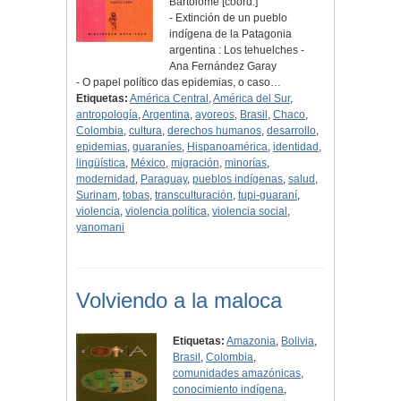
Bartolomé [coord.]
- Extinción de un pueblo
indígena de la Patagonia
argentina : Los tehuelches -
Ana Fernández Garay
- O papel político das epidemias, o caso…
Etiquetas:
América Central
,
América del Sur
,
antropología
,
Argentina
,
ayoreos
,
Brasil
,
Chaco
,
Colombia
,
cultura
,
derechos humanos
,
desarrollo
,
epidemias
,
guaraníes
,
Hispanoamérica
,
identidad
,
lingüística
,
México
,
migración
,
minorías
,
modernidad
,
Paraguay
,
pueblos indígenas
,
salud
,
Surinam
,
tobas
,
transculturación
,
tupi-guaraní
,
violencia
,
violencia política
,
violencia social
,
yanomani
Volviendo a la maloca
Etiquetas:
Amazonia
,
Bolivia
,
Brasil
,
Colombia
,
comunidades amazónicas
,
conocimiento indígena
,