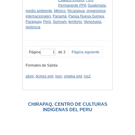
Estados Unidos
,
Foro
Permanente PPII
,
Guatemala
,
medio ambiente
,
México
,
Nicaragua
,
organismos
internacionales
,
Panamá
,
Papúa Nueva Guinea
,
Paraguay
,
Perú
,
Surinam
,
territorio
,
Venezuela
,
violencia
Página
de 3
Página siguiente
Formatos de Salida
atom
,
dcmes-xml
,
json
,
omeka-xml
,
rss2
CHIRAPAQ, CENTRO DE CULTURAS
INDIGENAS DEL PERU
.