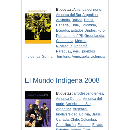
Etiquetas:
América del norte
,
América del Sur
,
Argentina
,
Australia
,
Bolivia
,
Brasil
,
Canadá
,
Chile
,
Colombia
,
Ecuador
,
Estados Unidos
,
Foro
Permanente PPII
,
Groenlandia
,
Guatemala
,
México
,
Nicaragua
,
Panamá
,
Paraguay
,
Perú
,
pueblos
indígenas
,
Surinam
,
territorio
,
Venezuela
,
violencia
El Mundo Indígena 2008
Etiquetas:
afrodescendientes
,
América Central
,
América del
norte
,
América del Sur
,
Argentina
,
Australia
,
biodiversidad
,
Bolivia
,
Brasil
,
Canadá
,
Chile
,
Colombia
,
Constitución
,
Ecuador
,
Estado
,