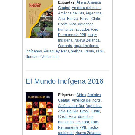
Etiquetas:
África
,
América
Central
,
América del norte
,
América del Sur
,
Argentina
,
Asia
,
Bolivia
,
Brasil
,
Chile
,
Costa Rica
,
derechos
humanos
,
Ecuador
,
Foro
Permanente PPII
,
mujer
indígena
,
Nueva Zelanda
,
Oceanía
,
organizaciones
indígenas
,
Paraguay
,
Perú
,
política
,
Rusia
,
sámi
,
Surinam
,
Venezuela
El Mundo Indígena 2016
Etiquetas:
África
,
América
Central
,
América del norte
,
América del Sur
,
Argentina
,
Asia
,
Bolivia
,
Brasil
,
Chile
,
Costa Rica
,
derechos
humanos
,
Ecuador
,
Foro
Permanente PPII
,
medio
ambiente
,
Nueva Zelanda
,