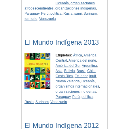
Oceanía
,
organizaciones
afrodescendientes
,
organizaciones indígenas
,
Paraguay
,
Perú
,
política
,
Rusia
,
sámi
,
Surinam
,
territorio
,
Venezuela
El Mundo Indígena 2013
Etiquetas:
África
,
América
Central
,
América del norte
,
América del Sur
,
Argentina
,
Asia
,
Bolivia
,
Brasil
,
Chile
,
Costa Rica
,
Ecuador
,
inuit
,
Nueva Zelanda
,
Oceanía
,
organismos internacionales
,
organizaciones indígenas
,
Paraguay
,
Perú
,
política
,
Rusia
,
Surinam
,
Venezuela
El Mundo Indígena 2012