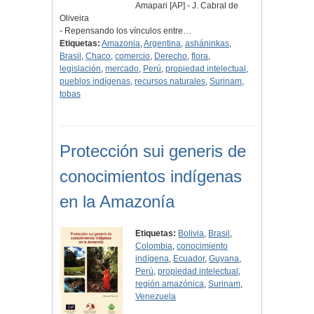
Amapari [AP] - J. Cabral de
Oliveira
- Repensando los vínculos entre…
Etiquetas:
Amazonia
,
Argentina
,
asháninkas
,
Brasil
,
Chaco
,
comercio
,
Derecho
,
flora
,
legislación
,
mercado
,
Perú
,
propiedad intelectual
,
pueblos indígenas
,
recursos naturales
,
Surinam
,
tobas
Protección sui generis de
conocimientos indígenas
en la Amazonía
Etiquetas:
Bolivia
,
Brasil
,
Colombia
,
conocimiento
indígena
,
Ecuador
,
Guyana
,
Perú
,
propiedad intelectual
,
región amazónica
,
Surinam
,
Venezuela