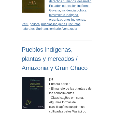
derechos humanos
,
desarrollo
,
Ecuador
,
educación indígena
,
Guyana
,
incidencia política
,
movimiento indígena
,
organizaciones indígenas
,
Perú
,
política
,
pueblos indígenas
,
recursos
naturales
,
Surinam
,
territorio
,
Venezuela
Pueblos indígenas,
plantas y mercados /
Amazonia y Gran Chaco
[01]
Primera parte /
- El manejo de las plantas y de
los conocimientos
- Classiicações em cena.
Algumas formas de
classiicações das plantas
cultivadas pelos Wajãpi do