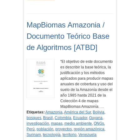
MapBiomas Amazonia /
Documento Teórico Base
de Algoritmos [ATBD]
"El objetivo de este documento
es describir la base teórica, la
justificación y los métodos
aplicados para producir mapas
anuales de cobertura y uso del
suelo de la Amazonía desde el
año 1985 hasta 2021 de la
Colección 4 de mapas
MapBiomas Amazonía. …
Etiquetas:
Amazonia
,
América del Sur
,
Bolivia
,
bosques
,
Brasil
,
Colombia
,
Ecuador
,
Guyana
,
investigación
,
mapas
,
medio ambiente
,
ONGs
,
Perú
,
población
,
proyectos
,
región amazónica
,
Surinam
,
tecnología
,
territorio
,
Venezuela