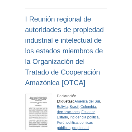
I Reunión regional de
autoridades de propiedad
industrial e intelectual de
los estados miembros de
la Organización del
Tratado de Cooperación
Amazónica [OTCA]
Declaración
Etiquetas:
América del Sur
,
Bolivia
,
Brasil
,
Colombia
,
declaraciones
,
Ecuador
,
Estado
,
incidencia política
,
Perú
,
política
,
políticas
públicas
,
propiedad