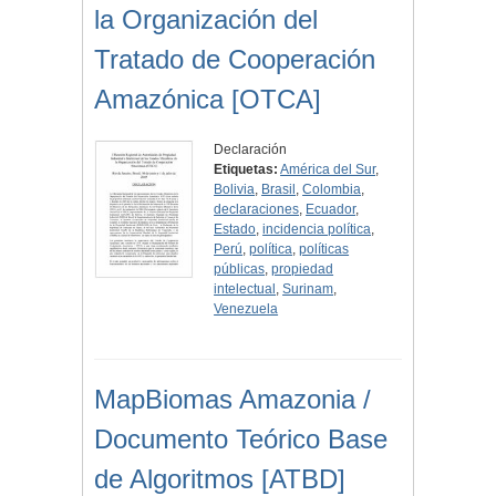
la Organización del
Tratado de Cooperación
Amazónica [OTCA]
Declaración
Etiquetas:
América del Sur
,
Bolivia
,
Brasil
,
Colombia
,
declaraciones
,
Ecuador
,
Estado
,
incidencia política
,
Perú
,
política
,
políticas
públicas
,
propiedad
intelectual
,
Surinam
,
Venezuela
MapBiomas Amazonia /
Documento Teórico Base
de Algoritmos [ATBD]