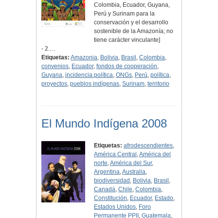
Colombia, Ecuador, Guyana,
Perú y Surinam para la
conservación y el desarrollo
sostenible de la Amazonía; no
tiene carácter vinculante]
- 2.…
Etiquetas:
Amazonia
,
Bolivia
,
Brasil
,
Colombia
,
convenios
,
Ecuador
,
fondos de cooperación
,
Guyana
,
incidencia política
,
ONGs
,
Perú
,
política
,
proyectos
,
pueblos indígenas
,
Surinam
,
territorio
El Mundo Indígena 2008
Etiquetas:
afrodescendientes
,
América Central
,
América del
norte
,
América del Sur
,
Argentina
,
Australia
,
biodiversidad
,
Bolivia
,
Brasil
,
Canadá
,
Chile
,
Colombia
,
Constitución
,
Ecuador
,
Estado
,
Estados Unidos
,
Foro
Permanente PPII
,
Guatemala
,