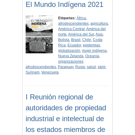
El Mundo Indígena 2021
Etiquetas:
África
,
afrodescendientes
,
agricultura
,
América Central
,
América del
norte
,
América del Sur
,
Asia
,
Bolivia
,
Brasil
,
Chile
,
Costa
Rica
,
Ecuador
,
epidemias
,
globalización
,
mujer indígena
,
Nueva Zelanda
,
Oceanía
,
organizaciones
afrodescendientes
,
Paraguay
,
Rusia
,
salud
,
sámi
,
Surinam
,
Venezuela
I Reunión regional de
autoridades de propiedad
industrial e intelectual de
los estados miembros de