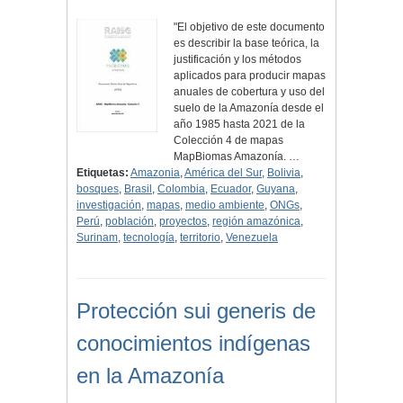
"El objetivo de este documento
es describir la base teórica, la
justificación y los métodos
aplicados para producir mapas
anuales de cobertura y uso del
suelo de la Amazonía desde el
año 1985 hasta 2021 de la
Colección 4 de mapas
MapBiomas Amazonía. …
Etiquetas:
Amazonia
,
América del Sur
,
Bolivia
,
bosques
,
Brasil
,
Colombia
,
Ecuador
,
Guyana
,
investigación
,
mapas
,
medio ambiente
,
ONGs
,
Perú
,
población
,
proyectos
,
región amazónica
,
Surinam
,
tecnología
,
territorio
,
Venezuela
Protección sui generis de
conocimientos indígenas
en la Amazonía