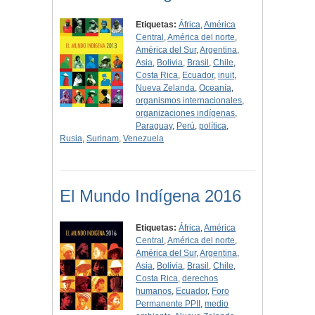
Etiquetas:
África
,
América
Central
,
América del norte
,
América del Sur
,
Argentina
,
Asia
,
Bolivia
,
Brasil
,
Chile
,
Costa Rica
,
Ecuador
,
inuit
,
Nueva Zelanda
,
Oceanía
,
organismos internacionales
,
organizaciones indígenas
,
Paraguay
,
Perú
,
política
,
Rusia
,
Surinam
,
Venezuela
El Mundo Indígena 2016
Etiquetas:
África
,
América
Central
,
América del norte
,
América del Sur
,
Argentina
,
Asia
,
Bolivia
,
Brasil
,
Chile
,
Costa Rica
,
derechos
humanos
,
Ecuador
,
Foro
Permanente PPII
,
medio