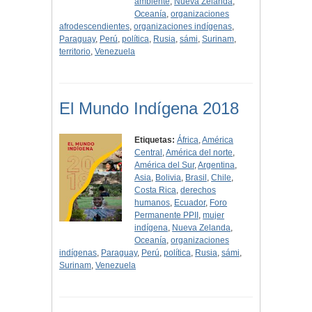
ambiente
,
Nueva Zelanda
,
Oceanía
,
organizaciones
afrodescendientes
,
organizaciones indígenas
,
Paraguay
,
Perú
,
política
,
Rusia
,
sámi
,
Surinam
,
territorio
,
Venezuela
El Mundo Indígena 2018
Etiquetas:
África
,
América
Central
,
América del norte
,
América del Sur
,
Argentina
,
Asia
,
Bolivia
,
Brasil
,
Chile
,
Costa Rica
,
derechos
humanos
,
Ecuador
,
Foro
Permanente PPII
,
mujer
indígena
,
Nueva Zelanda
,
Oceanía
,
organizaciones
indígenas
,
Paraguay
,
Perú
,
política
,
Rusia
,
sámi
,
Surinam
,
Venezuela