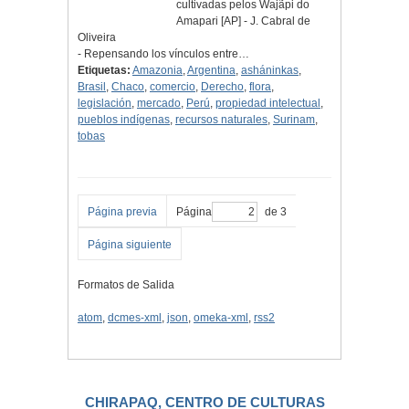
cultivadas pelos Wajãpi do
Amapari [AP] - J. Cabral de
Oliveira
- Repensando los vínculos entre…
Etiquetas:
Amazonia
,
Argentina
,
asháninkas
,
Brasil
,
Chaco
,
comercio
,
Derecho
,
flora
,
legislación
,
mercado
,
Perú
,
propiedad intelectual
,
pueblos indígenas
,
recursos naturales
,
Surinam
,
tobas
Página previa
Página
de 3
Página siguiente
Formatos de Salida
atom
,
dcmes-xml
,
json
,
omeka-xml
,
rss2
CHIRAPAQ, CENTRO DE CULTURAS