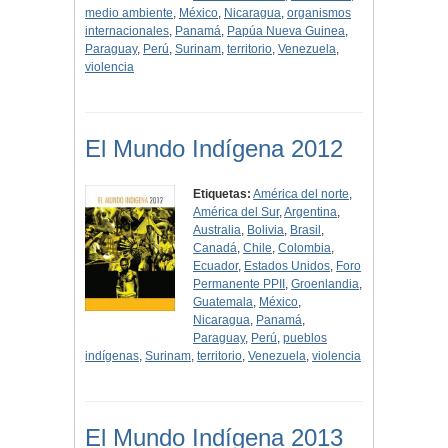
medio ambiente
,
México
,
Nicaragua
,
organismos
internacionales
,
Panamá
,
Papúa Nueva Guinea
,
Paraguay
,
Perú
,
Surinam
,
territorio
,
Venezuela
,
violencia
El Mundo Indígena 2012
Etiquetas:
América del norte
,
América del Sur
,
Argentina
,
Australia
,
Bolivia
,
Brasil
,
Canadá
,
Chile
,
Colombia
,
Ecuador
,
Estados Unidos
,
Foro
Permanente PPII
,
Groenlandia
,
Guatemala
,
México
,
Nicaragua
,
Panamá
,
Paraguay
,
Perú
,
pueblos
indígenas
,
Surinam
,
territorio
,
Venezuela
,
violencia
El Mundo Indígena 2013