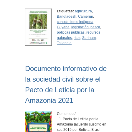
Etiquetas:
agricultura
,
Bangladesh
,
Camerún
,
conocimiento indígena
,
Guyana
,
legislación
,
pesca
,
políticas públicas
,
recursos
naturales
,
ritos
,
Surinam
,
Tailandia
Documento informativo de
la sociedad civil sobre el
Pacto de Leticia por la
Amazonia 2021
Contenido /
- 1. Pacto de Leticia por la
Amazonia [acuerdo suscrito en
set. 2019 por Bolivia, Brasil,