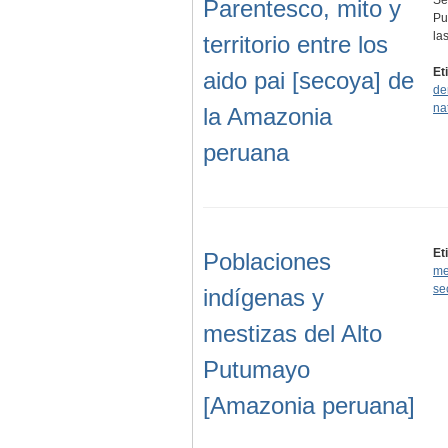
Parentesco, mito y
Pu
la
territorio entre los
Et
aido pai [secoya] de
de
na
la Amazonia
peruana
Et
Poblaciones
me
se
indígenas y
mestizas del Alto
Putumayo
[Amazonia peruana]