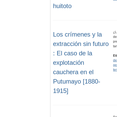
huitoto
¿L
Los crímenes y la
de
pr
extracción sin futuro
ta
: El caso de la
Et
de
explotación
ge
ter
cauchera en el
Putumayo [1880-
1915]
Se