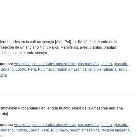
fermedades en la cultura secoya [Aido Pai]. la división del mundo en la
rcepción de un anciano No Iti Paikë. Mamíferos, aves, plantas, plantas
dicinales del mundo secoya.
iquetas:
Amazonia
,
comunidades amazónicas
,
cosmovisión
,
cultura
,
glosario-
ccionario
,
Loreto
,
Perú
,
Putumayo
,
región amazónica
,
religión indígena
,
salud
,
coya
smovisión y vocabulario en lengua huitoto. Norte de la Amazonia peruana
oreto]
iquetas:
Amazonia
,
comunidades amazónicas
,
cosmovisión
,
cultura
,
glosario-
ccionario
,
huitoto
,
Loreto
,
Perú
,
Putumayo
,
región amazónica
,
religión indígena
,
lud