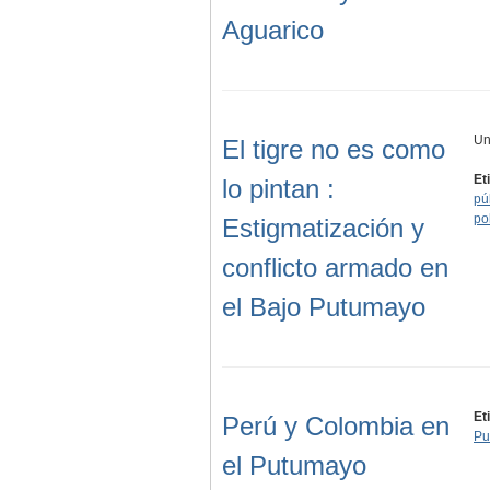
Aguarico
Un
El tigre no es como
Et
lo pintan :
pú
pol
Estigmatización y
conflicto armado en
el Bajo Putumayo
Et
Perú y Colombia en
Pu
el Putumayo