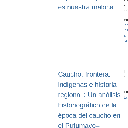
un
es nuestra maloca
d
Et
in
id
am
rur
La
Caucho, frontera,
hi
te
indígenas e historia
Et
regional : Un análisis
Ec
historiográfico de la
época del caucho en
el Putumayo–