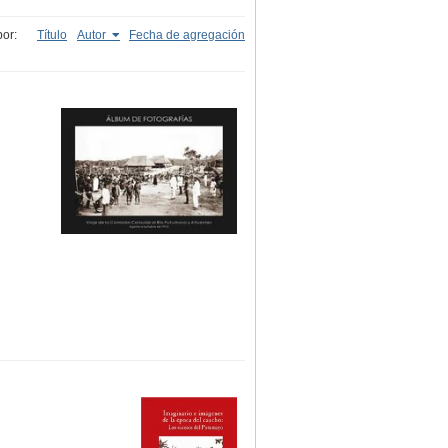
or:
Título
Autor
Fecha de agregación