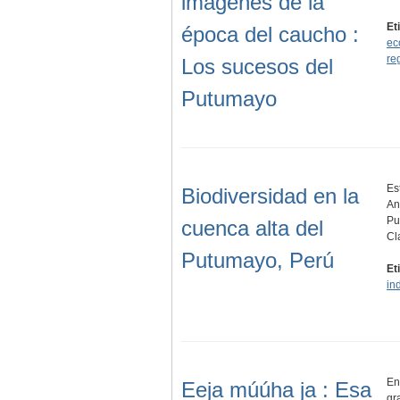
imágenes de la
Et
época del caucho :
ec
re
Los sucesos del
Putumayo
Es
Biodiversidad en la
An
Pu
cuenca alta del
Cl
Putumayo, Perú
Et
in
En
Eeja múúha ja : Esa
gr