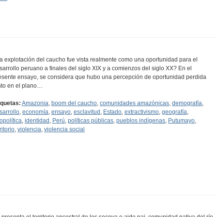
a explotación del caucho fue vista realmente como una oportunidad para el
sarrollo peruano a finales del siglo XIX y a comienzos del siglo XX? En el
esente ensayo, se considera que hubo una percepción de oportunidad perdida
nto en el plano…
iquetas:
Amazonia
,
boom del caucho
,
comunidades amazónicas
,
demografía
,
sarrollo
,
economía
,
ensayo
,
esclavitud
,
Estado
,
extractivismo
,
geografía
,
opolítica
,
identidad
,
Perú
,
políticas públicas
,
pueblos indígenas
,
Putumayo
,
ritorio
,
violencia
,
violencia social
 presenta el territorio ancestral de los secoya o aido pai, comunidad nativa del río