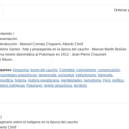
Ordenar p
ntenido /
Pesentación
Introducción - Manuel Cornejo Chaparro, Alberto Chirif
Silvino Santos : Arte y propaganda en la época del caucho - Manuel Martín Brañas
Una misión diplomática al Putumayo en 1912 - Jean-Pierre Chaumeil
El Álbum…
iquetas:
Amazonia
,
boom del caucho
,
Colombia
,
colonialismo
,
comunicación
,
munidades amazónicas
,
demografía
,
esclavitud
,
extractivismo
,
fotografía
,
opolítica
,
historia
,
historia republicana
,
mentalidades
,
periodismo
,
Perú
,
política
,
eblos indígenas
,
Putumayo
,
región amazónica
,
territorio
]
aginario sobre el indígena en la época del caucho
berto Chirif