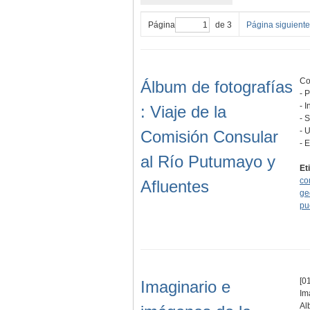
Página
de 3
Página siguiente
Co
Álbum de fotografías
- 
- 
: Viaje de la
- 
- 
Comisión Consular
- 
al Río Putumayo y
Et
co
Afluentes
ge
pu
[01
Imaginario e
Im
Al