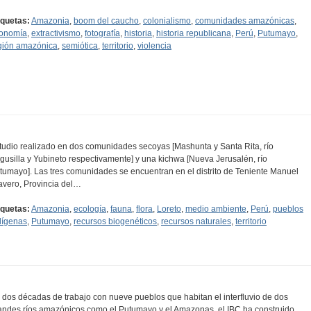
iquetas:
Amazonia
,
boom del caucho
,
colonialismo
,
comunidades amazónicas
,
onomía
,
extractivismo
,
fotografía
,
historia
,
historia republicana
,
Perú
,
Putumayo
,
gión amazónica
,
semiótica
,
territorio
,
violencia
tudio realizado en dos comunidades secoyas [Mashunta y Santa Rita, río
gusilla y Yubineto respectivamente] y una kichwa [Nueva Jerusalén, río
tumayo]. Las tres comunidades se encuentran en el distrito de Teniente Manuel
avero, Provincia del…
iquetas:
Amazonia
,
ecología
,
fauna
,
flora
,
Loreto
,
medio ambiente
,
Perú
,
pueblos
dígenas
,
Putumayo
,
recursos biogenéticos
,
recursos naturales
,
territorio
 dos décadas de trabajo con nueve pueblos que habitan el interfluvio de dos
andes ríos amazónicos como el Putumayo y el Amazonas, el IBC ha construido