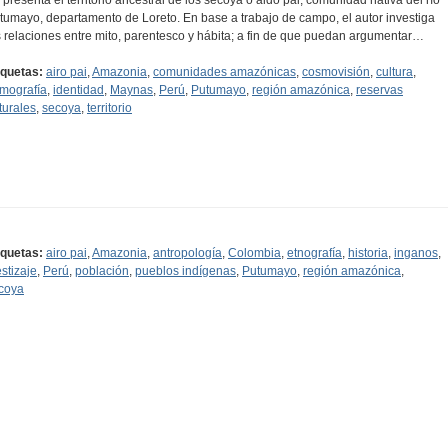
tumayo, departamento de Loreto. En base a trabajo de campo, el autor investiga
s relaciones entre mito, parentesco y hábita; a fin de que puedan argumentar…
iquetas:
airo pai
,
Amazonia
,
comunidades amazónicas
,
cosmovisión
,
cultura
,
mografía
,
identidad
,
Maynas
,
Perú
,
Putumayo
,
región amazónica
,
reservas
turales
,
secoya
,
territorio
iquetas:
airo pai
,
Amazonia
,
antropología
,
Colombia
,
etnografía
,
historia
,
inganos
,
stizaje
,
Perú
,
población
,
pueblos indígenas
,
Putumayo
,
región amazónica
,
coya