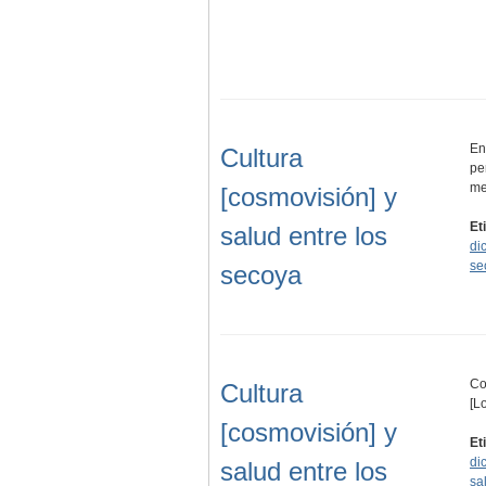
En
Cultura
pe
me
[cosmovisión] y
Et
salud entre los
di
se
secoya
Co
Cultura
[L
[cosmovisión] y
Et
di
salud entre los
sa