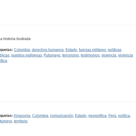
a historia ilustrada
iquetas:
Colombia
,
derechos humanos
,
Estado
,
fuerzas militares
,
políticas
blicas
,
pueblos indígenas
,
Putumayo
,
terrorismo
,
testimonios
,
violencia
,
violencia
ítica
iquetas:
Amazonia
,
Colombia
,
comunicación
,
Estado
,
geopolítica
,
Perú
,
política
,
tumayo
,
territorio