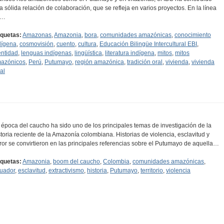
a sólida relación de colaboración, que se refleja en varios proyectos. En la línea
e…
iquetas:
Amazonas
,
Amazonia
,
bora
,
comunidades amazónicas
,
conocimiento
dígena
,
cosmovisión
,
cuento
,
cultura
,
Educación Bilingüe Intercultural EBI
,
entidad
,
lenguas indígenas
,
lingüística
,
literatura indígena
,
mitos
,
mitos
azónicos
,
Perú
,
Putumayo
,
región amazónica
,
tradición oral
,
vivienda
,
vivienda
al
 época del caucho ha sido uno de los principales temas de investigación de la
storia reciente de la Amazonía colombiana. Historias de violencia, esclavitud y
rror se convirtieron en las principales referencias sobre el Putumayo de aquella…
iquetas:
Amazonia
,
boom del caucho
,
Colombia
,
comunidades amazónicas
,
uador
,
esclavitud
,
extractivismo
,
historia
,
Putumayo
,
territorio
,
violencia