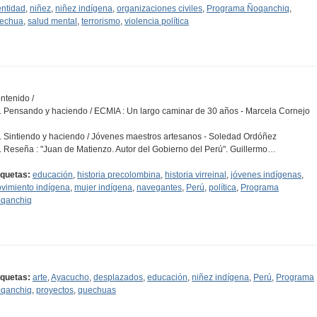
entidad
,
niñez
,
niñez indígena
,
organizaciones civiles
,
Programa Ñoqanchiq
,
echua
,
salud mental
,
terrorismo
,
violencia política
ntenido /
1. Pensando y haciendo / ECMIA : Un largo caminar de 30 años - Marcela Cornejo
2. Sintiendo y haciendo / Jóvenes maestros artesanos - Soledad Ordóñez
3. Reseña : "Juan de Matienzo. Autor del Gobierno del Perú". Guillermo…
iquetas:
educación
,
historia precolombina
,
historia virreinal
,
jóvenes indígenas
,
vimiento indígena
,
mujer indígena
,
navegantes
,
Perú
,
política
,
Programa
qanchiq
iquetas:
arte
,
Ayacucho
,
desplazados
,
educación
,
niñez indígena
,
Perú
,
Programa
qanchiq
,
proyectos
,
quechuas