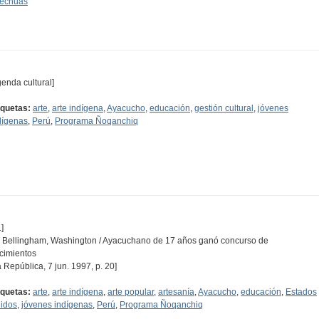
echuas
genda cultural]
iquetas:
arte
,
arte indígena
,
Ayacucho
,
educación
,
gestión cultural
,
jóvenes
dígenas
,
Perú
,
Programa Ñoqanchiq
]
 Bellingham, Washington / Ayacuchano de 17 años ganó concurso de
cimientos
a República, 7 jun. 1997, p. 20]
iquetas:
arte
,
arte indígena
,
arte popular
,
artesanía
,
Ayacucho
,
educación
,
Estados
idos
,
jóvenes indígenas
,
Perú
,
Programa Ñoqanchiq