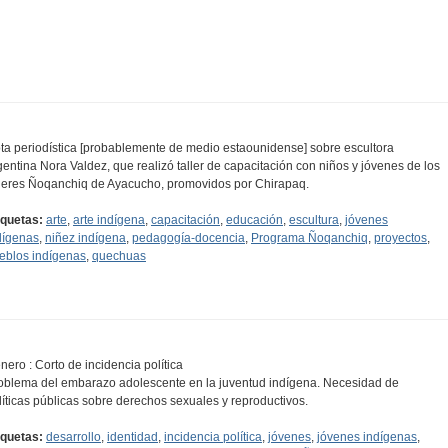
ta periodística [probablemente de medio estaounidense] sobre escultora
gentina Nora Valdez, que realizó taller de capacitación con niños y jóvenes de los
lleres Ñoqanchiq de Ayacucho, promovidos por Chirapaq.
iquetas:
arte
,
arte indígena
,
capacitación
,
educación
,
escultura
,
jóvenes
dígenas
,
niñez indígena
,
pedagogía-docencia
,
Programa Ñoqanchiq
,
proyectos
,
eblos indígenas
,
quechuas
nero : Corto de incidencia política
oblema del embarazo adolescente en la juventud indígena. Necesidad de
líticas públicas sobre derechos sexuales y reproductivos.
iquetas:
desarrollo
,
identidad
,
incidencia política
,
jóvenes
,
jóvenes indígenas
,