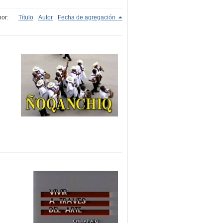
or:
Título
Autor
Fecha de agregación