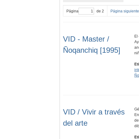
Página
de 2
Página siguiente
El
VID - Master /
Ay
an
Ñoqanchiq [1995]
ni
Et
in
Ño
Gé
VID / Vivir a través
En
de
del arte
di
Et