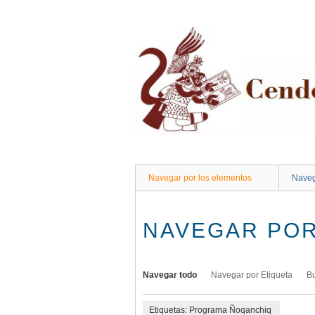
Saltar
al
contenido
principal
Navegar por los elementos
Naveg
NAVEGAR POR
Navegar todo
Navegar por Etiqueta
B
Etiquetas: Programa Ñoqanchiq