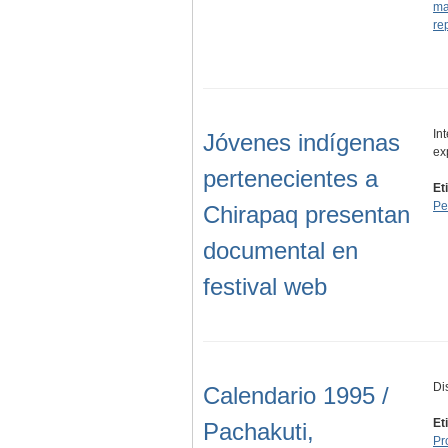
ma
re
In
Jóvenes indígenas
ex
pertenecientes a
Et
Pe
Chirapaq presentan
documental en
festival web
Di
Calendario 1995 /
Et
Pachakuti,
Pr