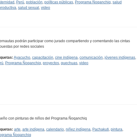
ternidad
,
Perú
,
población
,
políticas públicas
,
Programa Ñoqanchiq
,
salud
productiva
,
salud sexual
,
video
ternautas podrán participar como jurado compartiendo y comentando las cintas
puestas por redes sociales
iquetas:
Ayacucho
,
capacitación
,
cine indígena
,
comunicación
,
jóvenes indígenas
,
rú
,
Programa Ñoqanchiq
,
proyectos
,
quechuas
,
video
seño con pinturas de niños del Programa Ñoqanchiq
iquetas:
arte
,
arte indígena
,
calendario
,
niñez indígena
,
Pachakuti
,
pintura
,
ograma Ñoqanchiq