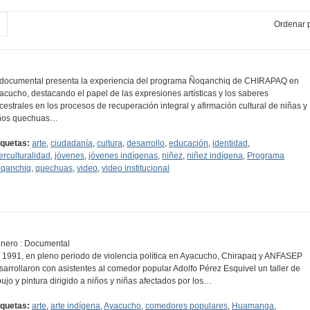
Ordenar p
 documental presenta la experiencia del programa Ñoqanchiq de CHIRAPAQ en
acucho, destacando el papel de las expresiones artísticas y los saberes
cestrales en los procesos de recuperación integral y afirmación cultural de niñas y
ños quechuas…
iquetas:
arte
,
ciudadanía
,
cultura
,
desarrollo
,
educación
,
identidad
,
terculturalidad
,
jóvenes
,
jóvenes indígenas
,
niñez
,
niñez indígena
,
Programa
qanchiq
,
quechuas
,
video
,
video institucional
nero : Documental
 1991, en pleno periodo de violencia política en Ayacucho, Chirapaq y ANFASEP
sarrollaron con asistentes al comedor popular Adolfo Pérez Esquivel un taller de
bujo y pintura dirigido a niños y niñas afectados por los…
iquetas:
arte
,
arte indígena
,
Ayacucho
,
comedores populares
,
Huamanga
,