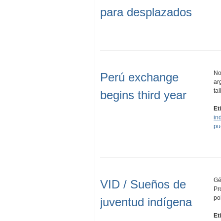
para desplazados
No
Perú exchange
ar
ta
begins third year
Et
in
pu
Gé
VID / Sueños de
Pr
po
juventud indígena
Et