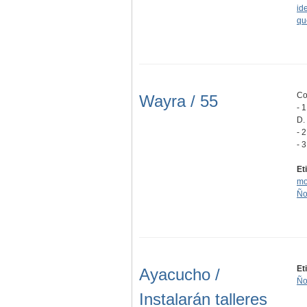
id
qu
Co
Wayra / 55
- 
D.
- 
- 
Et
mo
Ño
Et
Ayacucho /
Ño
Instalarán talleres