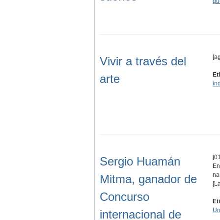
qu
[a
Vivir a través del
Et
arte
in
[01
Sergio Huamán
En
na
Mitma, ganador de
[L
Concurso
Et
Un
internacional de