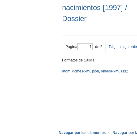
nacimientos [1997] /
Dossier
Página
de 2
Página siguiente
Formatos de Salida
atom
,
dcmes-xml
,
json
,
omeka-xml
,
rss2
.
Navegar por los elementos
Navegar por l