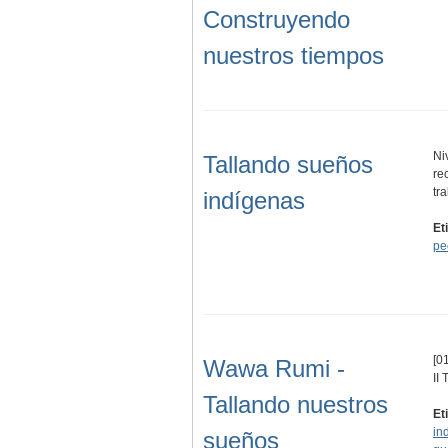
Construyendo
nuestros tiempos
Ni
Tallando sueños
re
tr
indígenas
Et
pe
[01
Wawa Rumi -
II
Tallando nuestros
Et
in
sueños