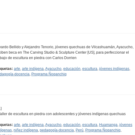
vardo Bellido y Alejandro Tenorio, jóvenes quechuas de Vilcashuamán, Ayacucho,
ciben beca en The Carving Studio & Sculpture Center [US], para perfeccionar el
abajo de escultura en piedra con Carlos Dorrien
iquetas:
arte
,
arte indígena
,
Ayacucho
,
educación
,
escultura
,
jóvenes indígenas
,
dagogía-docencia
,
Programa Ñoqanchiq
]
 Taller de escultura en piedra con adolescentes y jóvenes indígenas quechuas
iquetas:
arte
,
arte indígena
,
Ayacucho
,
educación
,
escultura
,
Huamanga
,
jóvenes
dígenas
,
niñez indígena
,
pedagogía-docencia
,
Perú
,
Programa Ñoqanchiq
,