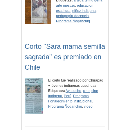
Etiquetas:
arte
,
arte indígena
,
arte mestizo
,
educación
,
escultura
,
niñez indígena
,
pedagogía-docencia
,
Programa Ñoqanchiq
Corto "Sara mama semilla
sagrada" es premiado en
Chile
El corto fue realizado por Chirapaq
y jóvenes indígenas quechuas
Etiquetas:
Ayacucho
,
cine
,
cine
indígena
,
Perú
,
Programa
Fortalecimiento Institucional
,
Programa Ñoqanchiq
,
video