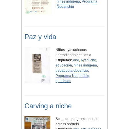
niñez indígena
,
Programa
Ñoqanchiq
Paz y vida
Niños ayacuchanos
aprendiendo artesanía
Etiquetas:
arte
,
Ayacucho
,
educación
,
niñez indígena
,
pedagogía-docencia
,
Programa Ñoqanchiq
,
quechuas
Carving a niche
Sculpture program reaches
across borders