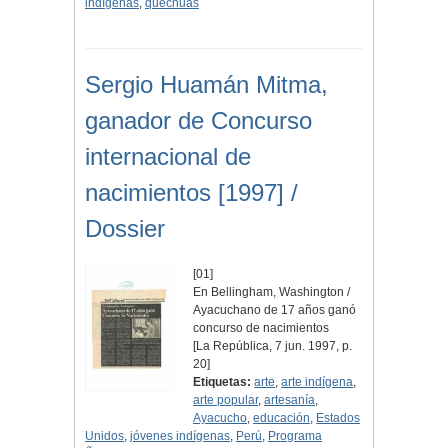
indígenas
,
quechuas
Sergio Huamán Mitma,
ganador de Concurso
internacional de
nacimientos [1997] /
Dossier
[01]
En Bellingham, Washington /
Ayacuchano de 17 años ganó
concurso de nacimientos
[La República, 7 jun. 1997, p.
20]
Etiquetas:
arte
,
arte indígena
,
arte popular
,
artesanía
,
Ayacucho
,
educación
,
Estados
Unidos
,
jóvenes indígenas
,
Perú
,
Programa