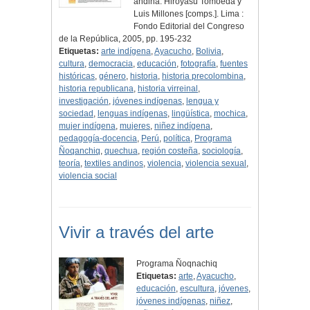
andina. Hiroyasu Tomoeda y
Luis Millones [comps.]. Lima :
Fondo Editorial del Congreso
de la República, 2005, pp. 195-232
Etiquetas:
arte indígena
,
Ayacucho
,
Bolivia
,
cultura
,
democracia
,
educación
,
fotografía
,
fuentes
históricas
,
género
,
historia
,
historia precolombina
,
historia republicana
,
historia virreinal
,
investigación
,
jóvenes indígenas
,
lengua y
sociedad
,
lenguas indígenas
,
lingüística
,
mochica
,
mujer indígena
,
mujeres
,
niñez indígena
,
pedagogía-docencia
,
Perú
,
política
,
Programa
Ñoqanchiq
,
quechua
,
región costeña
,
sociología
,
teoría
,
textiles andinos
,
violencia
,
violencia sexual
,
violencia social
Vivir a través del arte
Programa Ñoqnachiq
Etiquetas:
arte
,
Ayacucho
,
educación
,
escultura
,
jóvenes
,
jóvenes indígenas
,
niñez
,