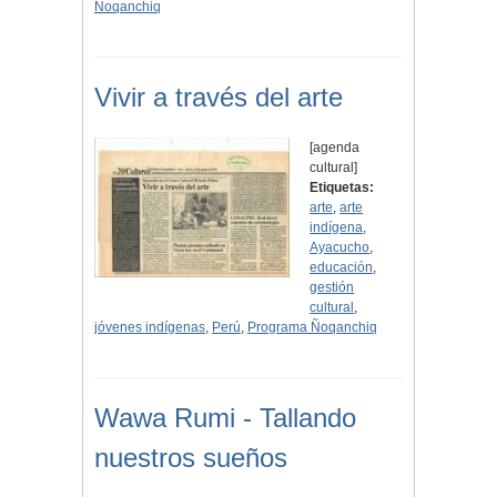
Ñoqanchiq
Vivir a través del arte
[agenda
cultural]
Etiquetas:
arte
,
arte
indígena
,
Ayacucho
,
educación
,
gestión
cultural
,
jóvenes indígenas
,
Perú
,
Programa Ñoqanchiq
Wawa Rumi - Tallando
nuestros sueños