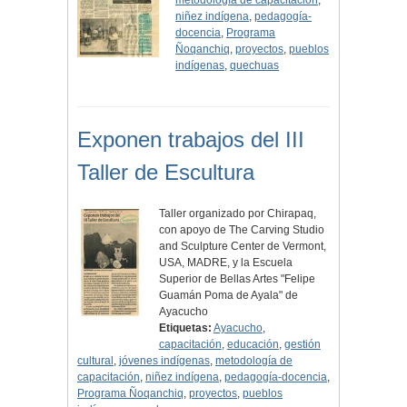
metodología de capacitación
,
niñez indígena
,
pedagogía-
docencia
,
Programa
Ñoqanchiq
,
proyectos
,
pueblos
indígenas
,
quechuas
Exponen trabajos del III
Taller de Escultura
Taller organizado por Chirapaq,
con apoyo de The Carving Studio
and Sculpture Center de Vermont,
USA, MADRE, y la Escuela
Superior de Bellas Artes "Felipe
Guamán Poma de Ayala" de
Ayacucho
Etiquetas:
Ayacucho
,
capacitación
,
educación
,
gestión
cultural
,
jóvenes indígenas
,
metodología de
capacitación
,
niñez indígena
,
pedagogía-docencia
,
Programa Ñoqanchiq
,
proyectos
,
pueblos