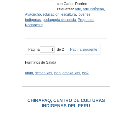
con Carlos Dorrien
Etiquetas:
arte
,
arte indígena
,
Ayacucho
,
educación
,
escultura
,
jóvenes
indígenas
,
pedagogía-docencia
,
Programa
Ñoqanchiq
Página
de 2
Página siguiente
Formatos de Salida
atom
,
dcmes-xml
,
json
,
omeka-xml
,
rss2
CHIRAPAQ, CENTRO DE CULTURAS
INDIGENAS DEL PERU
.