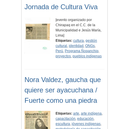
Jornada de Cultura Viva
[evento organizado por
Chirapaq en el C.C. de la
Municipalidad e Jesús María,
Lima]
Etiquetas:
cultura
,
gestión
cultural
,
identidad
,
ONGs
,
Perú
,
Programa Ñoqanchiq
,
proyectos
,
pueblos indígenas
Nora Valdez, gaucha que
quiere ser ayacuchana /
Fuerte como una piedra
Etiquetas:
arte
,
arte indígena
,
capacitación
,
educación
,
escultura
,
jóvenes indígenas
,