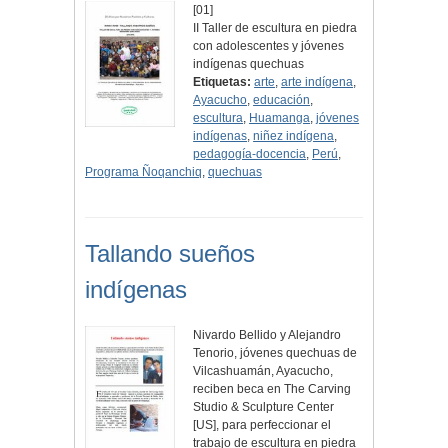
[01]
II Taller de escultura en piedra
con adolescentes y jóvenes
indígenas quechuas
Etiquetas:
arte
,
arte indígena
,
Ayacucho
,
educación
,
escultura
,
Huamanga
,
jóvenes
indígenas
,
niñez indígena
,
pedagogía-docencia
,
Perú
,
Programa Ñoqanchiq
,
quechuas
Tallando sueños
indígenas
Nivardo Bellido y Alejandro
Tenorio, jóvenes quechuas de
Vilcashuamán, Ayacucho,
reciben beca en The Carving
Studio & Sculpture Center
[US], para perfeccionar el
trabajo de escultura en piedra