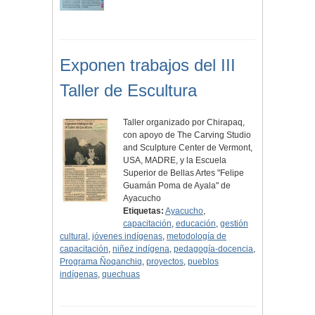
Exponen trabajos del III
Taller de Escultura
Taller organizado por Chirapaq,
con apoyo de The Carving Studio
and Sculpture Center de Vermont,
USA, MADRE, y la Escuela
Superior de Bellas Artes "Felipe
Guamán Poma de Ayala" de
Ayacucho
Etiquetas:
Ayacucho
,
capacitación
,
educación
,
gestión
cultural
,
jóvenes indígenas
,
metodología de
capacitación
,
niñez indígena
,
pedagogía-docencia
,
Programa Ñoqanchiq
,
proyectos
,
pueblos
indígenas
,
quechuas