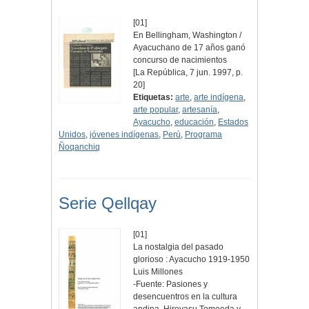
[01]
En Bellingham, Washington /
Ayacuchano de 17 años ganó
concurso de nacimientos
[La República, 7 jun. 1997, p.
20]
Etiquetas:
arte
,
arte indígena
,
arte popular
,
artesanía
,
Ayacucho
,
educación
,
Estados
Unidos
,
jóvenes indígenas
,
Perú
,
Programa
Ñoqanchiq
Serie Qellqay
[01]
La nostalgia del pasado
glorioso : Ayacucho 1919-1950
Luis Millones
-Fuente: Pasiones y
desencuentros en la cultura