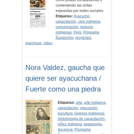
como jurado compartiendo y
comentando las cintas
expuestas por redes sociales
Etiquetas:
Ayacucho
,
capacitación
,
cine indígena
,
comunicación
,
jóvenes
indígenas
,
Perú
,
Programa
Ñoqanchiq
,
proyectos
,
quechuas
,
video
Nora Valdez, gaucha que
quiere ser ayacuchana /
Fuerte como una piedra
Etiquetas:
arte
,
arte indígena
,
capacitación
,
educación
,
escultura
,
jóvenes indígenas
,
metodología de capacitación
,
niñez indígena
,
pedagogía-
docencia
,
Programa