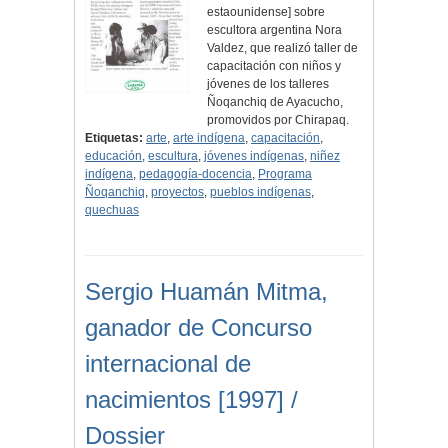
estaounidense] sobre
escultora argentina Nora
Valdez, que realizó taller de
capacitación con niños y
jóvenes de los talleres
Ñoqanchiq de Ayacucho,
promovidos por Chirapaq.
Etiquetas:
arte
,
arte indígena
,
capacitación
,
educación
,
escultura
,
jóvenes indígenas
,
niñez
indígena
,
pedagogía-docencia
,
Programa
Ñoqanchiq
,
proyectos
,
pueblos indígenas
,
quechuas
Sergio Huamán Mitma,
ganador de Concurso
internacional de
nacimientos [1997] /
Dossier