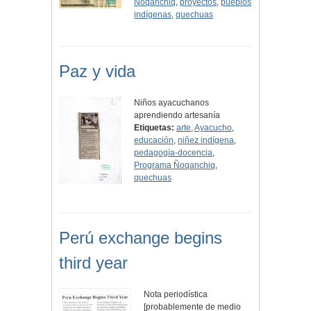
Ñoqanchiq
,
proyectos
,
pueblos
indígenas
,
quechuas
Paz y vida
Niños ayacuchanos
aprendiendo artesanía
Etiquetas:
arte
,
Ayacucho
,
educación
,
niñez indígena
,
pedagogía-docencia
,
Programa Ñoqanchiq
,
quechuas
Perú exchange begins
third year
Nota periodística
[probablemente de medio