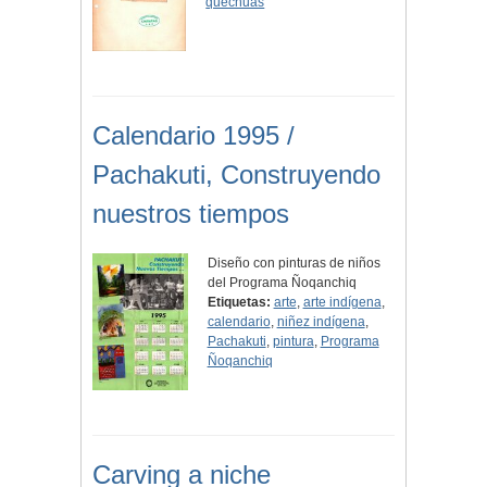
quechuas
Calendario 1995 /
Pachakuti, Construyendo
nuestros tiempos
Diseño con pinturas de niños
del Programa Ñoqanchiq
Etiquetas:
arte
,
arte indígena
,
calendario
,
niñez indígena
,
Pachakuti
,
pintura
,
Programa
Ñoqanchiq
Carving a niche