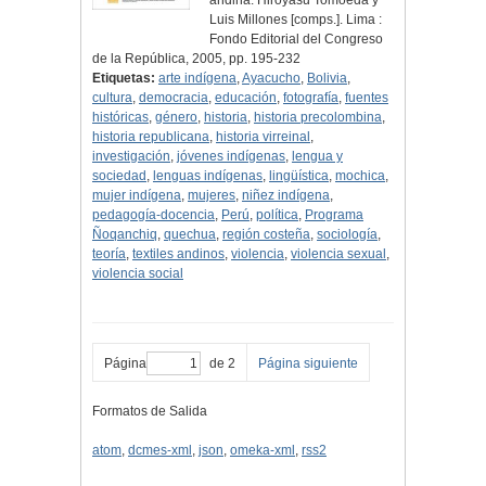
andina. Hiroyasu Tomoeda y
Luis Millones [comps.]. Lima :
Fondo Editorial del Congreso
de la República, 2005, pp. 195-232
Etiquetas:
arte indígena
,
Ayacucho
,
Bolivia
,
cultura
,
democracia
,
educación
,
fotografía
,
fuentes
históricas
,
género
,
historia
,
historia precolombina
,
historia republicana
,
historia virreinal
,
investigación
,
jóvenes indígenas
,
lengua y
sociedad
,
lenguas indígenas
,
lingüística
,
mochica
,
mujer indígena
,
mujeres
,
niñez indígena
,
pedagogía-docencia
,
Perú
,
política
,
Programa
Ñoqanchiq
,
quechua
,
región costeña
,
sociología
,
teoría
,
textiles andinos
,
violencia
,
violencia sexual
,
violencia social
Página
de 2
Página siguiente
Formatos de Salida
atom
,
dcmes-xml
,
json
,
omeka-xml
,
rss2