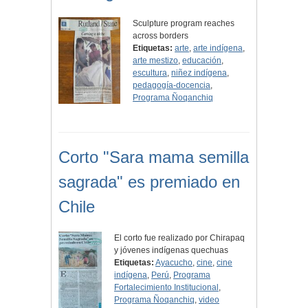
Sculpture program reaches
across borders
Etiquetas:
arte
,
arte indígena
,
arte mestizo
,
educación
,
escultura
,
niñez indígena
,
pedagogía-docencia
,
Programa Ñoqanchiq
Corto "Sara mama semilla
sagrada" es premiado en
Chile
El corto fue realizado por Chirapaq
y jóvenes indígenas quechuas
Etiquetas:
Ayacucho
,
cine
,
cine
indígena
,
Perú
,
Programa
Fortalecimiento Institucional
,
Programa Ñoqanchiq
,
video