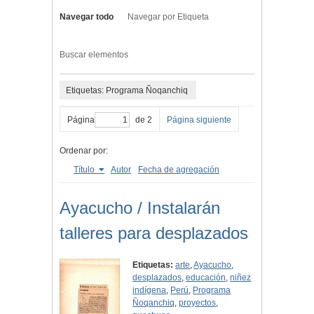
Navegar todo
Navegar por Etiqueta
Buscar elementos
Etiquetas: Programa Ñoqanchiq
Página
de 2
Página siguiente
Ordenar por:
Título
Autor
Fecha de agregación
Ayacucho / Instalarán
talleres para desplazados
Etiquetas:
arte
,
Ayacucho
,
desplazados
,
educación
,
niñez
indígena
,
Perú
,
Programa
Ñoqanchiq
,
proyectos
,