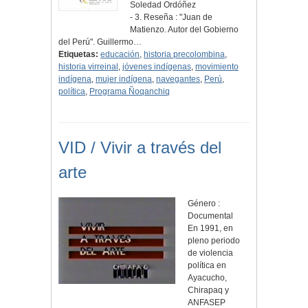
Soledad Ordóñez
- 3. Reseña : "Juan de
Matienzo. Autor del Gobierno
del Perú". Guillermo…
Etiquetas:
educación
,
historia precolombina
,
historia virreinal
,
jóvenes indígenas
,
movimiento
indígena
,
mujer indígena
,
navegantes
,
Perú
,
política
,
Programa Ñoqanchiq
VID / Vivir a través del
arte
Género :
Documental
En 1991, en
pleno periodo
de violencia
política en
Ayacucho,
Chirapaq y
ANFASEP