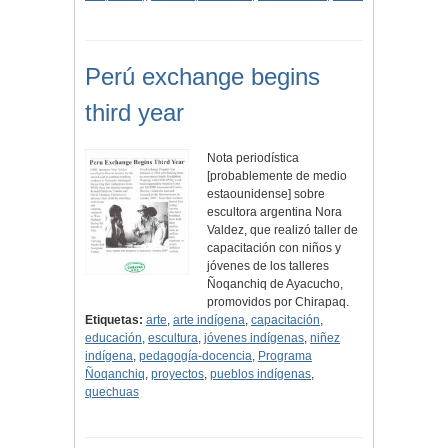
Perú exchange begins
third year
Nota periodística
[probablemente de medio
estaounidense] sobre
escultora argentina Nora
Valdez, que realizó taller de
capacitación con niños y
jóvenes de los talleres
Ñoqanchiq de Ayacucho,
promovidos por Chirapaq.
Etiquetas:
arte
,
arte indígena
,
capacitación
,
educación
,
escultura
,
jóvenes indígenas
,
niñez
indígena
,
pedagogía-docencia
,
Programa
Ñoqanchiq
,
proyectos
,
pueblos indígenas
,
quechuas