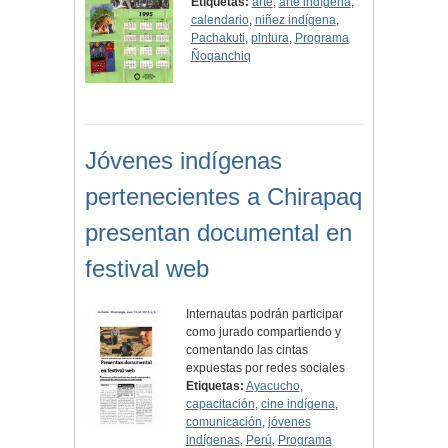
Etiquetas:
arte
,
arte indígena
,
calendario
,
niñez indígena
,
Pachakuti
,
pintura
,
Programa
Ñoqanchiq
Jóvenes indígenas
pertenecientes a Chirapaq
presentan documental en
festival web
Internautas podrán participar
como jurado compartiendo y
comentando las cintas
expuestas por redes sociales
Etiquetas:
Ayacucho
,
capacitación
,
cine indígena
,
comunicación
,
jóvenes
indígenas
,
Perú
,
Programa