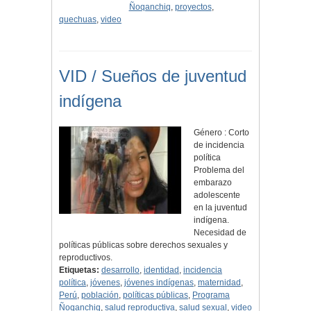
Ñoqanchiq
,
proyectos
,
quechuas
,
video
VID / Sueños de juventud
indígena
Género : Corto
de incidencia
política
Problema del
embarazo
adolescente
en la juventud
indígena.
Necesidad de
políticas públicas sobre derechos sexuales y
reproductivos.
Etiquetas:
desarrollo
,
identidad
,
incidencia
política
,
jóvenes
,
jóvenes indígenas
,
maternidad
,
Perú
,
población
,
políticas públicas
,
Programa
Ñoqanchiq
,
salud reproductiva
,
salud sexual
,
video