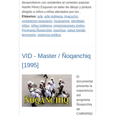
desarrollaron con asistentes al comedor popular
Adolfo Pérez Esquivel un taller de dibujo y pintura
dirigido a niños y niñas afectados por los…
Etiquetas:
arte
,
arte indígena
,
Ayacucho
,
comedores populares
,
Huamanga
,
identidad
,
niñez
,
niñez indígena
,
organizaciones civiles
,
Programa Ñoqanchiq
,
quechua
,
salud mental
,
terrorismo
,
violencia política
VID - Master / Ñoqanchiq
[1995]
El
documental
presenta la
experiencia
del
programa
Ñoqanchiq
de
CHIRAPAQ