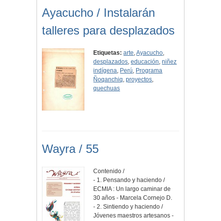
Ayacucho / Instalarán
talleres para desplazados
Etiquetas:
arte
,
Ayacucho
,
desplazados
,
educación
,
niñez
indígena
,
Perú
,
Programa
Ñoqanchiq
,
proyectos
,
quechuas
Wayra / 55
Contenido /
- 1. Pensando y haciendo /
ECMIA : Un largo caminar de
30 años - Marcela Cornejo D.
- 2. Sintiendo y haciendo /
Jóvenes maestros artesanos -