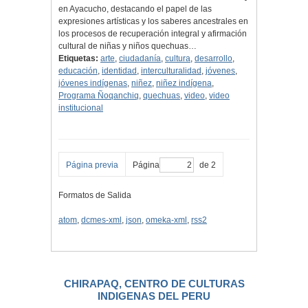
en Ayacucho, destacando el papel de las
expresiones artísticas y los saberes ancestrales en
los procesos de recuperación integral y afirmación
cultural de niñas y niños quechuas…
Etiquetas:
arte
,
ciudadanía
,
cultura
,
desarrollo
,
educación
,
identidad
,
interculturalidad
,
jóvenes
,
jóvenes indígenas
,
niñez
,
niñez indígena
,
Programa Ñoqanchiq
,
quechuas
,
video
,
video
institucional
Página previa
Página
de 2
Formatos de Salida
atom
,
dcmes-xml
,
json
,
omeka-xml
,
rss2
CHIRAPAQ, CENTRO DE CULTURAS
INDIGENAS DEL PERU