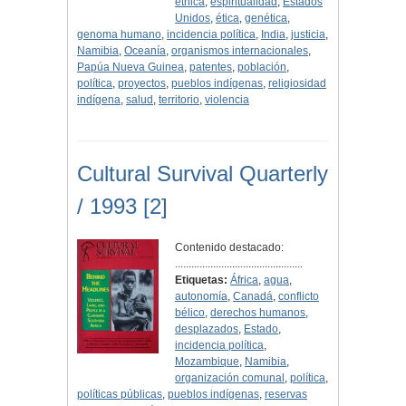
étnica
,
espiritualidad
,
Estados
Unidos
,
ética
,
genética
,
genoma humano
,
incidencia política
,
India
,
justicia
,
Namibia
,
Oceanía
,
organismos internacionales
,
Papúa Nueva Guinea
,
patentes
,
población
,
política
,
proyectos
,
pueblos indígenas
,
religiosidad
indígena
,
salud
,
territorio
,
violencia
Cultural Survival Quarterly
/ 1993 [2]
Contenido destacado:
...............................................
Etiquetas:
África
,
agua
,
autonomía
,
Canadá
,
conflicto
bélico
,
derechos humanos
,
desplazados
,
Estado
,
incidencia política
,
Mozambique
,
Namibia
,
organización comunal
,
política
,
políticas públicas
,
pueblos indígenas
,
reservas