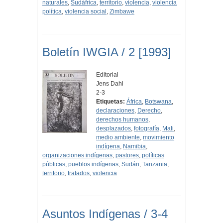
naturales
,
Sudáfrica
,
territorio
,
violencia
,
violencia
política
,
violencia social
,
Zimbawe
Boletín IWGIA / 2 [1993]
Editorial
Jens Dahl
2-3
Etiquetas:
África
,
Botswana
,
declaraciones
,
Derecho
,
derechos humanos
,
desplazados
,
fotografía
,
Mali
,
medio ambiente
,
movimiento
indígena
,
Namibia
,
organizaciones indígenas
,
pastores
,
políticas
públicas
,
pueblos indígenas
,
Sudán
,
Tanzania
,
territorio
,
tratados
,
violencia
Asuntos Indígenas / 3-4