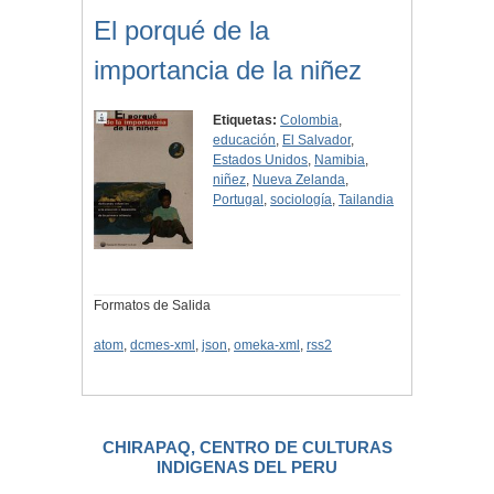
El porqué de la
importancia de la niñez
Etiquetas:
Colombia
,
educación
,
El Salvador
,
Estados Unidos
,
Namibia
,
niñez
,
Nueva Zelanda
,
Portugal
,
sociología
,
Tailandia
Formatos de Salida
atom
,
dcmes-xml
,
json
,
omeka-xml
,
rss2
CHIRAPAQ, CENTRO DE CULTURAS
INDIGENAS DEL PERU