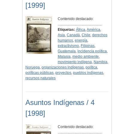
[1999]
Contenido destacado:
.................................................
Etiquetas:
África
,
América
,
Asia
,
Canadá
,
Chile
,
derechos
humanos
,
energía
,
extractivismo
,
Filipinas
,
Guatemala
,
incidencia política
,
Malasia
,
medio ambiente
,
movimiento indígena
,
Namibia
,
Noruega
,
organizaciones indígenas
,
política
,
políticas públicas
,
proyectos
,
pueblos indígenas
,
recursos naturales
Asuntos Indígenas / 4
[1998]
Contenido destacado:
.................................................