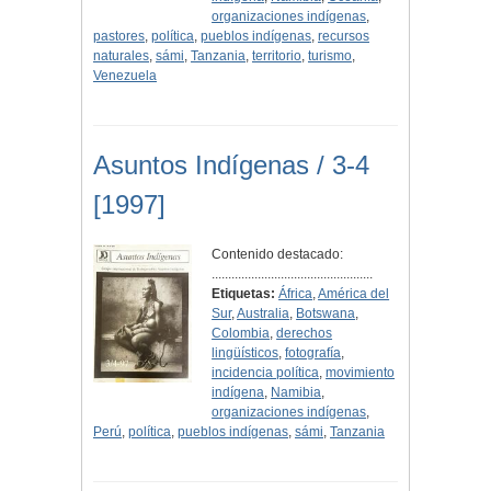
organizaciones indígenas
,
pastores
,
política
,
pueblos indígenas
,
recursos
naturales
,
sámi
,
Tanzania
,
territorio
,
turismo
,
Venezuela
Asuntos Indígenas / 3-4
[1997]
Contenido destacado:
.................................................
Etiquetas:
África
,
América del
Sur
,
Australia
,
Botswana
,
Colombia
,
derechos
lingüísticos
,
fotografía
,
incidencia política
,
movimiento
indígena
,
Namibia
,
organizaciones indígenas
,
Perú
,
política
,
pueblos indígenas
,
sámi
,
Tanzania