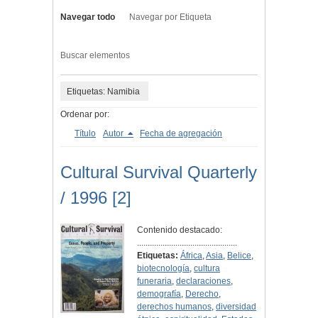
Navegar todo
Navegar por Etiqueta
Buscar elementos
Etiquetas: Namibia
Ordenar por:
Título
Autor
Fecha de agregación
Cultural Survival Quarterly
/ 1996 [2]
Contenido destacado:
...............................................
Etiquetas:
África
,
Asia
,
Belice
,
biotecnología
,
cultura
funeraria
,
declaraciones
,
demografía
,
Derecho
,
derechos humanos
,
diversidad