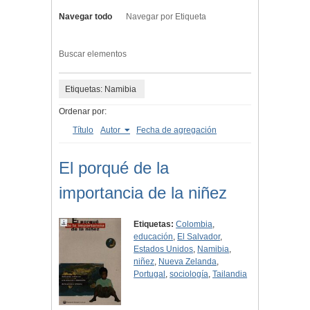
Navegar todo
Navegar por Etiqueta
Buscar elementos
Etiquetas: Namibia
Ordenar por:
Título
Autor
Fecha de agregación
El porqué de la
importancia de la niñez
Etiquetas:
Colombia
,
educación
,
El Salvador
,
Estados Unidos
,
Namibia
,
niñez
,
Nueva Zelanda
,
Portugal
,
sociología
,
Tailandia