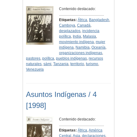
Contenido destacado:
.................................................
Etiquetas:
África
,
Bangladesh
,
Camboya
,
Canadá
,
desplazados
,
incidencia
política
,
India
,
Malasia
,
movimiento indígena
,
mujer
indígena
,
Namibia
,
Oceanía
,
organizaciones indígenas
,
pastores
,
política
,
pueblos indígenas
,
recursos
naturales
,
sámi
,
Tanzania
,
territorio
,
turismo
,
Venezuela
Asuntos Indígenas / 4
[1998]
Contenido destacado:
.................................................
Etiquetas:
África
,
América
Central
,
Asia
,
declaraciones
,