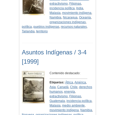
extractivismo
,
Filipinas
,
incidencia política
,
India
,
Malasia
,
movimiento indígena
,
Namibia
,
Nicaragua
,
Oceanía
,
organizaciones indígenas
,
política
,
pueblos indígenas
,
recursos naturales
,
Tailandia
,
territorio
Asuntos Indígenas / 3-4
[1999]
Contenido destacado:
.................................................
Etiquetas:
África
,
América
,
Asia
,
Canadá
,
Chile
,
derechos
humanos
,
energía
,
extractivismo
,
Filipinas
,
Guatemala
,
incidencia política
,
Malasia
,
medio ambiente
,
movimiento indígena
,
Namibia
,
Noruega
,
organizaciones indígenas
,
política
,