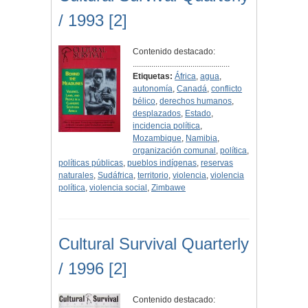
/ 1993 [2]
Contenido destacado:
...............................................
Etiquetas:
África
,
agua
,
autonomía
,
Canadá
,
conflicto
bélico
,
derechos humanos
,
desplazados
,
Estado
,
incidencia política
,
Mozambique
,
Namibia
,
organización comunal
,
política
,
políticas públicas
,
pueblos indígenas
,
reservas
naturales
,
Sudáfrica
,
territorio
,
violencia
,
violencia
política
,
violencia social
,
Zimbawe
Cultural Survival Quarterly
/ 1996 [2]
Contenido destacado: