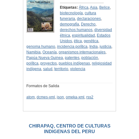
...............................................
Etiquetas:
África
,
Asia
,
Belice
,
biotecnología
,
cultura
funeraria
,
declaraciones
,
demografía
,
Derecho
,
derechos humanos
,
diversidad
étnica
,
espiritualidad
,
Estados
Unidos
,
ética
,
genética
,
genoma humano
,
incidencia política
,
India
,
justicia
,
Namibia
,
Oceanía
,
organismos internacionales
,
Papúa Nueva Guinea
,
patentes
,
población
,
política
,
proyectos
,
pueblos indígenas
,
religiosidad
indígena
,
salud
,
territorio
,
violencia
Formatos de Salida
atom
,
dcmes-xml
,
json
,
omeka-xml
,
rss2
CHIRAPAQ, CENTRO DE CULTURAS
INDIGENAS DEL PERU