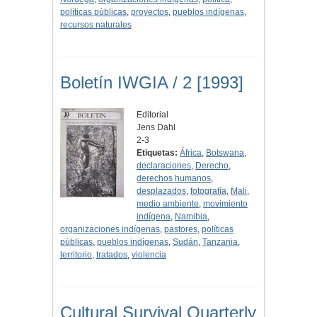
políticas públicas
,
proyectos
,
pueblos indígenas
,
recursos naturales
Boletín IWGIA / 2 [1993]
Editorial
Jens Dahl
2-3
Etiquetas:
África
,
Botswana
,
declaraciones
,
Derecho
,
derechos humanos
,
desplazados
,
fotografía
,
Mali
,
medio ambiente
,
movimiento
indígena
,
Namibia
,
organizaciones indígenas
,
pastores
,
políticas
públicas
,
pueblos indígenas
,
Sudán
,
Tanzania
,
territorio
,
tratados
,
violencia
Cultural Survival Quarterly