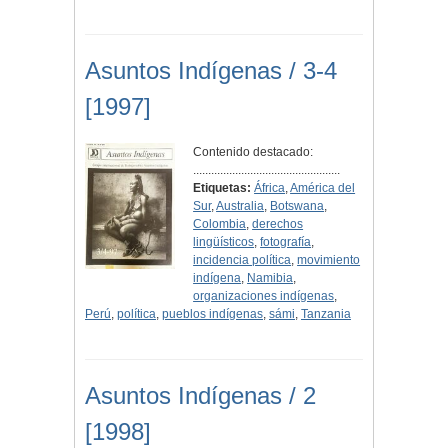
Asuntos Indígenas / 3-4
[1997]
Contenido destacado:
.................................................
Etiquetas:
África
,
América del
Sur
,
Australia
,
Botswana
,
Colombia
,
derechos
lingüísticos
,
fotografía
,
incidencia política
,
movimiento
indígena
,
Namibia
,
organizaciones indígenas
,
Perú
,
política
,
pueblos indígenas
,
sámi
,
Tanzania
Asuntos Indígenas / 2
[1998]