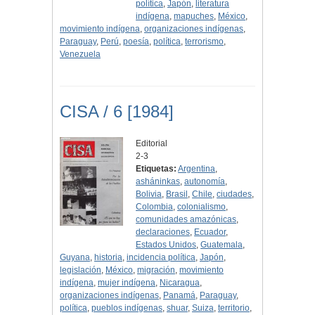
política
,
Japón
,
literatura
indígena
,
mapuches
,
México
,
movimiento indígena
,
organizaciones indígenas
,
Paraguay
,
Perú
,
poesía
,
política
,
terrorismo
,
Venezuela
CISA / 6 [1984]
Editorial
2-3
Etiquetas:
Argentina
,
asháninkas
,
autonomía
,
Bolivia
,
Brasil
,
Chile
,
ciudades
,
Colombia
,
colonialismo
,
comunidades amazónicas
,
declaraciones
,
Ecuador
,
Estados Unidos
,
Guatemala
,
Guyana
,
historia
,
incidencia política
,
Japón
,
legislación
,
México
,
migración
,
movimiento
indígena
,
mujer indígena
,
Nicaragua
,
organizaciones indígenas
,
Panamá
,
Paraguay
,
política
,
pueblos indígenas
,
shuar
,
Suiza
,
territorio
,