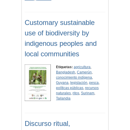
Customary sustainable
use of biodiversity by
indigenous peoples and
local communities
Etiquetas:
agricultura
,
Bangladesh
,
Camerún
,
conocimiento indígena
,
Guyana
,
legislación
,
pesca
,
políticas públicas
,
recursos
naturales
,
ritos
,
Surinam
,
Tailandia
Discurso ritual,