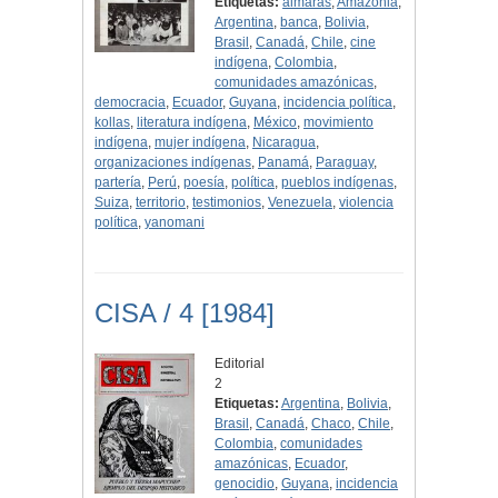
Etiquetas:
aimaras
,
Amazonia
,
Argentina
,
banca
,
Bolivia
,
Brasil
,
Canadá
,
Chile
,
cine
indígena
,
Colombia
,
comunidades amazónicas
,
democracia
,
Ecuador
,
Guyana
,
incidencia política
,
kollas
,
literatura indígena
,
México
,
movimiento
indígena
,
mujer indígena
,
Nicaragua
,
organizaciones indígenas
,
Panamá
,
Paraguay
,
partería
,
Perú
,
poesía
,
política
,
pueblos indígenas
,
Suiza
,
territorio
,
testimonios
,
Venezuela
,
violencia
política
,
yanomani
CISA / 4 [1984]
Editorial
2
Etiquetas:
Argentina
,
Bolivia
,
Brasil
,
Canadá
,
Chaco
,
Chile
,
Colombia
,
comunidades
amazónicas
,
Ecuador
,
genocidio
,
Guyana
,
incidencia