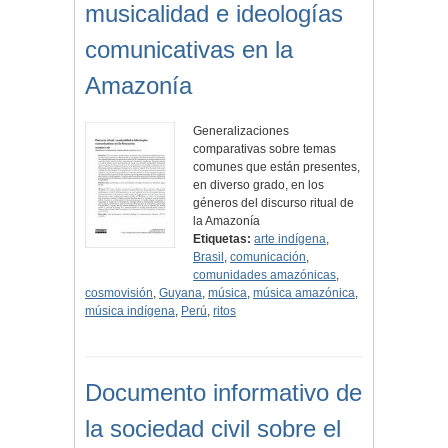
musicalidad e ideologías
comunicativas en la
Amazonía
Generalizaciones
comparativas sobre temas
comunes que están presentes,
en diverso grado, en los
géneros del discurso ritual de
la Amazonía
Etiquetas:
arte indígena
,
Brasil
,
comunicación
,
comunidades amazónicas
,
cosmovisión
,
Guyana
,
música
,
música amazónica
,
música indígena
,
Perú
,
ritos
Documento informativo de
la sociedad civil sobre el