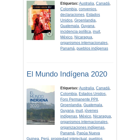
Etiquetas:
Australia
,
Canadá
,
Colombia
,
convenios
,
declaraciones
,
Estados
Unidos
,
Groenlandia
,
Guatemala
,
Guyana
,
incidencia política
,
inuit
,
México
,
Nicaragua
,
organismos internacionales
,
Panamá
,
pueblos indígenas
El Mundo Indígena 2020
Etiquetas:
Australia
,
Canadá
,
Colombia
,
Estados Unidos
,
Foro Permanente PPII
,
Groenlandia
,
Guatemala
,
Guyana
,
inuit
,
jóvenes
indígenas
,
México
,
Nicaragua
,
organismos internacionales
,
organizaciones indígenas
,
Panamá
,
Papúa Nueva
Guinea
,
Perú
,
propiedad intelectual
,
pueblos