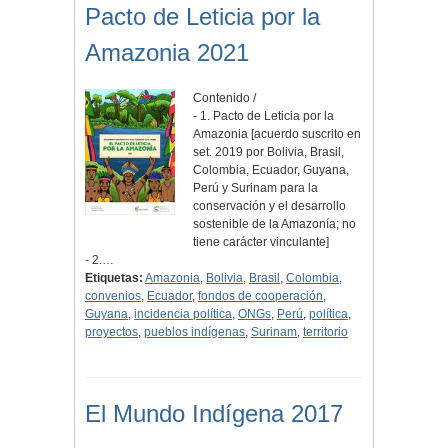
Pacto de Leticia por la
Amazonia 2021
Contenido /
- 1. Pacto de Leticia por la
Amazonia [acuerdo suscrito en
set. 2019 por Bolivia, Brasil,
Colombia, Ecuador, Guyana,
Perú y Surinam para la
conservación y el desarrollo
sostenible de la Amazonía; no
tiene carácter vinculante]
- 2.…
Etiquetas:
Amazonia
,
Bolivia
,
Brasil
,
Colombia
,
convenios
,
Ecuador
,
fondos de cooperación
,
Guyana
,
incidencia política
,
ONGs
,
Perú
,
política
,
proyectos
,
pueblos indígenas
,
Surinam
,
territorio
El Mundo Indígena 2017