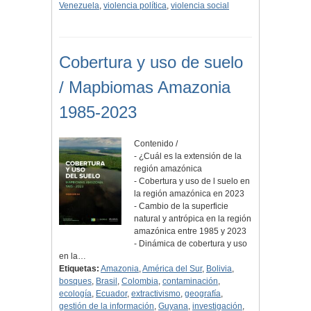
Venezuela
,
violencia política
,
violencia social
Cobertura y uso de suelo
/ Mapbiomas Amazonia
1985-2023
Contenido /
- ¿Cuál es la extensión de la
región amazónica
- Cobertura y uso de l suelo en
la región amazónica en 2023
- Cambio de la superficie
natural y antrópica en la región
amazónica entre 1985 y 2023
- Dinámica de cobertura y uso
en la…
Etiquetas:
Amazonia
,
América del Sur
,
Bolivia
,
bosques
,
Brasil
,
Colombia
,
contaminación
,
ecología
,
Ecuador
,
extractivismo
,
geografía
,
gestión de la información
,
Guyana
,
investigación
,