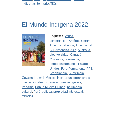
indígenas
,
territorio
,
TICs
El Mundo Indígena 2022
Etiquetas:
África
,
alimentación
,
América Central
,
América del norte
,
América del
Sur
,
Argentina
,
Asia
,
Australia
,
biodiversidad
,
Canadá
,
Colombia
,
convenios
,
derechos humanos
,
Estados
Unidos
,
Foro Permanente PPII
,
Groenlandia
,
Guatemala
,
Guyana
,
Hawaii
,
México
,
Nicaragua
,
organismos
internacionales
,
organizaciones indígenas
,
Panamá
,
Papúa Nueva Guinea
,
patrimonio
cultural
,
Perú
,
política
,
propiedad intelectual
,
tratados