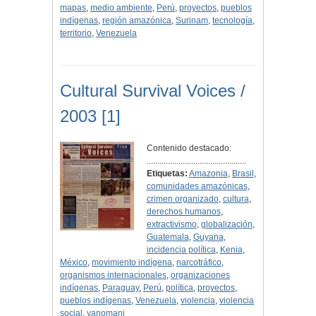
mapas
,
medio ambiente
,
Perú
,
proyectos
,
pueblos
indígenas
,
región amazónica
,
Surinam
,
tecnología
,
territorio
,
Venezuela
Cultural Survival Voices /
2003 [1]
Contenido destacado:
...............................................
Etiquetas:
Amazonia
,
Brasil
,
comunidades amazónicas
,
crimen organizado
,
cultura
,
derechos humanos
,
extractivismo
,
globalización
,
Guatemala
,
Guyana
,
incidencia política
,
Kenia
,
México
,
movimiento indígena
,
narcotráfico
,
organismos internacionales
,
organizaciones
indígenas
,
Paraguay
,
Perú
,
política
,
proyectos
,
pueblos indígenas
,
Venezuela
,
violencia
,
violencia
social
,
yanomani