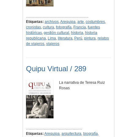
....................................................................
Etiquetas:
archivos
,
Arequipa
,
arte
,
costumbres
,
cronistas
,
cultura
,
fotografía
,
Francia
,
fuentes
históricas
,
gestión cultural
,
historia
,
historia
republicana
,
Lima
,
literatura
,
Perú
,
pintura
,
relatos
de viajeros
,
viajeros
Quipu Virtual / 289
La narrativa de Teresa Ruiz
Rosas
.............................................................
Etiquetas:
Arequipa
,
arquitectura
,
biografía
,