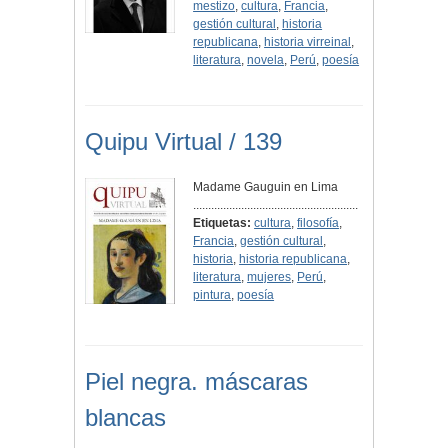
mestizo
,
cultura
,
Francia
,
gestión cultural
,
historia
republicana
,
historia virreinal
,
literatura
,
novela
,
Perú
,
poesía
Quipu Virtual / 139
Madame Gauguin en Lima
.......................................................
Etiquetas:
cultura
,
filosofía
,
Francia
,
gestión cultural
,
historia
,
historia republicana
,
literatura
,
mujeres
,
Perú
,
pintura
,
poesía
Piel negra. máscaras
blancas