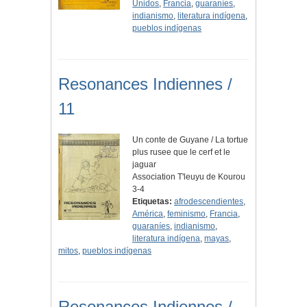
Unidos
,
Francia
,
guaraníes
,
indianismo
,
literatura indígena
,
pueblos indígenas
Resonances Indiennes /
11
Un conte de Guyane / La tortue
plus rusee que le cerf et le
jaguar
Association T'leuyu de Kourou
3-4
Etiquetas:
afrodescendientes
,
América
,
feminismo
,
Francia
,
guaraníes
,
indianismo
,
literatura indígena
,
mayas
,
mitos
,
pueblos indígenas
Resonances Indiennes /