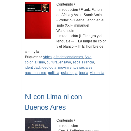
Contenido /
- Introducción / Frantz Fanon
en África y Asia - Samir Amin
- Prefacio / Leer a Fanon en el
siglo XXI - Immanuel
Wallerstein
- Introducción [I. El negro y el
lenguaje -- II. La mujer de color
y el blanco -- III. El hombre de
color y la…
Etiquetas:
África
,
afrodescendientes
,
Asia
,
colonialismo
,
cultura
,
ensayo
,
ética
,
Francia
,
identidad
,
ideología
,
movimientos sociales
,
nacionalismo
,
política
,
psicología
,
teoría
,
violencia
Ni con Lima ni con
Buenos Aires
Contenido /
- Introducción