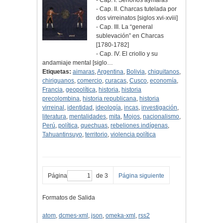
- Cap. I. Señoríos aymaras
- Cap. II. Charcas tutelada por
dos virreinatos [siglos xvi-xviii]
- Cap. III. La “general
sublevación” en Charcas
[1780-1782]
- Cap. IV. El criollo y su
andamiaje mental [siglo…
Etiquetas:
aimaras
,
Argentina
,
Bolivia
,
chiquitanos
,
chiriguanos
,
comercio
,
curacas
,
Cusco
,
economía
,
Francia
,
geopolítica
,
historia
,
historia
precolombina
,
historia republicana
,
historia
virreinal
,
identidad
,
ideología
,
incas
,
investigación
,
literatura
,
mentalidades
,
mita
,
Mojos
,
nacionalismo
,
Perú
,
política
,
quechuas
,
rebeliones indígenas
,
Tahuantinsuyo
,
territorio
,
violencia política
Página
de 3
Página siguiente
Formatos de Salida
atom
,
dcmes-xml
,
json
,
omeka-xml
,
rss2