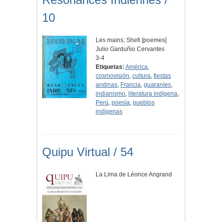
10
Les mains; Shefi [poemes]
Julio Garduñio Cervantes
3-4
Etiquetas:
América
,
cosmovisión
,
cultura
,
fiestas
andinas
,
Francia
,
guaraníes
,
indianismo
,
literatura indígena
,
Perú
,
poesía
,
pueblos
indígenas
Quipu Virtual / 54
La Lima de Léonce Angrand