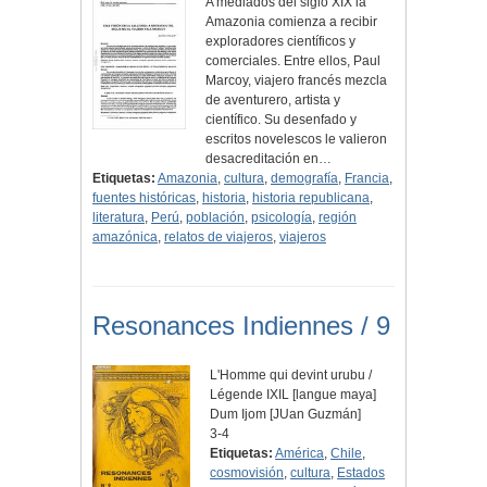
A mediados del siglo XIX la
Amazonia comienza a recibir
exploradores científicos y
comerciales. Entre ellos, Paul
Marcoy, viajero francés mezcla
de aventurero, artista y
científico. Su desenfado y
escritos novelescos le valieron
desacreditación en…
Etiquetas:
Amazonia
,
cultura
,
demografía
,
Francia
,
fuentes históricas
,
historia
,
historia republicana
,
literatura
,
Perú
,
población
,
psicología
,
región
amazónica
,
relatos de viajeros
,
viajeros
Resonances Indiennes / 9
L'Homme qui devint urubu /
Légende IXIL [langue maya]
Dum Ijom [JUan Guzmán]
3-4
Etiquetas:
América
,
Chile
,
cosmovisión
,
cultura
,
Estados