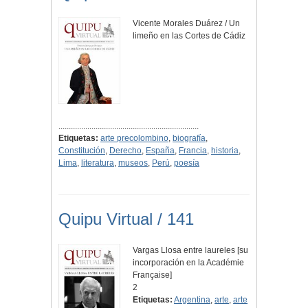
Vicente Morales Duárez / Un
limeño en las Cortes de Cádiz
....................................................................
Etiquetas:
arte precolombino
,
biografía
,
Constitución
,
Derecho
,
España
,
Francia
,
historia
,
Lima
,
literatura
,
museos
,
Perú
,
poesía
Quipu Virtual / 141
Vargas Llosa entre laureles [su
incorporación en la Académie
Française]
2
Etiquetas:
Argentina
,
arte
,
arte