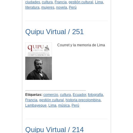
ciudades
,
cultura
,
Francia
,
gestión cultural
,
Lima
,
literatura
,
mujeres
,
novela
,
Perú
Quipu Virtual / 251
Courret y la memoria de Lima
....................................................................
Etiquetas:
comercio
,
cultura
,
Ecuador
,
fotografía
,
Francia
,
gestión cultural
,
historia precolombina
,
Lambayeque
,
Lima
,
música
,
Perú
Quipu Virtual / 214