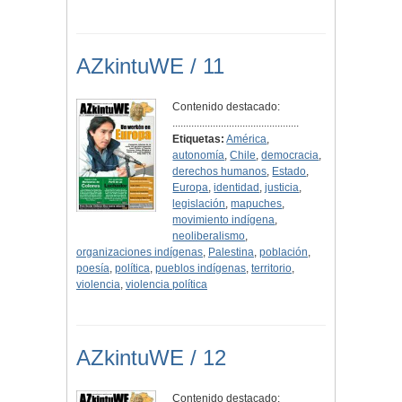
AZkintuWE / 11
Contenido destacado:
...............................................
Etiquetas:
América
,
autonomía
,
Chile
,
democracia
,
derechos humanos
,
Estado
,
Europa
,
identidad
,
justicia
,
legislación
,
mapuches
,
movimiento indígena
,
neoliberalismo
,
organizaciones indígenas
,
Palestina
,
población
,
poesía
,
política
,
pueblos indígenas
,
territorio
,
violencia
,
violencia política
AZkintuWE / 12
Contenido destacado: