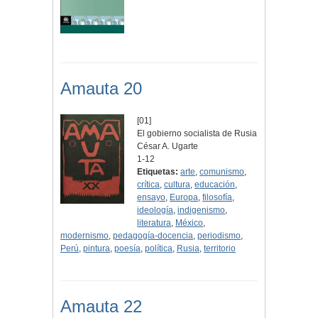
Amauta 20
[01]
El gobierno socialista de Rusia
César A. Ugarte
1-12
Etiquetas:
arte
,
comunismo
,
crítica
,
cultura
,
educación
,
ensayo
,
Europa
,
filosofía
,
ideología
,
indigenismo
,
literatura
,
México
,
modernismo
,
pedagogía-docencia
,
periodismo
,
Perú
,
pintura
,
poesía
,
política
,
Rusia
,
territorio
Amauta 22