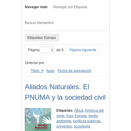
Navegar todo
Navegar por Etiqueta
Buscar elementos
Etiquetas: Europa
Página
de 8
Página siguiente
Ordenar por:
Título
Autor
Fecha de agregación
Aliados Naturales. El
PNUMA y la sociedad civil
Etiquetas:
África
,
América del
norte
,
Asia
,
Europa
,
medio
ambiente
,
políticas públicas
,
proyectos
,
sociología