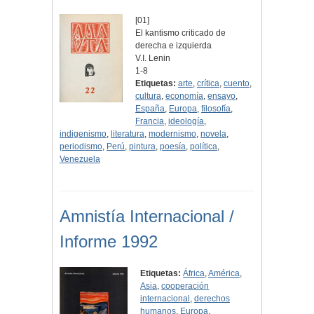
[01]
El kantismo criticado de
derecha e izquierda
V.I. Lenin
1-8
Etiquetas:
arte
,
crítica
,
cuento
,
cultura
,
economía
,
ensayo
,
España
,
Europa
,
filosofía
,
Francia
,
ideología
,
indigenismo
,
literatura
,
modernismo
,
novela
,
periodismo
,
Perú
,
pintura
,
poesía
,
política
,
Venezuela
Amnistía Internacional /
Informe 1992
Etiquetas:
África
,
América
,
Asia
,
cooperación
internacional
,
derechos
humanos
,
Europa
,