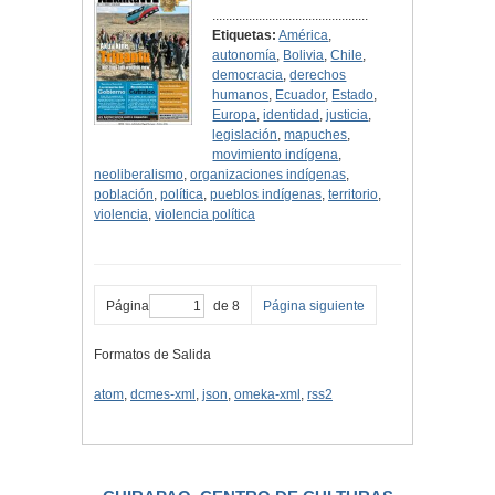
...............................................
Etiquetas:
América
,
autonomía
,
Bolivia
,
Chile
,
democracia
,
derechos
humanos
,
Ecuador
,
Estado
,
Europa
,
identidad
,
justicia
,
legislación
,
mapuches
,
movimiento indígena
,
neoliberalismo
,
organizaciones indígenas
,
población
,
política
,
pueblos indígenas
,
territorio
,
violencia
,
violencia política
Página
de 8
Página siguiente
Formatos de Salida
atom
,
dcmes-xml
,
json
,
omeka-xml
,
rss2