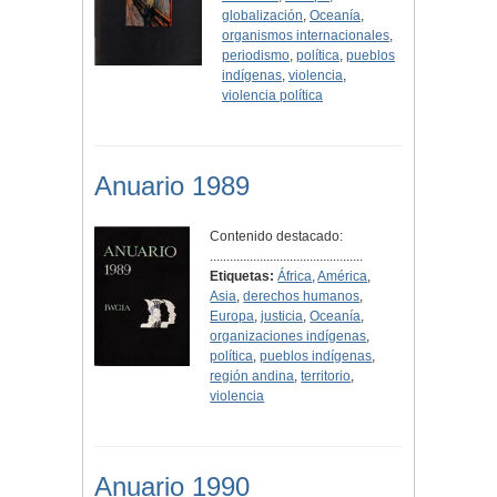
globalización
,
Oceanía
,
organismos internacionales
,
periodismo
,
política
,
pueblos
indígenas
,
violencia
,
violencia política
Anuario 1989
Contenido destacado:
..............................................
Etiquetas:
África
,
América
,
Asia
,
derechos humanos
,
Europa
,
justicia
,
Oceanía
,
organizaciones indígenas
,
política
,
pueblos indígenas
,
región andina
,
territorio
,
violencia
Anuario 1990