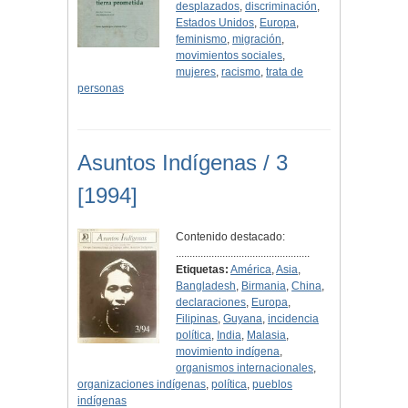
desplazados
,
discriminación
,
Estados Unidos
,
Europa
,
feminismo
,
migración
,
movimientos sociales
,
mujeres
,
racismo
,
trata de
personas
Asuntos Indígenas / 3
[1994]
Contenido destacado:
.................................................
Etiquetas:
América
,
Asia
,
Bangladesh
,
Birmania
,
China
,
declaraciones
,
Europa
,
Filipinas
,
Guyana
,
incidencia
política
,
India
,
Malasia
,
movimiento indígena
,
organismos internacionales
,
organizaciones indígenas
,
política
,
pueblos
indígenas