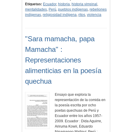
Etiquetas:
Ecuador
,
historia
,
historia virreinal
,
mentalidades
,
Perú
,
pueblos indígenas
,
rebeliones
indígenas
,
religiosidad indígena
,
ritos
,
violencia
"Sara mamacha, papa
Mamacha" :
Representaciones
alimenticias en la poesía
quechua
Ensayo que explora la
representación de la comida en
la poesía escrita por ocho
poetas quechuas de Perú y
Ecuador entre los años 1957-
2009. Ecuador : Dida Aguirre,
Ariruma Kowii, Eduardo
Ninamango Mallqui; Perú :