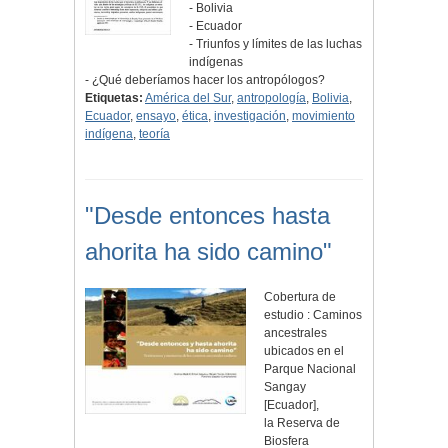
- Bolivia
- Ecuador
- Triunfos y límites de las luchas
indígenas
- ¿Qué deberíamos hacer los antropólogos?
Etiquetas:
América del Sur
,
antropología
,
Bolivia
,
Ecuador
,
ensayo
,
ética
,
investigación
,
movimiento
indígena
,
teoría
"Desde entonces hasta
ahorita ha sido camino"
Cobertura de
estudio : Caminos
ancestrales
ubicados en el
Parque Nacional
Sangay
[Ecuador],
la Reserva de
Biosfera