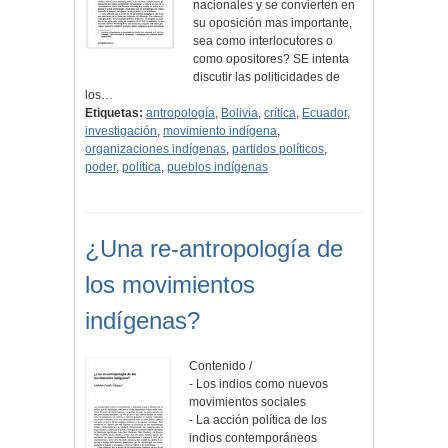
nacionales y se convierten en
su oposición mas importante,
sea como interlocutores o
como opositores? SE intenta
discutir las politicidades de
los…
Etiquetas:
antropología
,
Bolivia
,
crítica
,
Ecuador
,
investigación
,
movimiento indígena
,
organizaciones indígenas
,
partidos políticos
,
poder
,
política
,
pueblos indígenas
¿Una re-antropología de
los movimientos
indígenas?
Contenido /
- Los indios como nuevos
movimientos sociales
- La acción política de los
indios contemporáneos