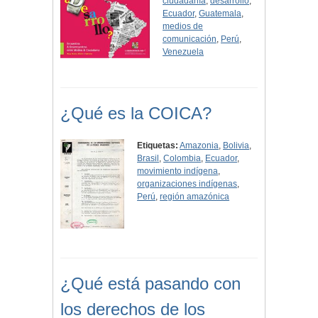
ciudadanía
,
desarrollo
,
Ecuador
,
Guatemala
,
medios de
comunicación
,
Perú
,
Venezuela
¿Qué es la COICA?
Etiquetas:
Amazonia
,
Bolivia
,
Brasil
,
Colombia
,
Ecuador
,
movimiento indígena
,
organizaciones indígenas
,
Perú
,
región amazónica
¿Qué está pasando con
los derechos de los