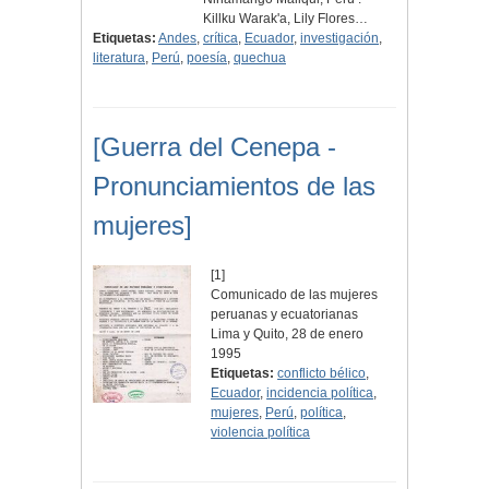
Killku Warak'a, Lily Flores…
Etiquetas:
Andes
,
crítica
,
Ecuador
,
investigación
,
literatura
,
Perú
,
poesía
,
quechua
[Guerra del Cenepa -
Pronunciamientos de las
mujeres]
[1]
Comunicado de las mujeres
peruanas y ecuatorianas
Lima y Quito, 28 de enero
1995
Etiquetas:
conflicto bélico
,
Ecuador
,
incidencia política
,
mujeres
,
Perú
,
política
,
violencia política