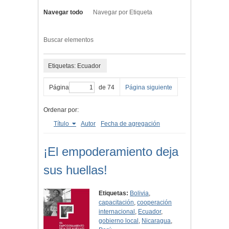
Navegar todo
Navegar por Etiqueta
Buscar elementos
Etiquetas: Ecuador
Página
de 74
Página siguiente
Ordenar por:
Título
Autor
Fecha de agregación
¡El empoderamiento deja
sus huellas!
Etiquetas:
Bolivia
,
capacitación
,
cooperación
internacional
,
Ecuador
,
gobierno local
,
Nicaragua
,