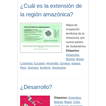
¿Cuál es la extensión de
la región amazónica?
Mapa de
ocupación
territorial de la
Amazonia, por
nueve países
de Sudamérica
Etiquetas:
Amazonia
,
Bolivia
,
Brasil
,
Colombia
,
Ecuador
,
geografía
,
Guyana
,
mapas
,
Perú
,
Surinam
,
territorio
,
Venezuela
¿Desarrollo?
Etiquetas:
Argentina
,
Bolivia
,
Brasil
,
Chile
,