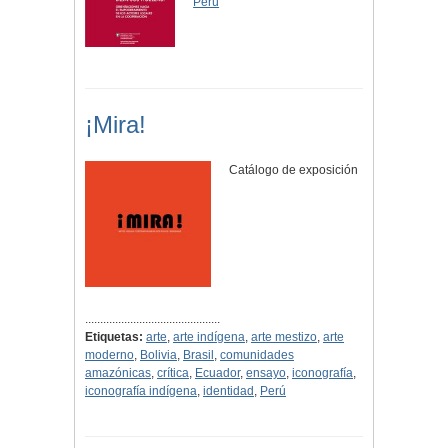
Perú
¡Mira!
Catálogo de exposición
.............................................
Etiquetas:
arte
,
arte indígena
,
arte mestizo
,
arte
moderno
,
Bolivia
,
Brasil
,
comunidades
amazónicas
,
crítica
,
Ecuador
,
ensayo
,
iconografía
,
iconografía indígena
,
identidad
,
Perú