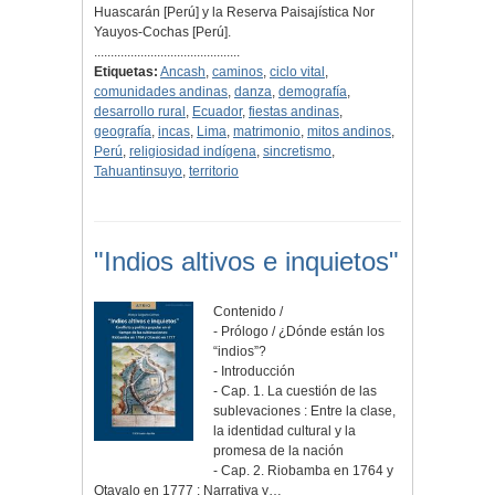
Huascarán [Perú] y la Reserva Paisajística Nor
Yauyos-Cochas [Perú].
............................................
Etiquetas:
Ancash
,
caminos
,
ciclo vital
,
comunidades andinas
,
danza
,
demografía
,
desarrollo rural
,
Ecuador
,
fiestas andinas
,
geografía
,
incas
,
Lima
,
matrimonio
,
mitos andinos
,
Perú
,
religiosidad indígena
,
sincretismo
,
Tahuantinsuyo
,
territorio
"Indios altivos e inquietos"
Contenido /
- Prólogo / ¿Dónde están los
“indios”?
- Introducción
- Cap. 1. La cuestión de las
sublevaciones : Entre la clase,
la identidad cultural y la
promesa de la nación
- Cap. 2. Riobamba en 1764 y
Otavalo en 1777 : Narrativa y…