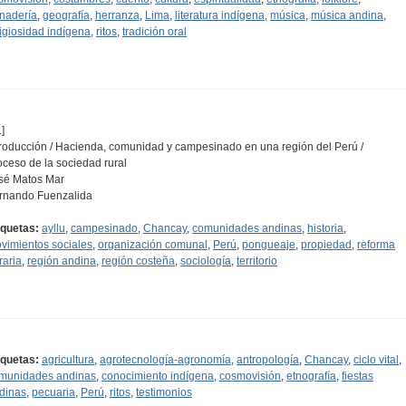
nadería
,
geografía
,
herranza
,
Lima
,
literatura indígena
,
música
,
música andina
,
ligiosidad indígena
,
ritos
,
tradición oral
]
troducción / Hacienda, comunidad y campesinado en una región del Perú /
oceso de la sociedad rural
sé Matos Mar
rnando Fuenzalida
iquetas:
ayllu
,
campesinado
,
Chancay
,
comunidades andinas
,
historia
,
vimientos sociales
,
organización comunal
,
Perú
,
pongueaje
,
propiedad
,
reforma
raria
,
región andina
,
región costeña
,
sociología
,
territorio
iquetas:
agricultura
,
agrotecnología-agronomía
,
antropología
,
Chancay
,
ciclo vital
,
munidades andinas
,
conocimiento indígena
,
cosmovisión
,
etnografía
,
fiestas
dinas
,
pecuaria
,
Perú
,
ritos
,
testimonios