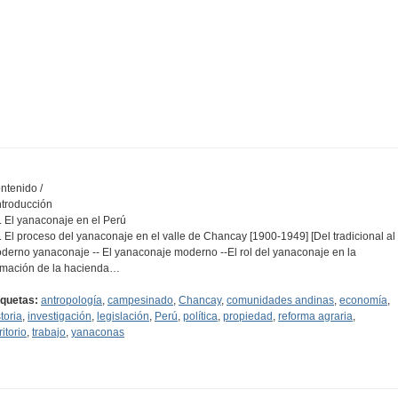
ntenido /
Introducción
1. El yanaconaje en el Perú
2. El proceso del yanaconaje en el valle de Chancay [1900-1949] [Del tradicional al
derno yanaconaje -- El yanaconaje moderno --El rol del yanaconaje en la
rmación de la hacienda…
iquetas:
antropología
,
campesinado
,
Chancay
,
comunidades andinas
,
economía
,
toria
,
investigación
,
legislación
,
Perú
,
política
,
propiedad
,
reforma agraria
,
ritorio
,
trabajo
,
yanaconas