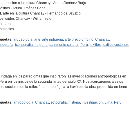
Introducción a la cultura Chancay - Arturo Jiménez Borja
Rostros - Arturo Jiménez Borja
EL arte en la cultura Chancay - Fernando de Szyszlo
Los tejidos Chancay - William reid
Animales
Abstractos
iquetas:
arqueología
,
arte
,
arte indígena
,
arte precolombino
,
Chancay
,
onografía
,
iconografía indígena
,
patrimonio cultural
,
Perú
,
textiles
,
textiles costeños
 indaga en los paradigmas que inspiraron las investigaciones antropológicas en
 Perú en los inicios de la segunda mitad del siglo XX. Nos acercaremos a estos
os, cruciales en la reflexión antropológica, a través de la obra producida en torno
…
iquetas:
antropología
,
Chancay
,
etnografía
,
historia
,
investigación
,
Lima
,
Perú