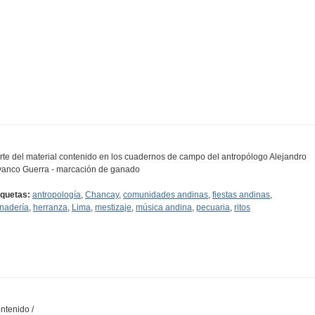
rte del material contenido en los cuadernos de campo del antropólogo Alejandro
vanco Guerra - marcación de ganado
iquetas:
antropología
,
Chancay
,
comunidades andinas
,
fiestas andinas
,
nadería
,
herranza
,
Lima
,
mestizaje
,
música andina
,
pecuaria
,
ritos
ntenido /