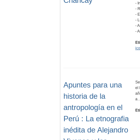
Chancay
- 
- 
- 
- 
- 
- 
Et
ic
Se
Apuntes para una
el
añ
historia de la
a
antropología en el
Et
Perú : La etnografia
inédita de Alejandro