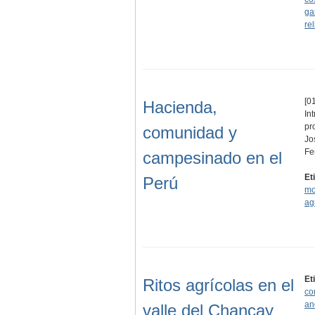
ga
re
[01
Hacienda,
In
pr
comunidad y
Jo
Fe
campesinado en el
Et
Perú
mo
ag
Et
Ritos agrícolas en el
co
an
valle del Chancay