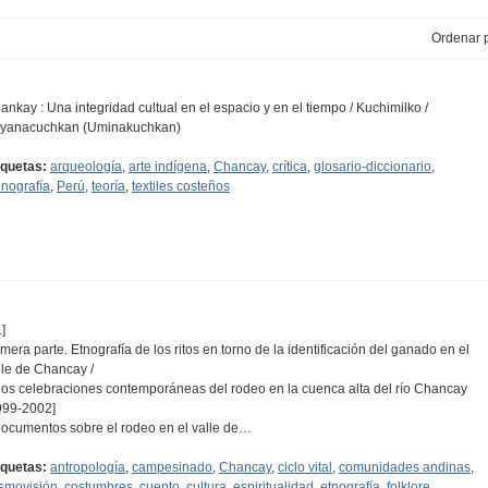
Ordenar p
ankay : Una integridad cultual en el espacio y en el tiempo / Kuchimilko /
yanacuchkan (Uminakuchkan)
iquetas:
arqueología
,
arte indígena
,
Chancay
,
crítica
,
glosario-diccionario
,
onografía
,
Perú
,
teoría
,
textiles costeños
]
imera parte. Etnografía de los ritos en torno de la identificación del ganado en el
lle de Chancay /
Dos celebraciones contemporáneas del rodeo en la cuenca alta del río Chancay
999-2002]
Documentos sobre el rodeo en el valle de…
iquetas:
antropología
,
campesinado
,
Chancay
,
ciclo vital
,
comunidades andinas
,
smovisión
,
costumbres
,
cuento
,
cultura
,
espiritualidad
,
etnografía
,
folklore
,