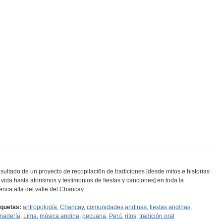
sultado de un proyecto de recopilaci6n de tradiciones [desde mitos e historias
 vida hasta aforismos y testimonios de fiestas y canciones] en toda la
enca alta del valle del Chancay
iquetas:
antropología
,
Chancay
,
comunidades andinas
,
fiestas andinas
,
nadería
,
Lima
,
música andina
,
pecuaria
,
Perú
,
ritos
,
tradición oral