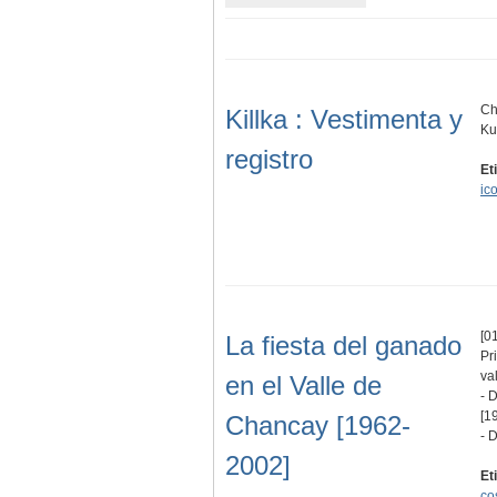
Ch
Killka : Vestimenta y
Ku
registro
Et
ic
[01
La fiesta del ganado
Pr
va
en el Valle de
- 
[1
Chancay [1962-
- 
2002]
Et
co