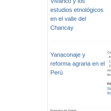
Vivanco y los
estudios etnológicos
en el valle del
Chancay
Co
Yanaconaje y
- 
- 
reforma agraria en el
- 
mo
Perú
fo
Et
his
ter
Formatos de Salida