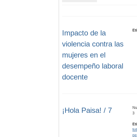
Et
Impacto de la
violencia contra las
mujeres en el
desempeño laboral
docente
Nu
¡Hola Paisa! / 7
3
Et
fol
pe