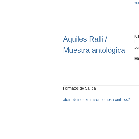
te
[01
Aquiles Ralli /
La
Jo
Muestra antológica
Et
Formatos de Salida
atom
,
dcmes-xml
,
json
,
omeka-xml
,
rss2