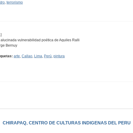
atro
,
terrorismo
]
 alucinada vulnerabilidad poética de Aquiles Ralli
rge Bernuy
iquetas:
arte
,
Callao
,
Lima
,
Perú
,
pintura
CHIRAPAQ, CENTRO DE CULTURAS INDIGENAS DEL PERU