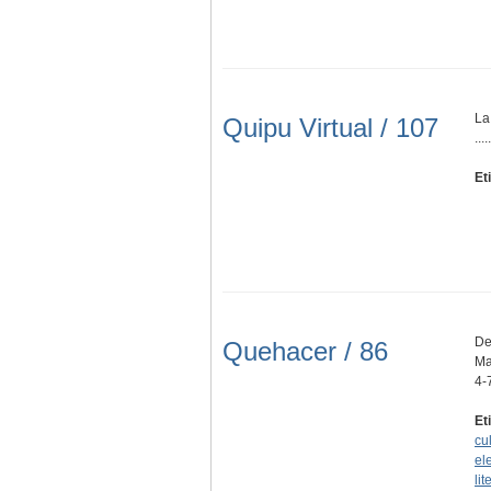
La
Quipu Virtual / 107
.....
Et
De
Quehacer / 86
Ma
4-
Et
cu
el
lit