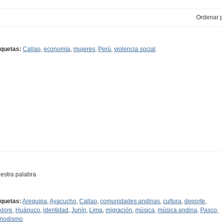
Ordenar p
iquetas:
Callao
,
economía
,
mujeres
,
Perú
,
violencia social
estra palabra
iquetas:
Arequipa
,
Ayacucho
,
Callao
,
comunidades andinas
,
cultura
,
deporte
,
klore
,
Huánuco
,
identidad
,
Junín
,
Lima
,
migración
,
música
,
música andina
,
Pasco
,
riodismo