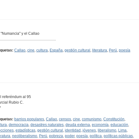
 "Numancia" y el Callao
............................................................
iquetas:
Callao
,
cine
,
cultura
,
España
,
gestión cultural
,
literatura
,
Perú
,
poesía
l referéndum al 95
rcial Rubio C.
7
iquetas:
barrios populares
,
Callao
,
censos
,
cine
,
comunismo
,
Constitución
,
ltura
,
democracia
,
desastres naturales
,
deuda externa
,
economía
,
educación
,
ecciones
,
estadísticas
,
gestión cultural
,
identidad
,
jóvenes
,
liberalismo
,
Lima
,
eratura
,
neoliberalismo
,
Perú
,
pobreza
,
poder
,
poesía
,
política
,
políticas públicas
,