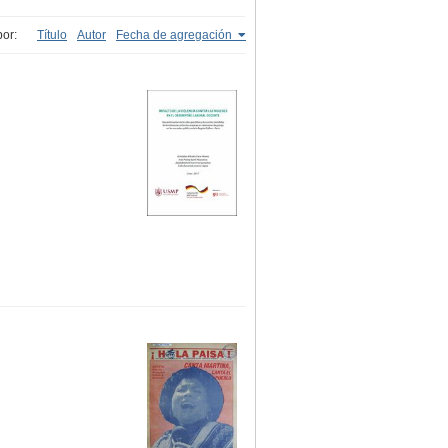
or:
Título
Autor
Fecha de agregación