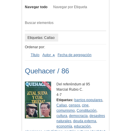
Navegar todo
Navegar por Etiqueta
Buscar elementos
Etiquetas: Callao
Ordenar por:
Título
Autor
Fecha de agregación
Quehacer / 86
Del referéndum al 95
Marcial Rubio C.
4-7
Etiquetas:
barrios populares
,
Callao
,
censos
,
cine
,
comunismo
,
Constitución
,
cultura
,
democracia
,
desastres
naturales
,
deuda externa
,
economía
,
educación
,