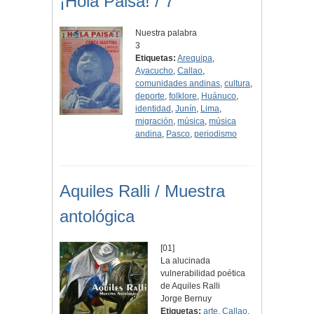
¡Hola Paisa! / 7
Nuestra palabra
3
Etiquetas:
Arequipa
,
Ayacucho
,
Callao
,
comunidades andinas
,
cultura
,
deporte
,
folklore
,
Huánuco
,
identidad
,
Junín
,
Lima
,
migración
,
música
,
música
andina
,
Pasco
,
periodismo
Aquiles Ralli / Muestra
antológica
[01]
La alucinada
vulnerabilidad poética
de Aquiles Ralli
Jorge Bernuy
Etiquetas:
arte
,
Callao
,