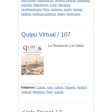
elecciones
,
estadísticas
,
gestión cultural
,
identidad
,
jóvenes
,
liberalismo
,
Lima
,
literatura
,
neoliberalismo
,
Perú
,
pobreza
,
poder
,
poesía
,
política
,
políticas públicas
,
teatro
,
terrorismo
Quipu Virtual / 107
La "Numancia" y el Callao
.................................................................
Etiquetas:
Callao
,
cine
,
cultura
,
España
,
gestión
cultural
,
literatura
,
Perú
,
poesía