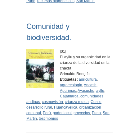
Puno
,
recursos biogenéticos
,
San Martín
Comunidad y
biodiversidad.
[01]
El ayllu y su organicidad en la
crianza de la diversidad en la
chacra
Grimaldo Rengifo
Etiquetas:
agricultura
,
agroecología
,
Ancash
,
Apurimac
,
Ayacucho
,
ayllu
,
Cajamarca
,
comunidades
andinas
,
cosmovisión
,
crianza mutua
,
Cusco
,
desarrollo rural
,
Huancavelica
,
organización
comunal
,
Perú
,
poder local
,
proyectos
,
Puno
,
San
Martín
,
testimonios