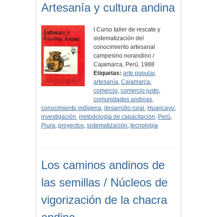
Artesanía y cultura andina
I Curso taller de rescate y
sistematización del
conocimiento artesanal
campesino norandino /
Cajamarca, Perú, 1988
Etiquetas:
arte popular
,
artesanía
,
Cajamarca
,
comercio
,
comercio justo
,
comunidades andinas
,
conocimiento indígena
,
desarrollo rural
,
Huancayo
,
investigación
,
metodología de capacitación
,
Perú
,
Piura
,
proyectos
,
sistematización
,
tecnología
Los caminos andinos de
las semillas / Núcleos de
vigorización de la chacra