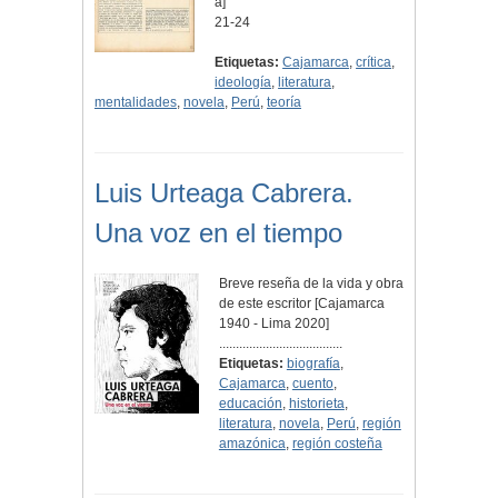
a]
21-24
Etiquetas:
Cajamarca
,
crítica
,
ideología
,
literatura
,
mentalidades
,
novela
,
Perú
,
teoría
Luis Urteaga Cabrera.
Una voz en el tiempo
Breve reseña de la vida y obra
de este escritor [Cajamarca
1940 - Lima 2020]
.....................................
Etiquetas:
biografía
,
Cajamarca
,
cuento
,
educación
,
historieta
,
literatura
,
novela
,
Perú
,
región
amazónica
,
región costeña