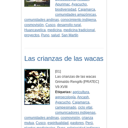
Apurimac
,
Ayacucho
,
biodiversidad
,
Cajamarca
,
comunidades amazónicas
,
comunidades andinas
,
conocimiento indígena
,
cosmovisión
,
Cusco
,
desarrollo rural
,
Huancavelica
,
medicina
,
medicina tradicional
,
proyectos
,
Puno
,
salud
,
San Martín
Las crianzas de las wacas
[01]
Las crianzas de las wacas
Grimaldo Rengifo [PRATEC]
VII-XVIII
Etiquetas:
agricultura
,
agroecología
,
Ancash
,
Ayacucho
,
Cajamarca
,
campesinado
,
ciclo vital
,
comunicadores indígenas
,
comunidades andinas
,
cosmovisión
,
crianza
mutua
,
Cusco
,
espiritualidad
,
pastores
,
Perú
,