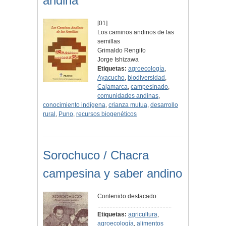
andina
[01]
Los caminos andinos de las
semillas
Grimaldo Rengifo
Jorge Ishizawa
Etiquetas:
agroecología
,
Ayacucho
,
biodiversidad
,
Cajamarca
,
campesinado
,
comunidades andinas
,
conocimiento indígena
,
crianza mutua
,
desarrollo
rural
,
Puno
,
recursos biogenéticos
Sorochuco / Chacra
campesina y saber andino
Contenido destacado:
.................................................
Etiquetas:
agricultura
,
agroecología
,
alimentos