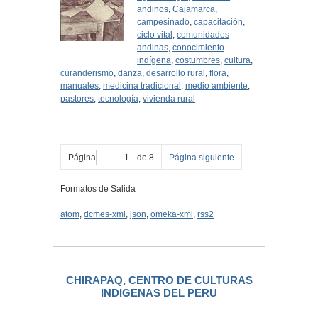
andinos
,
Cajamarca
,
campesinado
,
capacitación
,
ciclo vital
,
comunidades
andinas
,
conocimiento
indígena
,
costumbres
,
cultura
,
curanderismo
,
danza
,
desarrollo rural
,
flora
,
manuales
,
medicina tradicional
,
medio ambiente
,
pastores
,
tecnología
,
vivienda rural
Página
de 8
Página siguiente
Formatos de Salida
atom
,
dcmes-xml
,
json
,
omeka-xml
,
rss2
CHIRAPAQ, CENTRO DE CULTURAS
INDIGENAS DEL PERU