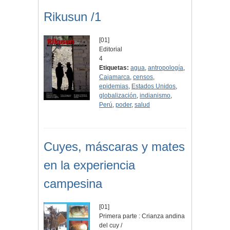
Rikusun /1
[01]
Editorial
4
Etiquetas:
agua
,
antropología
,
Cajamarca
,
censos
,
epidemias
,
Estados Unidos
,
globalización
,
indianismo
,
Perú
,
poder
,
salud
Cuyes, máscaras y mates
en la experiencia
campesina
[01]
Primera parte : Crianza andina
del cuy /