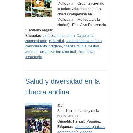
Mollepata -- Organización de
la colectividad natural -- La
chacra campesina en
Mollepata -- Mollepata y la
ciudad] - Edin Alva Plascencia
; Teoladio Angulo…
Etiquetas:
agroecología
,
agua
,
Cajamarca
,
campesinado
,
ciclo vital
,
comunidades andinas
,
conocimiento indígena
,
crianza mutua
,
fiestas
andinas
,
organización comunal
,
Perú
,
ritos
,
tecnología
Salud y diversidad en la
chacra andina
[01]
Salud en la chacra y en la
pacha andinos
Grimaldo Rengifo Vásquez
Etiquetas:
abonos orgánicos
,
agroecología
,
Ancash
,