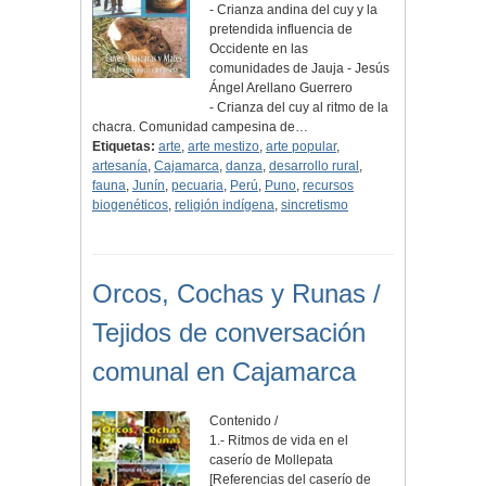
- Crianza andina del cuy y la
pretendida influencia de
Occidente en las
comunidades de Jauja - Jesús
Ángel Arellano Guerrero
- Crianza del cuy al ritmo de la
chacra. Comunidad campesina de…
Etiquetas:
arte
,
arte mestizo
,
arte popular
,
artesanía
,
Cajamarca
,
danza
,
desarrollo rural
,
fauna
,
Junín
,
pecuaria
,
Perú
,
Puno
,
recursos
biogenéticos
,
religión indígena
,
sincretismo
Orcos, Cochas y Runas /
Tejidos de conversación
comunal en Cajamarca
Contenido /
1.- Ritmos de vida en el
caserío de Mollepata
[Referencias del caserío de