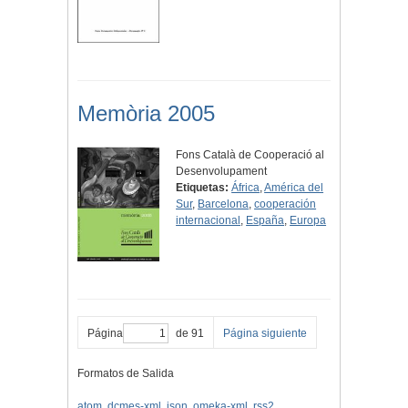
Memòria 2005
Fons Català de Cooperació al
Desenvolupament
Etiquetas:
África
,
América del
Sur
,
Barcelona
,
cooperación
internacional
,
España
,
Europa
Página
de 91
Página siguiente
Formatos de Salida
atom
,
dcmes-xml
,
json
,
omeka-xml
,
rss2