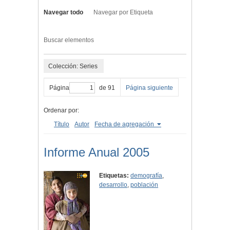
Navegar todo
Navegar por Etiqueta
Buscar elementos
Colección: Series
Página
de 91
Página siguiente
Ordenar por:
Título
Autor
Fecha de agregación
Informe Anual 2005
Etiquetas:
demografía
,
desarrollo
,
población