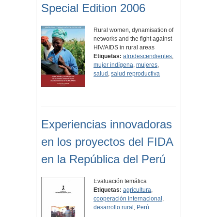
Special Edition 2006
Rural women, dynamisation of
networks and the fight against
HIV/AIDS in rural areas
Etiquetas:
afrodescendientes
,
mujer indígena
,
mujeres
,
salud
,
salud reproductiva
Experiencias innovadoras
en los proyectos del FIDA
en la República del Perú
Evaluación temática
Etiquetas:
agricultura
,
cooperación internacional
,
desarrollo rural
,
Perú