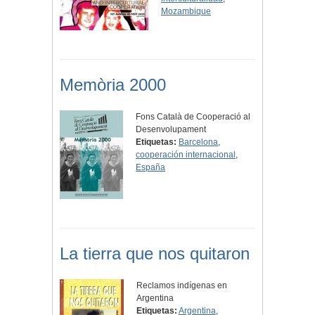
Mozambique
Memòria 2000
Fons Català de Cooperació al
Desenvolupament
Etiquetas:
Barcelona
,
cooperación internacional
,
España
La tierra que nos quitaron
Reclamos indígenas en
Argentina
Etiquetas:
Argentina
,