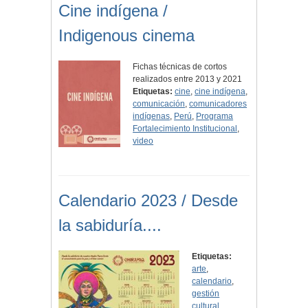
Cine indígena /
Indigenous cinema
Fichas técnicas de cortos
realizados entre 2013 y 2021
Etiquetas:
cine
,
cine indígena
,
comunicación
,
comunicadores
indígenas
,
Perú
,
Programa
Fortalecimiento Institucional
,
video
Calendario 2023 / Desde
la sabiduría....
Etiquetas:
arte
,
calendario
,
gestión
cultural
,