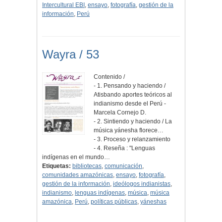
Intercultural EBI
,
ensayo
,
fotografía
,
gestión de la
información
,
Perú
Wayra / 53
Contenido /
- 1. Pensando y haciendo /
Atisbando aportes teóricos al
indianismo desde el Perú -
Marcela Cornejo D.
- 2. Sintiendo y haciendo / La
música yánesha florece…
- 3. Proceso y relanzamiento
- 4. Reseña : "Lenguas
indígenas en el mundo…
Etiquetas:
bibliotecas
,
comunicación
,
comunidades amazónicas
,
ensayo
,
fotografía
,
gestión de la información
,
ideólogos indianistas
,
indianismo
,
lenguas indígenas
,
música
,
música
amazónica
,
Perú
,
políticas públicas
,
yáneshas