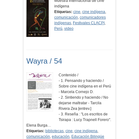
Muestra internacional de cine
indígena
Etiquetas:
cine
,
cine indígena
,
comunicación
,
comunicadores
indígenas
,
Festivales CLACPI
,
Perú
,
video
Wayra / 54
Contenido /
- 1. Pensando y haciendo /
Sobre cine indígena en el Perú
- Marcela Cornejo D.
- 2. Sintiendo y haciendo / No
dejarse maltratar - Tarcila
Rivera Zea [entrev.]
- 3. Reseña : "Los escritos de
Tsirapa : Lucy Trapnell Forero".
Elena Burga…
Etiquetas:
bibliotecas
,
cine
,
cine indígena
,
comunicación
,
educación
,
Educación Bilingüe