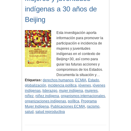
indígenas a 30 años de
Beijing
Esta investigación aporta
información para promover la
participación e incidencia de
mujeres y juventudes
indígenas en el contexto de
Beijing+30, así como para
guiar las futuras acciones y
compromisos de los Estados.
Documenta la situación y…
Etiquetas:
derechos humanos
,
ECMIA
,
Estado
,
globalización
,
incidencia política
,
jóvenes
,
jóvenes
indígenas
,
liderazgo
,
mujer indígena
,
mujeres
,
niñez
,
niñez indígena
,
organismos internacionales
,
organizaciones indígenas
,
política
,
Programa
Mujer Indígena
,
Publicaciones ECMIA
,
racismo
,
salud
,
salud reproductiva