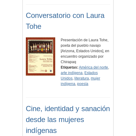
Conversatorio con Laura
Tohe
Presentación de Laura Tohe,
poeta del pueblo navajo
[Arizona, Estados Unidos], en
encuentro organizado por
Chirapaq
Etiquetas:
América del norte
,
arte indígena
,
Estados
Unidos
,
literatura
,
mujer
indígena
,
poesía
Cine, identidad y sanación
desde las mujeres
indígenas