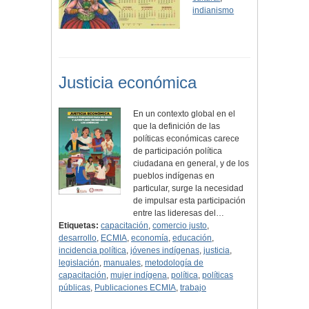
indianismo
Justicia económica
En un contexto global en el
que la definición de las
políticas económicas carece
de participación política
ciudadana en general, y de los
pueblos indígenas en
particular, surge la necesidad
de impulsar esta participación
entre las lideresas del…
Etiquetas:
capacitación
,
comercio justo
,
desarrollo
,
ECMIA
,
economía
,
educación
,
incidencia política
,
jóvenes indígenas
,
justicia
,
legislación
,
manuales
,
metodología de
capacitación
,
mujer indígena
,
política
,
políticas
públicas
,
Publicaciones ECMIA
,
trabajo