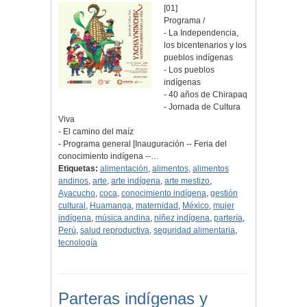
[01]
Programa /
- La Independencia,
los bicentenarios y los
pueblos indígenas
- Los pueblos
indígenas
- 40 años de Chirapaq
- Jornada de Cultura
Viva
- El camino del maíz
- Programa general [Inauguración -- Feria del
conocimiento indígena --…
Etiquetas:
alimentación
,
alimentos
,
alimentos
andinos
,
arte
,
arte indígena
,
arte mestizo
,
Ayacucho
,
coca
,
conocimiento indígena
,
gestión
cultural
,
Huamanga
,
maternidad
,
México
,
mujer
indígena
,
música andina
,
niñez indígena
,
partería
,
Perú
,
salud reproductiva
,
seguridad alimentaria
,
tecnología
Parteras indígenas y