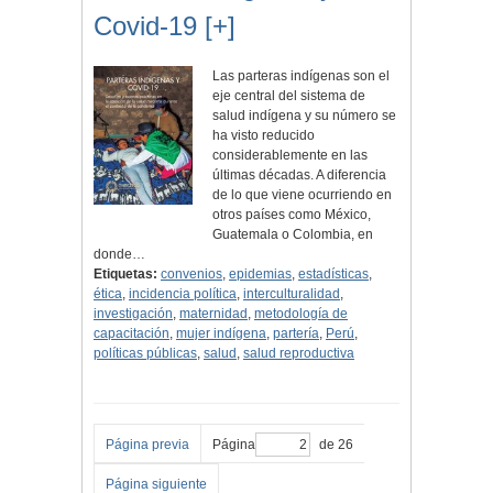
Covid-19 [+]
Las parteras indígenas son el
eje central del sistema de
salud indígena y su número se
ha visto reducido
considerablemente en las
últimas décadas. A diferencia
de lo que viene ocurriendo en
otros países como México,
Guatemala o Colombia, en
donde…
Etiquetas:
convenios
,
epidemias
,
estadísticas
,
ética
,
incidencia política
,
interculturalidad
,
investigación
,
maternidad
,
metodología de
capacitación
,
mujer indígena
,
partería
,
Perú
,
políticas públicas
,
salud
,
salud reproductiva
Página previa
Página
de 26
Página siguiente