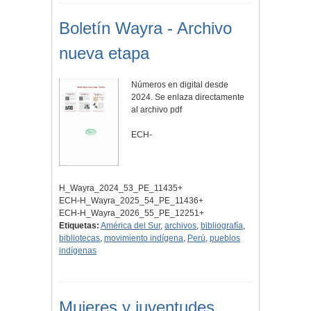
Boletín Wayra - Archivo
nueva etapa
Números en digital desde
2024. Se enlaza directamente
al archivo pdf
ECH-
H_Wayra_2024_53_PE_11435+
ECH-H_Wayra_2025_54_PE_11436+
ECH-H_Wayra_2026_55_PE_12251+
Etiquetas:
América del Sur
,
archivos
,
bibliografía
,
bibliotecas
,
movimiento indígena
,
Perú
,
pueblos
indígenas
Mujeres y juventudes