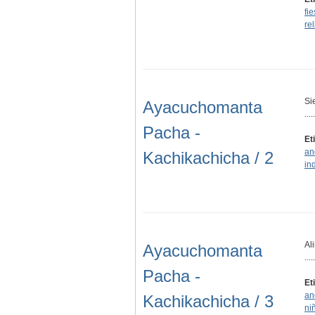
fi
re
Si
Ayacuchomanta
.....
Pacha -
Et
an
Kachikachicha / 2
in
Al
Ayacuchomanta
.....
Pacha -
Et
an
Kachikachicha / 3
ni