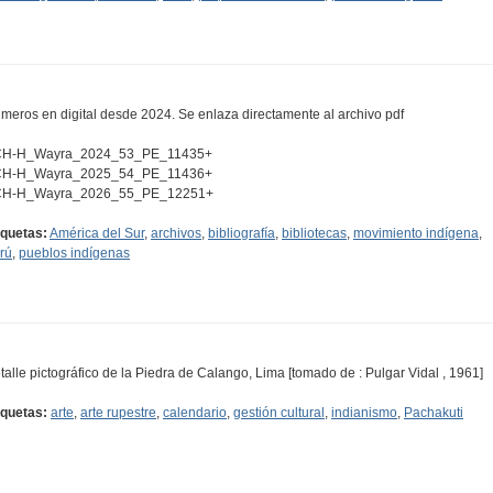
meros en digital desde 2024. Se enlaza directamente al archivo pdf
H-H_Wayra_2024_53_PE_11435+
H-H_Wayra_2025_54_PE_11436+
H-H_Wayra_2026_55_PE_12251+
iquetas:
América del Sur
,
archivos
,
bibliografía
,
bibliotecas
,
movimiento indígena
,
rú
,
pueblos indígenas
talle pictográfico de la Piedra de Calango, Lima [tomado de : Pulgar Vidal , 1961]
iquetas:
arte
,
arte rupestre
,
calendario
,
gestión cultural
,
indianismo
,
Pachakuti