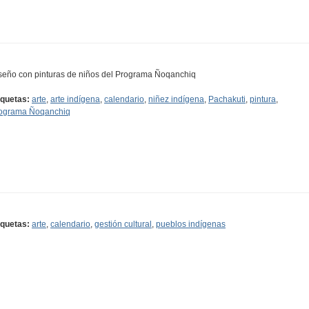
seño con pinturas de niños del Programa Ñoqanchiq
iquetas:
arte
,
arte indígena
,
calendario
,
niñez indígena
,
Pachakuti
,
pintura
,
ograma Ñoqanchiq
iquetas:
arte
,
calendario
,
gestión cultural
,
pueblos indígenas