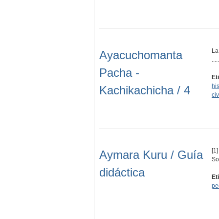
La
Ayacuchomanta
.....
Pacha -
Et
his
Kachikachicha / 4
civ
[1]
Aymara Kuru / Guía
So
didáctica
Et
pe