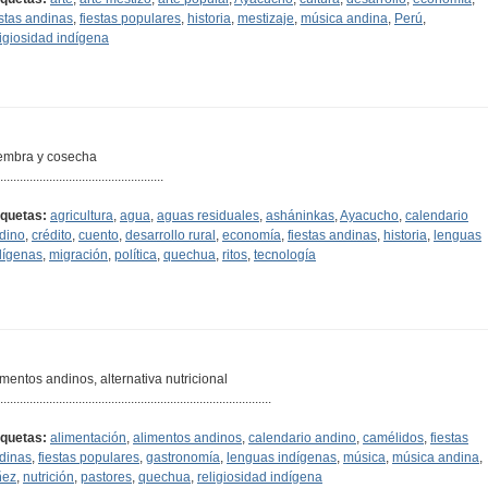
estas andinas
,
fiestas populares
,
historia
,
mestizaje
,
música andina
,
Perú
,
ligiosidad indígena
embra y cosecha
..................................................
iquetas:
agricultura
,
agua
,
aguas residuales
,
asháninkas
,
Ayacucho
,
calendario
dino
,
crédito
,
cuento
,
desarrollo rural
,
economía
,
fiestas andinas
,
historia
,
lenguas
dígenas
,
migración
,
política
,
quechua
,
ritos
,
tecnología
imentos andinos, alternativa nutricional
...................................................................................
iquetas:
alimentación
,
alimentos andinos
,
calendario andino
,
camélidos
,
fiestas
dinas
,
fiestas populares
,
gastronomía
,
lenguas indígenas
,
música
,
música andina
,
ñez
,
nutrición
,
pastores
,
quechua
,
religiosidad indígena