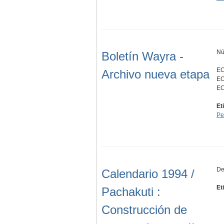
Nú
Boletín Wayra -
EC
Archivo nueva etapa
EC
EC
Et
Pe
De
Calendario 1994 /
Et
Pachakuti :
Construcción de