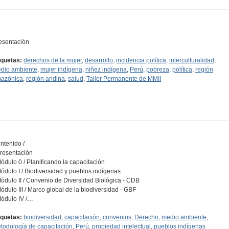
esentación
iquetas:
derechos de la mujer
,
desarrollo
,
incidencia política
,
interculturalidad
,
dio ambiente
,
mujer indígena
,
niñez indígena
,
Perú
,
pobreza
,
política
,
región
azónica
,
región andina
,
salud
,
Taller Permanente de MMII
ntenido /
Presentación
Módulo 0 / Planificando la capacitación
Módulo I / Biodiversidad y pueblos indígenas
Módulo II / Convenio de Diversidad Biológica - CDB
Módulo III / Marco global de la biodiversidad - GBF
Módulo IV /…
iquetas:
biodiversidad
,
capacitación
,
convenios
,
Derecho
,
medio ambiente
,
todología de capacitación
,
Perú
,
propiedad intelectual
,
pueblos indígenas