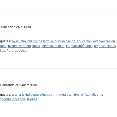
 educación en el Perú
.........................................................
iquetas:
Ayacucho
,
cuento
,
desarrollo
,
discriminación
,
educación
,
evangelización
,
toria
,
historia virreinal
,
incas
,
interculturalidad
,
lenguas indígenas
,
organizaciones
iles
,
Perú
,
quechua
cializando el Aymara Kuru
iquetas:
arte
,
arte indígena
,
educación
,
manuales
,
niñez
,
niñez indígena
,
dagogía-docencia
,
textiles