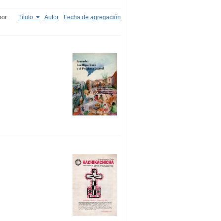
or:
Título
Autor
Fecha de agregación