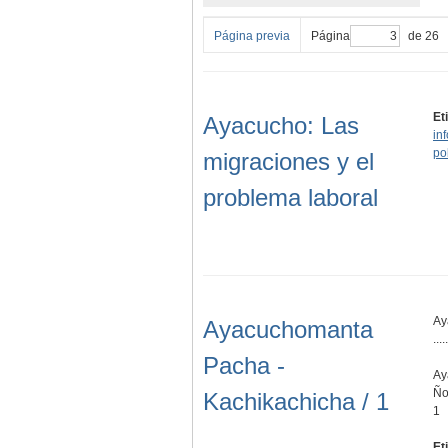
Página previa
Página
de 26
Et
Ayacucho: Las
in
po
migraciones y el
problema laboral
Ay
Ayacuchomanta
.....
Pacha -
Ay
Ño
Kachikachicha / 1
1
Et