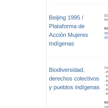
[1]
Beijing 1995 /
Pr
Plataforma de
Et
me
Acción Mujeres
am
Indígenas
Co
Biodiversidad,
- 
- 
derechos colectivos
- 
- 
y pueblos indígenas
- 
- 
Et
me