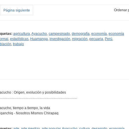
Ordenar p
Página siguiente
iquetas:
agricultura
,
Ayacucho
,
campesinado
,
demografía
,
economía
,
economía
formal
,
estadísticas
,
Huamanga
,
investigación
,
migración
,
pecuaria
,
Perú
,
blación
,
trabajo
acucho : Origen, evolución y posibilidades
.........................................................................................
acucho, tiempo a tiempo, la vida
qanchiq - Nosotros Mismos Chirapaq
iquetas:
arte
,
arte mestizo
,
arte popular
,
Ayacucho
,
cultura
,
desarrollo
,
economía
,